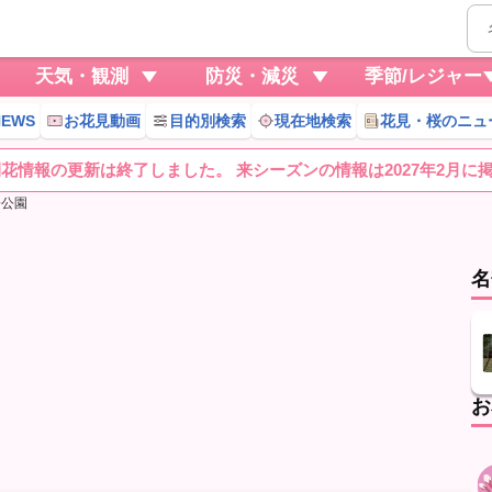
天気・観測
防災・減災
季節/レジャー
EWS
お花見動画
目的別検索
現在地検索
花見・桜のニュ
桜開花情報の更新は終了しました。 来シーズンの情報は2027年2月に
寄公園
名
お