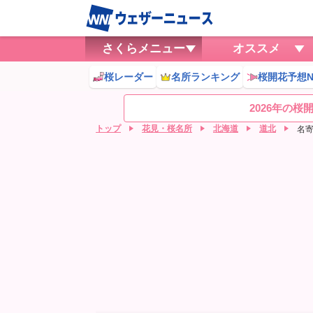
さくらメニュー
オススメ
桜レーダー
名所ランキング
桜開花予想N
2026年の
トップ
花見・桜名所
北海道
道北
名