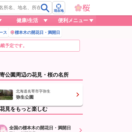
現在地
健康/生活
便利メニュー
ース
標本木の開花日・満開日
掲載予定です。
寄公園周辺の花見・桜の名所
北海道名寄市字弥生
弥生公園
花見をもっと楽しむ
全国の標本木の開花日・満開日