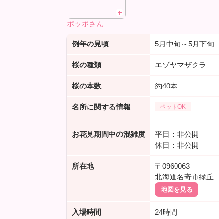
ポッポさん
例年の見頃
5月中旬～5月下旬
桜の種類
エゾヤマザクラ
桜の本数
約40本
名所に関する情報
ペットOK
お花見期間中の混雑度
平日：非公開
休日：非公開
所在地
〒0960063
北海道名寄市緑丘
地図を見る
入場時間
24時間