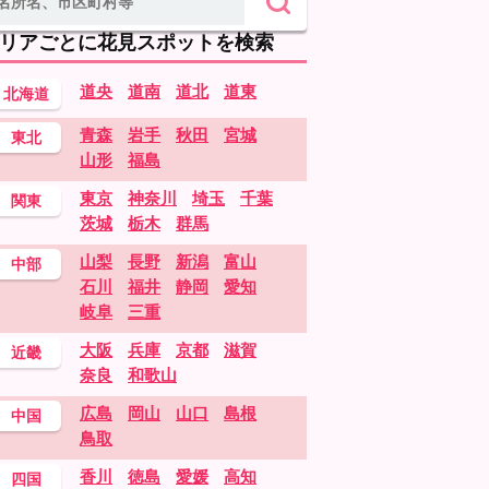
リアごとに花見スポットを検索
道央
道南
道北
道東
北海道
青森
岩手
秋田
宮城
東北
山形
福島
東京
神奈川
埼玉
千葉
関東
茨城
栃木
群馬
山梨
長野
新潟
富山
中部
石川
福井
静岡
愛知
岐阜
三重
大阪
兵庫
京都
滋賀
近畿
奈良
和歌山
広島
岡山
山口
島根
中国
鳥取
香川
徳島
愛媛
高知
四国