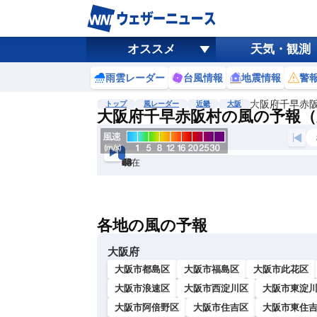
オススメ
天気・観測
雨雲レーダー
台風情報
地震情報
警
大阪府千早赤
トップ
風レーダー
近畿
大阪
大阪府千早赤阪村の風の予報（
現在
6h
12
24
36
48
60
72
各地の風の予報
大阪府
大阪市都島区
大阪市福島区
大阪市此花区
大阪市浪速区
大阪市西淀川区
大阪市東淀
大阪市阿倍野区
大阪市住吉区
大阪市東住