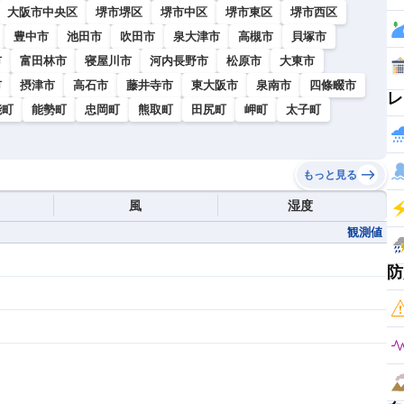
大阪市中央区
堺市堺区
堺市中区
堺市東区
堺市西区
豊中市
池田市
吹田市
泉大津市
高槻市
貝塚市
市
富田林市
寝屋川市
河内長野市
松原市
大東市
市
摂津市
高石市
藤井寺市
東大阪市
泉南市
四條畷市
レ
能町
能勢町
忠岡町
熊取町
田尻町
岬町
太子町
もっと見る
風
湿度
観測値
防