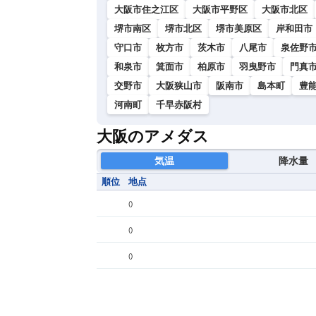
大阪市住之江区
大阪市平野区
大阪市北区
堺市南区
堺市北区
堺市美原区
岸和田市
守口市
枚方市
茨木市
八尾市
泉佐野
和泉市
箕面市
柏原市
羽曳野市
門真
交野市
大阪狭山市
阪南市
島本町
豊
河南町
千早赤阪村
大阪のアメダス
気温
降水量
順位
地点
(
)
(
)
(
)