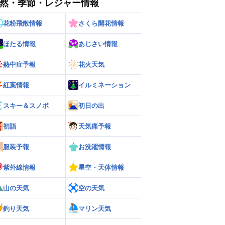
然・季節・レジャー情報
花粉飛散情報
さくら開花情報
ほたる情報
あじさい情報
熱中症予報
花火天気
紅葉情報
イルミネーション
スキー＆スノボ
初日の出
初詣
天気痛予報
ー
世界の雨雲レーダー
服装予報
お洗濯情報
紫外線情報
星空・天体情報
山の天気
空の天気
釣り天気
マリン天気