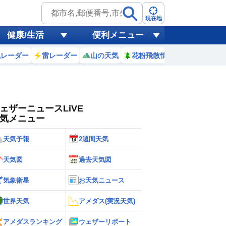
ゲリラ
風
現在地
健康/生活
便利メニュー
黄砂
風レーダー
雷レーダー
山の天気
花粉飛散情報
世界天気
天気
台風
ェザーニュースLiVE
気メニュー
天気予報
2週間天気
天気図
過去天気図
気象衛星
お天気ニュース
世界天気
アメダス(実況天気)
アメダスランキング
ウェザーリポート