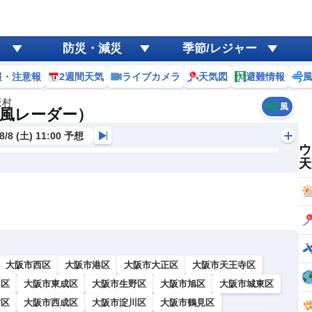
防災・減災
季節/レジャー
報・注意報
2週間天気
ライブカメラ
天気図
避難情報
阪村
風
風レーダー）
8/8 (土) 11:00 予想
ウ
天
大阪市西区
大阪市港区
大阪市大正区
大阪市天王寺区
川区
大阪市東成区
大阪市生野区
大阪市旭区
大阪市城東区
吉区
大阪市西成区
大阪市淀川区
大阪市鶴見区