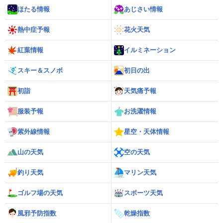
ほたる情報
あじさい情報
熱中症予報
花火天気
紅葉情報
イルミネーション
スキー＆スノボ
初日の出
初詣
天気痛予報
服装予報
お洗濯情報
紫外線情報
星空・天体情報
山の天気
空の天気
釣り天気
マリン天気
ゴルフ場の天気
スポーツ天気
風邪予防指数
乾燥指数