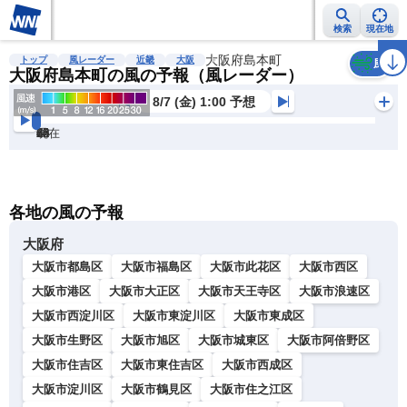
検索
現在地
雨雲レーダー
台風情報
地震情報
大阪府島本町
警報・注意報
2週間天気
ラ
トップ
風レーダー
近畿
大阪
風
大阪府島本町の風の予報（風レーダー）
8/7 (金) 1:00 予想
現在
6h
12
24
36
48
60
72
各地の風の予報
大阪府
大阪市都島区
大阪市福島区
大阪市此花区
大阪市西区
大阪市港区
大阪市大正区
大阪市天王寺区
大阪市浪速区
大阪市西淀川区
大阪市東淀川区
大阪市東成区
大阪市生野区
大阪市旭区
大阪市城東区
大阪市阿倍野区
大阪市住吉区
大阪市東住吉区
大阪市西成区
大阪市淀川区
大阪市鶴見区
大阪市住之江区