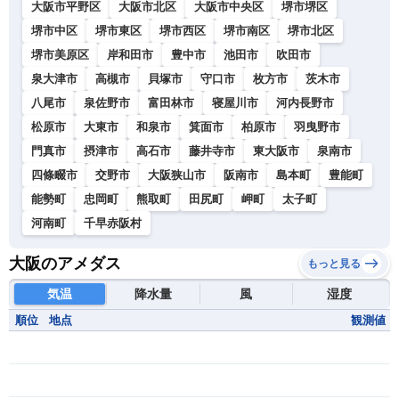
大阪市平野区
大阪市北区
大阪市中央区
堺市堺区
堺市中区
堺市東区
堺市西区
堺市南区
堺市北区
堺市美原区
岸和田市
豊中市
池田市
吹田市
泉大津市
高槻市
貝塚市
守口市
枚方市
茨木市
八尾市
泉佐野市
富田林市
寝屋川市
河内長野市
松原市
大東市
和泉市
箕面市
柏原市
羽曳野市
門真市
摂津市
高石市
藤井寺市
東大阪市
泉南市
四條畷市
交野市
大阪狭山市
阪南市
島本町
豊能町
能勢町
忠岡町
熊取町
田尻町
岬町
太子町
河南町
千早赤阪村
大阪のアメダス
もっと見る
気温
降水量
風
湿度
順位
地点
観測値