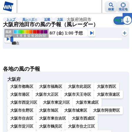
検索
現在地
雨雲レーダー
台風情報
地震情報
大阪府池田市
警報・注意報
2週間天気
ラ
トップ
風レーダー
近畿
大阪
風
大阪府池田市の風の予報（風レーダー）
8/7 (金) 1:00 予想
現在
6h
12
24
36
48
60
72
各地の風の予報
大阪府
大阪市都島区
大阪市福島区
大阪市此花区
大阪市西区
大阪市港区
大阪市大正区
大阪市天王寺区
大阪市浪速区
大阪市西淀川区
大阪市東淀川区
大阪市東成区
大阪市生野区
大阪市旭区
大阪市城東区
大阪市阿倍野区
大阪市住吉区
大阪市東住吉区
大阪市西成区
大阪市淀川区
大阪市鶴見区
大阪市住之江区