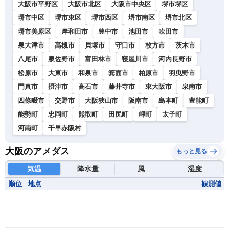
大阪市平野区
大阪市北区
大阪市中央区
堺市堺区
堺市中区
堺市東区
堺市西区
堺市南区
堺市北区
堺市美原区
岸和田市
豊中市
池田市
吹田市
泉大津市
高槻市
貝塚市
守口市
枚方市
茨木市
八尾市
泉佐野市
富田林市
寝屋川市
河内長野市
松原市
大東市
和泉市
箕面市
柏原市
羽曳野市
門真市
摂津市
高石市
藤井寺市
東大阪市
泉南市
四條畷市
交野市
大阪狭山市
阪南市
島本町
豊能町
能勢町
忠岡町
熊取町
田尻町
岬町
太子町
河南町
千早赤阪村
大阪のアメダス
もっと見る
気温
降水量
風
湿度
順位
地点
観測値