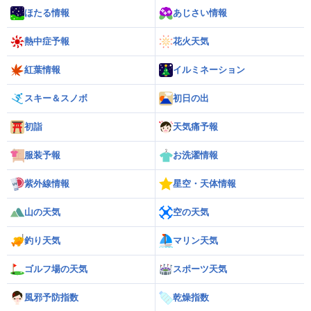
ほたる情報
あじさい情報
熱中症予報
花火天気
紅葉情報
イルミネーション
スキー＆スノボ
初日の出
初詣
天気痛予報
服装予報
お洗濯情報
紫外線情報
星空・天体情報
山の天気
空の天気
釣り天気
マリン天気
ゴルフ場の天気
スポーツ天気
風邪予防指数
乾燥指数