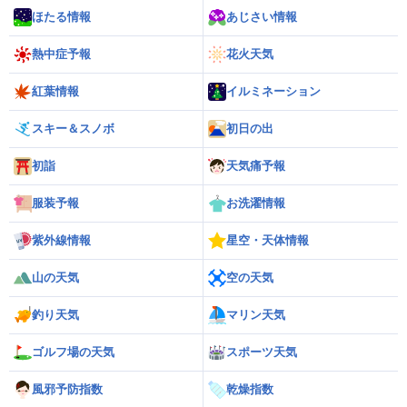
ほたる情報
あじさい情報
熱中症予報
花火天気
紅葉情報
イルミネーション
スキー＆スノボ
初日の出
初詣
天気痛予報
服装予報
お洗濯情報
紫外線情報
星空・天体情報
山の天気
空の天気
釣り天気
マリン天気
ゴルフ場の天気
スポーツ天気
風邪予防指数
乾燥指数