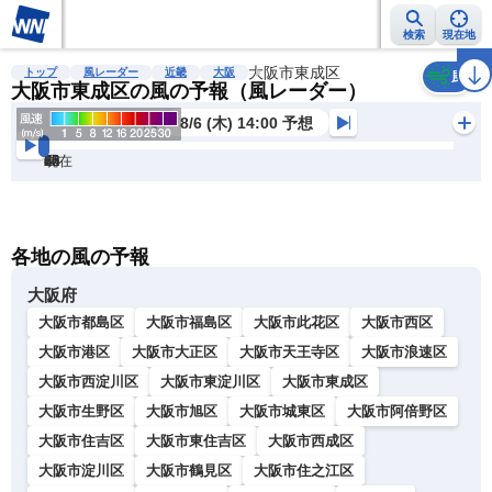
検索
現在地
雨雲レーダー
台風情報
地震情報
大阪市東成区
警報・注意報
2週間天気
ラ
トップ
風レーダー
近畿
大阪
風
大阪市東成区の風の予報（風レーダー）
8/6 (木) 14:00 予想
現在
6h
12
24
36
48
60
72
各地の風の予報
大阪府
大阪市都島区
大阪市福島区
大阪市此花区
大阪市西区
大阪市港区
大阪市大正区
大阪市天王寺区
大阪市浪速区
大阪市西淀川区
大阪市東淀川区
大阪市東成区
大阪市生野区
大阪市旭区
大阪市城東区
大阪市阿倍野区
大阪市住吉区
大阪市東住吉区
大阪市西成区
大阪市淀川区
大阪市鶴見区
大阪市住之江区