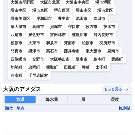
大阪市平野区
大阪市北区
大阪市中央区
堺市堺区
堺市中区
堺市東区
堺市西区
堺市南区
堺市北区
堺市美原区
岸和田市
豊中市
池田市
吹田市
泉大津市
高槻市
貝塚市
守口市
枚方市
茨木市
八尾市
泉佐野市
富田林市
寝屋川市
河内長野市
松原市
大東市
和泉市
箕面市
柏原市
羽曳野市
門真市
摂津市
高石市
藤井寺市
東大阪市
泉南市
四條畷市
交野市
大阪狭山市
阪南市
島本町
豊能町
能勢町
忠岡町
熊取町
田尻町
岬町
太子町
河南町
千早赤阪村
大阪のアメダス
もっと見る
気温
降水量
風
湿度
順位
地点
観測値