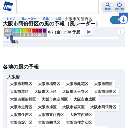
検索
現在地
雨雲レーダー
台風情報
地震情報
大阪市阿倍野区
警報・注意報
2週間天気
ラ
トップ
風レーダー
近畿
大阪
風
大阪市阿倍野区の風の予報（風レーダー）
8/7 (金) 1:00 予想
現在
6h
12
24
36
48
60
72
各地の風の予報
大阪府
大阪市都島区
大阪市福島区
大阪市此花区
大阪市西区
大阪市港区
大阪市大正区
大阪市天王寺区
大阪市浪速区
大阪市西淀川区
大阪市東淀川区
大阪市東成区
大阪市生野区
大阪市旭区
大阪市城東区
大阪市阿倍野区
大阪市住吉区
大阪市東住吉区
大阪市西成区
大阪市淀川区
大阪市鶴見区
大阪市住之江区