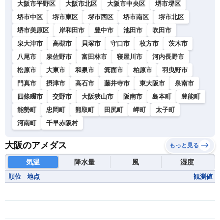
大阪市平野区
大阪市北区
大阪市中央区
堺市堺区
堺市中区
堺市東区
堺市西区
堺市南区
堺市北区
堺市美原区
岸和田市
豊中市
池田市
吹田市
泉大津市
高槻市
貝塚市
守口市
枚方市
茨木市
八尾市
泉佐野市
富田林市
寝屋川市
河内長野市
松原市
大東市
和泉市
箕面市
柏原市
羽曳野市
門真市
摂津市
高石市
藤井寺市
東大阪市
泉南市
四條畷市
交野市
大阪狭山市
阪南市
島本町
豊能町
能勢町
忠岡町
熊取町
田尻町
岬町
太子町
河南町
千早赤阪村
大阪のアメダス
もっと見る
気温
降水量
風
湿度
順位
地点
観測値