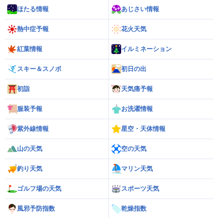
ほたる情報
あじさい情報
熱中症予報
花火天気
紅葉情報
イルミネーション
スキー＆スノボ
初日の出
初詣
天気痛予報
服装予報
お洗濯情報
紫外線情報
星空・天体情報
山の天気
空の天気
釣り天気
マリン天気
ゴルフ場の天気
スポーツ天気
風邪予防指数
乾燥指数