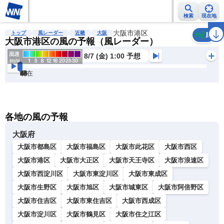
検索
現在地
雨雲レーダー
台風情報
地震情報
大阪市港区
警報・注意報
2週間天気
ラ
トップ
風レーダー
近畿
大阪
風
大阪市港区の風の予報（風レーダー）
8/7 (金) 1:00 予想
現在
6h
12
24
36
48
60
72
各地の風の予報
大阪府
大阪市都島区
大阪市福島区
大阪市此花区
大阪市西区
大阪市港区
大阪市大正区
大阪市天王寺区
大阪市浪速区
大阪市西淀川区
大阪市東淀川区
大阪市東成区
大阪市生野区
大阪市旭区
大阪市城東区
大阪市阿倍野区
大阪市住吉区
大阪市東住吉区
大阪市西成区
大阪市淀川区
大阪市鶴見区
大阪市住之江区