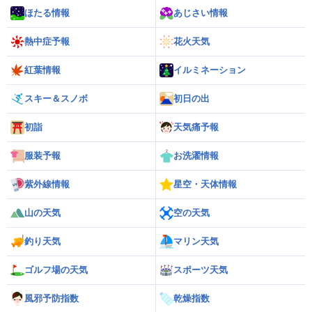
ほたる情報
あじさい情報
熱中症予報
花火天気
紅葉情報
イルミネーション
スキー＆スノボ
初日の出
初詣
天気痛予報
服装予報
お洗濯情報
紫外線情報
星空・天体情報
山の天気
空の天気
釣り天気
マリン天気
ゴルフ場の天気
スポーツ天気
風邪予防指数
乾燥指数