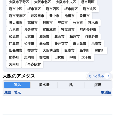
大阪市平野区
大阪市北区
大阪市中央区
堺市堺区
堺市中区
堺市東区
堺市西区
堺市南区
堺市北区
堺市美原区
岸和田市
豊中市
池田市
吹田市
泉大津市
高槻市
貝塚市
守口市
枚方市
茨木市
八尾市
泉佐野市
富田林市
寝屋川市
河内長野市
松原市
大東市
和泉市
箕面市
柏原市
羽曳野市
門真市
摂津市
高石市
藤井寺市
東大阪市
泉南市
四條畷市
交野市
大阪狭山市
阪南市
島本町
豊能町
能勢町
忠岡町
熊取町
田尻町
岬町
太子町
河南町
千早赤阪村
大阪のアメダス
もっと見る
気温
降水量
風
湿度
順位
地点
観測値