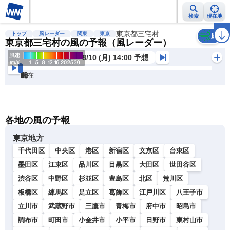
検索
現在地
雨雲レーダー
台風情報
地震情報
東京都三宅村
警報・注意報
2週間天気
ラ
トップ
風レーダー
関東
東京
風
東京都三宅村の風の予報（風レーダー）
8/10 (月) 14:00 予想
現在
6h
12
24
36
48
60
72
各地の風の予報
東京地方
千代田区
中央区
港区
新宿区
文京区
台東区
墨田区
江東区
品川区
目黒区
大田区
世田谷区
渋谷区
中野区
杉並区
豊島区
北区
荒川区
板橋区
練馬区
足立区
葛飾区
江戸川区
八王子市
立川市
武蔵野市
三鷹市
青梅市
府中市
昭島市
調布市
町田市
小金井市
小平市
日野市
東村山市