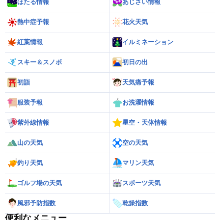
ほたる情報
あじさい情報
熱中症予報
花火天気
紅葉情報
イルミネーション
スキー＆スノボ
初日の出
初詣
天気痛予報
服装予報
お洗濯情報
紫外線情報
星空・天体情報
山の天気
空の天気
釣り天気
マリン天気
ゴルフ場の天気
スポーツ天気
風邪予防指数
乾燥指数
便利なメニュー