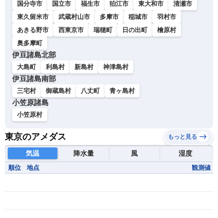
国分寺市
国立市
福生市
狛江市
東大和市
清瀬市
東久留米市
武蔵村山市
多摩市
稲城市
羽村市
あきる野市
西東京市
瑞穂町
日の出町
檜原村
奥多摩町
伊豆諸島北部
大島町
利島村
新島村
神津島村
伊豆諸島南部
三宅村
御蔵島村
八丈町
青ヶ島村
小笠原諸島
小笠原村
東京のアメダス
もっと見る
気温
降水量
風
湿度
順位
地点
観測値