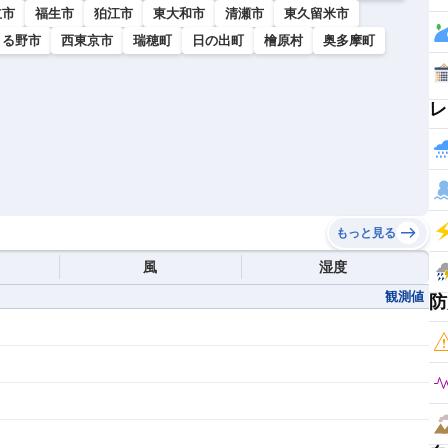
立市
福生市
狛江市
東大和市
清瀬市
東久留米市
きる野市
西東京市
瑞穂町
日の出町
檜原村
奥多摩町
レ
もっと見る
風
湿度
観測値
防