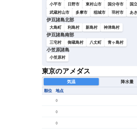
小平市
日野市
東村山市
国分寺市
国
武蔵村山市
多摩市
稲城市
羽村市
あ
伊豆諸島北部
大島町
利島村
新島村
神津島村
伊豆諸島南部
三宅村
御蔵島村
八丈町
青ヶ島村
小笠原諸島
小笠原村
東京のアメダス
気温
降水量
順位
地点
(
)
(
)
(
)