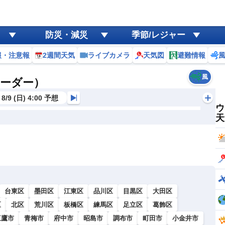
防災・減災
季節/レジャー
報・注意報
2週間天気
ライブカメラ
天気図
避難情報
風
レーダー）
8/9 (日) 4:00 予想
ウ
天
台東区
墨田区
江東区
品川区
目黒区
大田区
区
北区
荒川区
板橋区
練馬区
足立区
葛飾区
三鷹市
青梅市
府中市
昭島市
調布市
町田市
小金井市