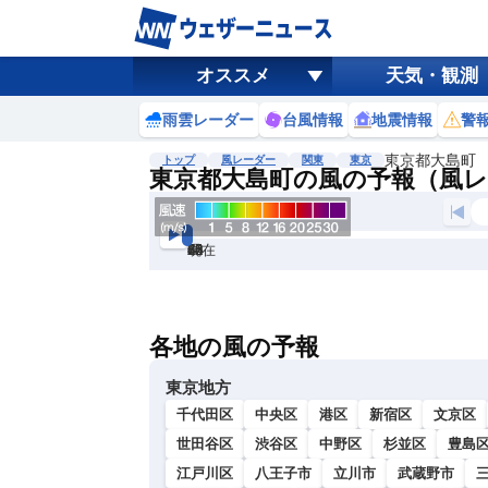
オススメ
天気・観測
雨雲レーダー
台風情報
地震情報
警
東京都大島町
トップ
風レーダー
関東
東京
東京都大島町の風の予報（風
現在
6h
12
24
36
48
60
72
各地の風の予報
東京地方
千代田区
中央区
港区
新宿区
文京区
世田谷区
渋谷区
中野区
杉並区
豊島
江戸川区
八王子市
立川市
武蔵野市