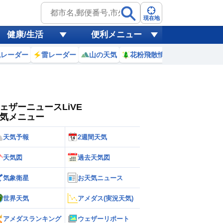
ゲリラ
風
現在地
健康/生活
便利メニュー
黄砂
風レーダー
雷レーダー
山の天気
花粉飛散情報
世界天気
天気
台風
ェザーニュースLiVE
気メニュー
天気予報
2週間天気
天気図
過去天気図
気象衛星
お天気ニュース
世界天気
アメダス(実況天気)
アメダスランキング
ウェザーリポート