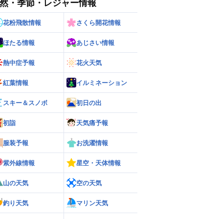
然・季節・レジャー情報
花粉飛散情報
さくら開花情報
ほたる情報
あじさい情報
熱中症予報
花火天気
紅葉情報
イルミネーション
スキー＆スノボ
初日の出
初詣
天気痛予報
服装予報
お洗濯情報
ー
世界の雨雲レーダー
紫外線情報
星空・天体情報
山の天気
空の天気
釣り天気
マリン天気