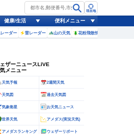
ゲリラ
風
現在地
健康/生活
便利メニュー
黄砂
風レーダー
雷レーダー
山の天気
花粉飛散情報
世界天気
天気
台風
ェザーニュースLiVE
気メニュー
天気予報
2週間天気
天気図
過去天気図
気象衛星
お天気ニュース
世界天気
アメダス(実況天気)
アメダスランキング
ウェザーリポート