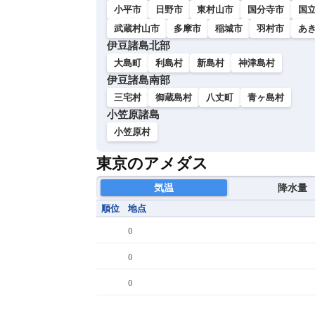
小平市
日野市
東村山市
国分寺市
国
武蔵村山市
多摩市
稲城市
羽村市
あ
伊豆諸島北部
大島町
利島村
新島村
神津島村
伊豆諸島南部
三宅村
御蔵島村
八丈町
青ヶ島村
小笠原諸島
小笠原村
東京のアメダス
気温
降水量
順位
地点
(
)
(
)
(
)