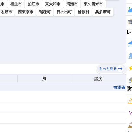
立市
福生市
狛江市
東大和市
清瀬市
東久留米市
きる野市
西東京市
瑞穂町
日の出町
檜原村
奥多摩町
レ
もっと見る
風
湿度
観測値
防