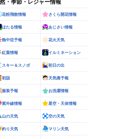
然・季節・レジャー情報
花粉飛散情報
さくら開花情報
ほたる情報
あじさい情報
熱中症予報
花火天気
紅葉情報
イルミネーション
スキー＆スノボ
初日の出
初詣
天気痛予報
服装予報
お洗濯情報
ー
世界の雨雲レーダー
紫外線情報
星空・天体情報
山の天気
空の天気
釣り天気
マリン天気