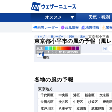
オススメ
天気・観測
雨雲レーダー
台風情報
地震情報
警
東京都小平市
トップ
風レーダー
関東
東京
東京都小平市の風の予報（風
現在
6h
12
24
36
48
60
72
各地の風の予報
東京地方
千代田区
中央区
港区
新宿区
文京区
世田谷区
渋谷区
中野区
杉並区
豊島
江戸川区
八王子市
立川市
武蔵野市