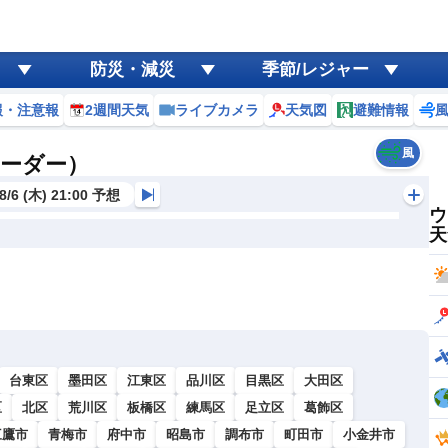
防災・減災
季節/レジャー
報・注意報
2週間天気
ライブカメラ
天気図
避難情報
風
レーダー）
8/6 (木) 21:00 予想
ウ
天
台東区
墨田区
江東区
品川区
目黒区
大田区
区
北区
荒川区
板橋区
練馬区
足立区
葛飾区
三鷹市
青梅市
府中市
昭島市
調布市
町田市
小金井市