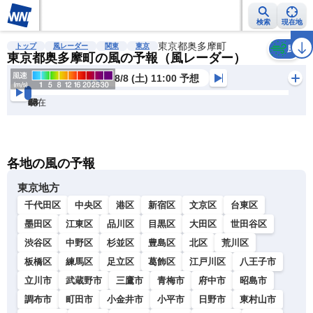
検索
現在地
雨雲レーダー
台風情報
地震情報
東京都奥多摩町
警報・注意報
2週間天気
ラ
トップ
風レーダー
関東
東京
風
東京都奥多摩町の風の予報（風レーダー）
8/8 (土) 11:00 予想
現在
6h
12
24
36
48
60
72
各地の風の予報
東京地方
千代田区
中央区
港区
新宿区
文京区
台東区
墨田区
江東区
品川区
目黒区
大田区
世田谷区
渋谷区
中野区
杉並区
豊島区
北区
荒川区
板橋区
練馬区
足立区
葛飾区
江戸川区
八王子市
立川市
武蔵野市
三鷹市
青梅市
府中市
昭島市
調布市
町田市
小金井市
小平市
日野市
東村山市