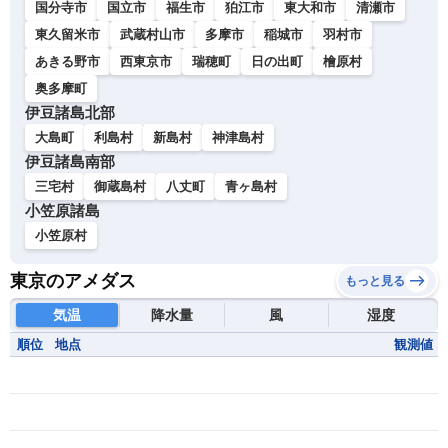
国分寺市
国立市
福生市
狛江市
東大和市
清瀬市
東久留米市
武蔵村山市
多摩市
稲城市
羽村市
あきる野市
西東京市
瑞穂町
日の出町
檜原村
奥多摩町
伊豆諸島北部
大島町
利島村
新島村
神津島村
伊豆諸島南部
三宅村
御蔵島村
八丈町
青ヶ島村
小笠原諸島
小笠原村
東京のアメダス
もっと見る
気温
降水量
風
湿度
順位
地点
観測値