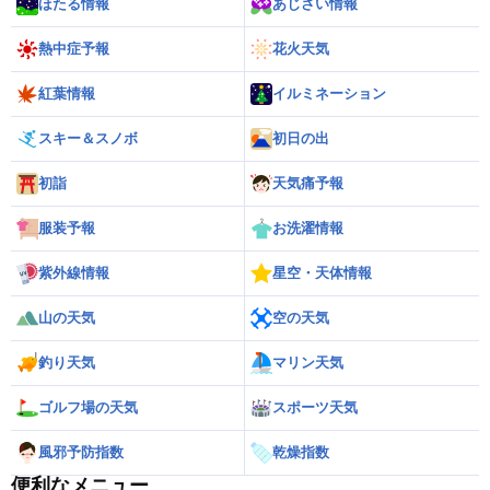
ほたる情報
あじさい情報
熱中症予報
花火天気
紅葉情報
イルミネーション
スキー＆スノボ
初日の出
初詣
天気痛予報
服装予報
お洗濯情報
紫外線情報
星空・天体情報
山の天気
空の天気
釣り天気
マリン天気
ゴルフ場の天気
スポーツ天気
風邪予防指数
乾燥指数
便利なメニュー