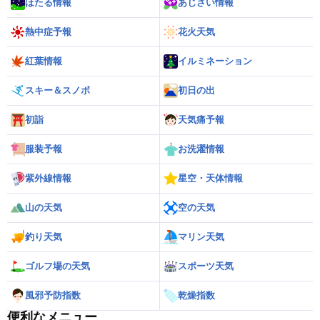
ほたる情報
あじさい情報
熱中症予報
花火天気
紅葉情報
イルミネーション
スキー＆スノボ
初日の出
初詣
天気痛予報
服装予報
お洗濯情報
紫外線情報
星空・天体情報
山の天気
空の天気
釣り天気
マリン天気
ゴルフ場の天気
スポーツ天気
風邪予防指数
乾燥指数
便利なメニュー