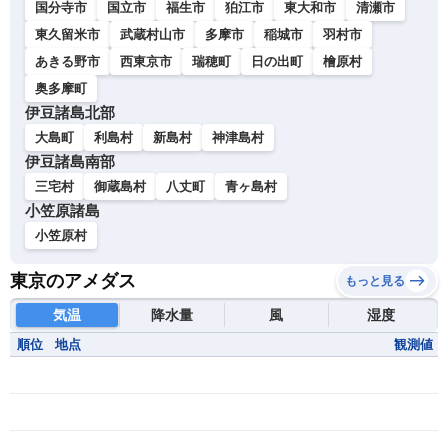
国分寺市
国立市
福生市
狛江市
東大和市
清瀬市
東久留米市
武蔵村山市
多摩市
稲城市
羽村市
あきる野市
西東京市
瑞穂町
日の出町
檜原村
奥多摩町
伊豆諸島北部
大島町
利島村
新島村
神津島村
伊豆諸島南部
三宅村
御蔵島村
八丈町
青ヶ島村
小笠原諸島
小笠原村
東京のアメダス
もっと見る
気温
降水量
風
湿度
順位
地点
観測値