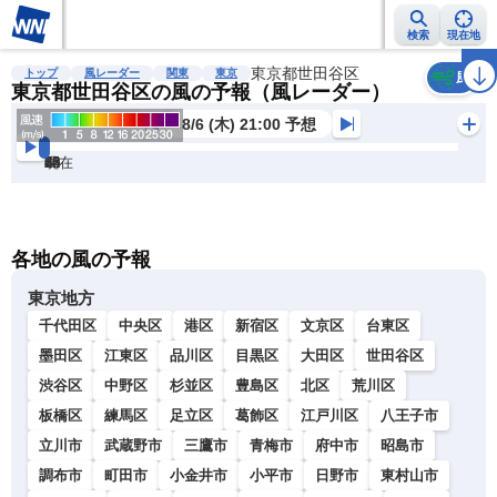
検索
現在地
雨雲レーダー
台風情報
地震情報
東京都世田谷区
警報・注意報
2週間天気
ラ
トップ
風レーダー
関東
東京
風
東京都世田谷区の風の予報（風レーダー）
8/6 (木) 21:00 予想
現在
6h
12
24
36
48
60
72
各地の風の予報
東京地方
千代田区
中央区
港区
新宿区
文京区
台東区
墨田区
江東区
品川区
目黒区
大田区
世田谷区
渋谷区
中野区
杉並区
豊島区
北区
荒川区
板橋区
練馬区
足立区
葛飾区
江戸川区
八王子市
立川市
武蔵野市
三鷹市
青梅市
府中市
昭島市
調布市
町田市
小金井市
小平市
日野市
東村山市