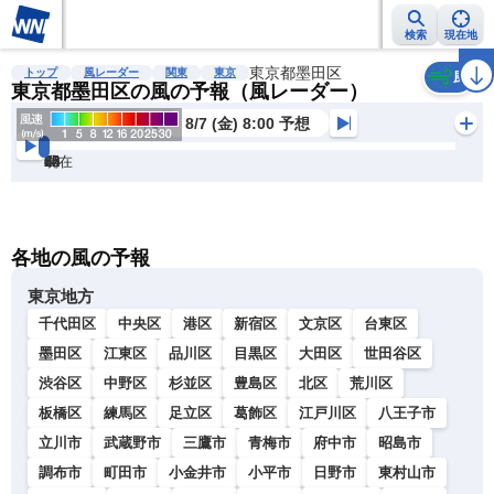
検索
現在地
雨雲レーダー
台風情報
地震情報
東京都墨田区
警報・注意報
2週間天気
ラ
トップ
風レーダー
関東
東京
風
東京都墨田区の風の予報（風レーダー）
8/7 (金) 8:00 予想
現在
6h
12
24
36
48
60
72
各地の風の予報
東京地方
千代田区
中央区
港区
新宿区
文京区
台東区
墨田区
江東区
品川区
目黒区
大田区
世田谷区
渋谷区
中野区
杉並区
豊島区
北区
荒川区
板橋区
練馬区
足立区
葛飾区
江戸川区
八王子市
立川市
武蔵野市
三鷹市
青梅市
府中市
昭島市
調布市
町田市
小金井市
小平市
日野市
東村山市