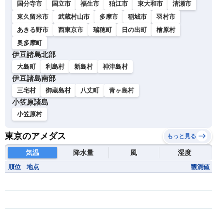
国分寺市
国立市
福生市
狛江市
東大和市
清瀬市
東久留米市
武蔵村山市
多摩市
稲城市
羽村市
あきる野市
西東京市
瑞穂町
日の出町
檜原村
奥多摩町
伊豆諸島北部
大島町
利島村
新島村
神津島村
伊豆諸島南部
三宅村
御蔵島村
八丈町
青ヶ島村
小笠原諸島
小笠原村
東京のアメダス
もっと見る
気温
降水量
風
湿度
順位
地点
観測値