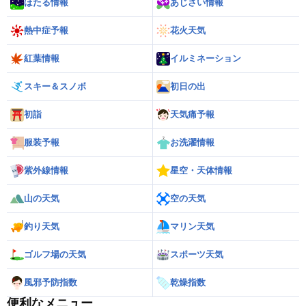
ほたる情報
あじさい情報
熱中症予報
花火天気
紅葉情報
イルミネーション
スキー＆スノボ
初日の出
初詣
天気痛予報
服装予報
お洗濯情報
紫外線情報
星空・天体情報
山の天気
空の天気
釣り天気
マリン天気
ゴルフ場の天気
スポーツ天気
風邪予防指数
乾燥指数
便利なメニュー