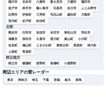
桶川市
北本市
八潮市
富士見市
三郷市
蓮田市
坂戸市
幸手市
鶴ヶ島市
日高市
吉川市
ふじみ野市
白岡市
伊奈町
三芳町
毛呂山町
越生町
川島町
宮代町
杉戸町
松伏町
北部
熊谷市
行田市
加須市
本庄市
東松山市
羽生市
鴻巣市
深谷市
久喜市
滑川町
嵐山町
小川町
吉見町
鳩山町
ときがわ町
東秩父村
美里町
神川町
上里町
寄居町
秩父地方
秩父市
横瀬町
皆野町
長瀞町
小鹿野町
周辺エリアの雷レーダー
東京
神奈川
埼玉
千葉
茨城
栃木
群馬