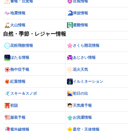
警報・注意報
台風情報
地震情報
津波情報
火山情報
避難情報
自然・季節・レジャー情報
花粉飛散情報
さくら開花情報
ほたる情報
あじさい情報
熱中症予報
花火天気
紅葉情報
イルミネーション
スキー＆スノボ
初日の出
初詣
天気痛予報
服装予報
お洗濯情報
紫外線情報
星空・天体情報