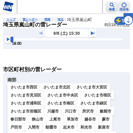
検索
現在地
雨雲レーダー
台風情報
地震情報
埼玉県嵐山町
警報・注意報
2週間天気
ラ
トップ
雷レーダー
関東
埼玉
雷
埼玉県嵐山町の雷レーダー
8日18:20現在
8/8 (土) 15:30
15:30
16:00
16:30
17:00
17:30
18:00
明
る
い
暗
市区町村別の雷レーダー
い
南部
さいたま市西区
さいたま市北区
さいたま市大宮区
さいたま市見沼区
さいたま市中央区
さいたま市桜区
さいたま市浦和区
さいたま市南区
さいたま市緑区
さいたま市岩槻区
川越市
川口市
所沢市
飯能市
春日部市
狭山市
上尾市
草加市
越谷市
蕨市
戸田市
入間市
朝霞市
志木市
和光市
新座市