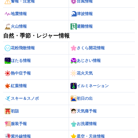
警報・注意報
台風情報
地震情報
津波情報
火山情報
避難情報
自然・季節・レジャー情報
花粉飛散情報
さくら開花情報
ほたる情報
あじさい情報
熱中症予報
花火天気
紅葉情報
イルミネーション
スキー＆スノボ
初日の出
初詣
天気痛予報
服装予報
お洗濯情報
紫外線情報
星空・天体情報