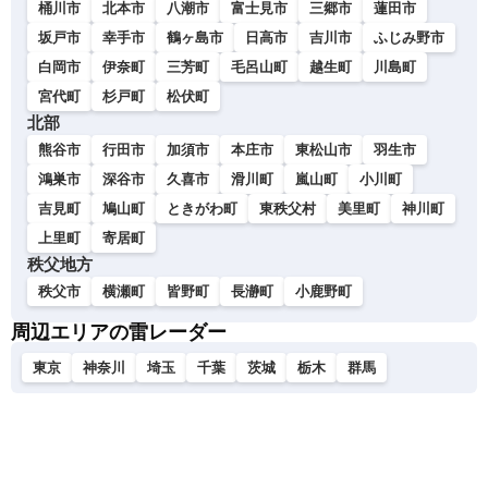
桶川市
北本市
八潮市
富士見市
三郷市
蓮田市
坂戸市
幸手市
鶴ヶ島市
日高市
吉川市
ふじみ野市
白岡市
伊奈町
三芳町
毛呂山町
越生町
川島町
宮代町
杉戸町
松伏町
北部
熊谷市
行田市
加須市
本庄市
東松山市
羽生市
鴻巣市
深谷市
久喜市
滑川町
嵐山町
小川町
吉見町
鳩山町
ときがわ町
東秩父村
美里町
神川町
上里町
寄居町
秩父地方
秩父市
横瀬町
皆野町
長瀞町
小鹿野町
周辺エリアの雷レーダー
東京
神奈川
埼玉
千葉
茨城
栃木
群馬