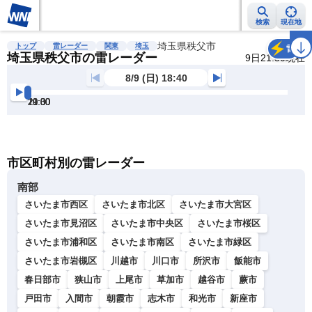
検索
現在地
雨雲レーダー
台風情報
地震情報
埼玉県秩父市
警報・注意報
2週間天気
ラ
トップ
雷レーダー
関東
埼玉
雷
埼玉県秩父市の雷レーダー
9日21:30現在
8/9 (日) 18:40
19:00
19:30
20:00
20:30
21:00
21:30
明
る
い
暗
市区町村別の雷レーダー
い
南部
さいたま市西区
さいたま市北区
さいたま市大宮区
さいたま市見沼区
さいたま市中央区
さいたま市桜区
さいたま市浦和区
さいたま市南区
さいたま市緑区
さいたま市岩槻区
川越市
川口市
所沢市
飯能市
春日部市
狭山市
上尾市
草加市
越谷市
蕨市
戸田市
入間市
朝霞市
志木市
和光市
新座市