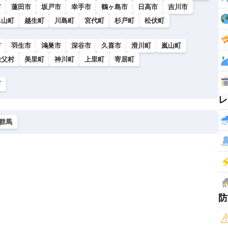
市
蓮田市
坂戸市
幸手市
鶴ヶ島市
日高市
吉川市
呂山町
越生町
川島町
宮代町
杉戸町
松伏町
市
羽生市
鴻巣市
深谷市
久喜市
滑川町
嵐山町
秩父村
美里町
神川町
上里町
寄居町
町
レ
群馬
防