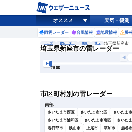
オススメ
天気・観測
雨雲レーダー
台風情報
地震情報
警
埼玉県新座市
トップ
雷レーダー
関東
埼玉
埼玉県新座市の雷レーダー
地図選択
背景色調整
18:00
18:30
19:00
19:30
20:00
20:30
明
る
い
市区町村別の雷レーダー
暗
い
南部
さいたま市西区
さいたま市北区
さいたま
さいたま市浦和区
さいたま市南区
さいた
春日部市
狭山市
上尾市
草加市
越谷