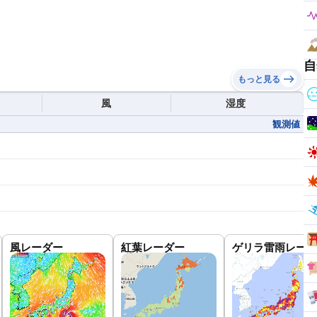
自
もっと見る
風
湿度
観測値
風レーダー
紅葉レーダー
ゲリラ雷雨レーダ