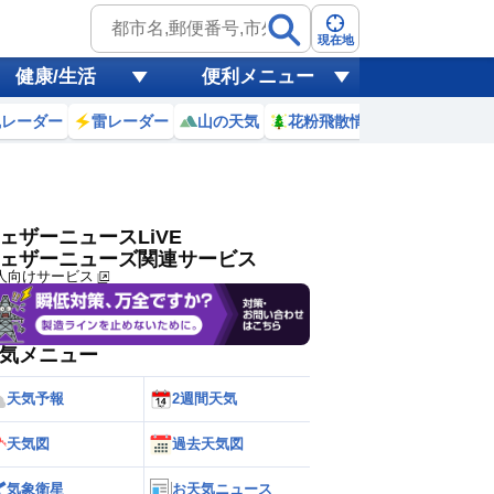
ゲリラ
風
現在地
健康/生活
便利メニュー
黄砂
風レーダー
雷レーダー
山の天気
花粉飛散情報
世界天気
天気
台風
ェザーニュースLiVE
ェザーニューズ関連サービス
人向けサービス
気メニュー
天気予報
2週間天気
天気図
過去天気図
気象衛星
お天気ニュース