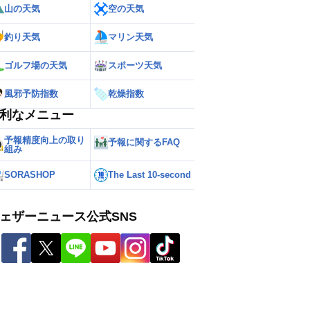
山の天気
空の天気
釣り天気
マリン天気
ゴルフ場の天気
スポーツ天気
風邪予防指数
乾燥指数
利なメニュー
予報精度向上の取り
予報に関するFAQ
組み
SORASHOP
The Last 10-second
ェザーニュース公式SNS