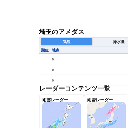
埼玉のアメダス
気温
降水量
順位
地点
(
)
(
)
(
)
レーダーコンテンツ一覧
雨雲レーダー
雨雪レーダー