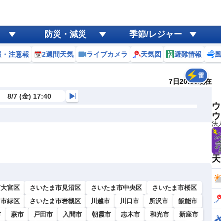
防災・減災
季節/レジャー
報・注意報
2週間天気
ライブカメラ
天気図
避難情報
雷
7日20:30現在
8/7 (金) 17:40
ウ
ウ
法
天
市大宮区
さいたま市見沼区
さいたま市中央区
さいたま市桜区
ま市緑区
さいたま市岩槻区
川越市
川口市
所沢市
飯能市
市
蕨市
戸田市
入間市
朝霞市
志木市
和光市
新座市