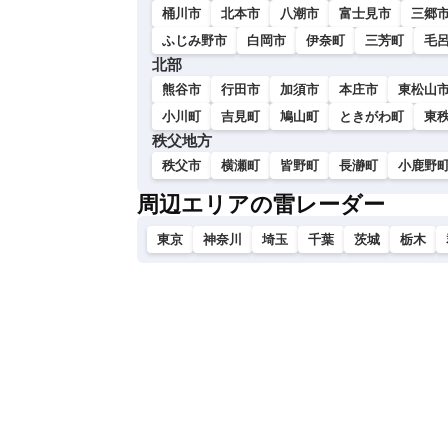
桶川市
北本市
八潮市
富士見市
三郷
ふじみ野市
白岡市
伊奈町
三芳町
毛
北部
熊谷市
行田市
加須市
本庄市
東松山
小川町
吉見町
鳩山町
ときがわ町
東
秩父地方
秩父市
横瀬町
皆野町
長瀞町
小鹿野
周辺エリアの雷レーダー
東京
神奈川
埼玉
千葉
茨城
栃木