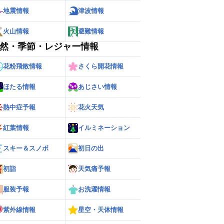
地震情報
津波情報
火山情報
避難情報
然・季節・レジャー情報
花粉飛散情報
さくら開花情報
ほたる情報
あじさい情報
熱中症予報
花火天気
紅葉情報
イルミネーション
スキー＆スノボ
初日の出
初詣
天気痛予報
ー
世界の雨雲レーダー
服装予報
お洗濯情報
紫外線情報
星空・天体情報