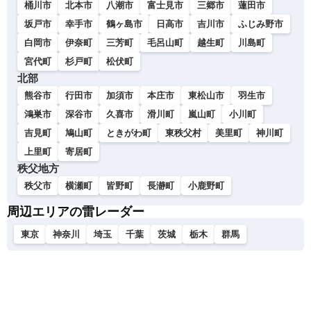
桶川市
北本市
八潮市
富士見市
三郷市
蓮田市
坂戸市
幸手市
鶴ヶ島市
日高市
吉川市
ふじみ野市
白岡市
伊奈町
三芳町
毛呂山町
越生町
川島町
宮代町
杉戸町
松伏町
北部
熊谷市
行田市
加須市
本庄市
東松山市
羽生市
鴻巣市
深谷市
久喜市
滑川町
嵐山町
小川町
吉見町
鳩山町
ときがわ町
東秩父村
美里町
神川町
上里町
寄居町
秩父地方
秩父市
横瀬町
皆野町
長瀞町
小鹿野町
周辺エリアの雷レーダー
東京
神奈川
埼玉
千葉
茨城
栃木
群馬