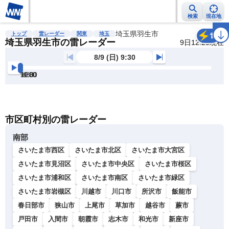
検索
現在地
雨雲レーダー
台風情報
地震情報
埼玉県羽生市
警報・注意報
2週間天気
ラ
トップ
雷レーダー
関東
埼玉
雷
埼玉県羽生市の雷レーダー
9日12:20現在
8/9 (日) 9:30
9:30
10:00
10:30
11:00
11:30
12:00
明
る
い
暗
市区町村別の雷レーダー
い
南部
さいたま市西区
さいたま市北区
さいたま市大宮区
さいたま市見沼区
さいたま市中央区
さいたま市桜区
さいたま市浦和区
さいたま市南区
さいたま市緑区
さいたま市岩槻区
川越市
川口市
所沢市
飯能市
春日部市
狭山市
上尾市
草加市
越谷市
蕨市
戸田市
入間市
朝霞市
志木市
和光市
新座市