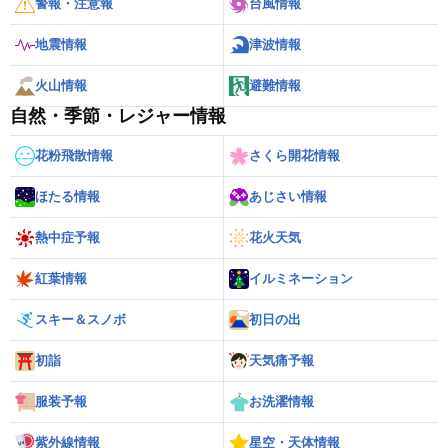
警報・注意報
台風情報
地震情報
津波情報
火山情報
避難情報
自然・季節・レジャー情報
花粉飛散情報
さくら開花情報
ほたる情報
あじさい情報
熱中症予報
花火天気
紅葉情報
イルミネーション
スキー＆スノボ
初日の出
初詣
天気痛予報
服装予報
お洗濯情報
紫外線情報
星空・天体情報