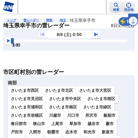
検索
現在地
雨雲レーダー
台風情報
地震情報
埼玉県幸手市
警報・注意報
2週間天気
ラ
トップ
雷レーダー
関東
埼玉
雷
埼玉県幸手市の雷レーダー
8日3:40現在
8/8 (土) 0:50
1:00
1:30
2:00
2:30
3:00
3:30
明
る
い
暗
市区町村別の雷レーダー
い
南部
さいたま市西区
さいたま市北区
さいたま市大宮区
さいたま市見沼区
さいたま市中央区
さいたま市桜区
さいたま市浦和区
さいたま市南区
さいたま市緑区
さいたま市岩槻区
川越市
川口市
所沢市
飯能市
春日部市
狭山市
上尾市
草加市
越谷市
蕨市
戸田市
入間市
朝霞市
志木市
和光市
新座市