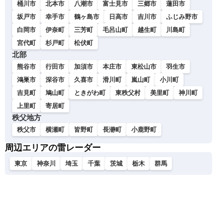
桶川市
北本市
八潮市
富士見市
三郷市
蓮田市
坂戸市
幸手市
鶴ヶ島市
日高市
吉川市
ふじみ野市
白岡市
伊奈町
三芳町
毛呂山町
越生町
川島町
宮代町
杉戸町
松伏町
北部
熊谷市
行田市
加須市
本庄市
東松山市
羽生市
鴻巣市
深谷市
久喜市
滑川町
嵐山町
小川町
吉見町
鳩山町
ときがわ町
東秩父村
美里町
神川町
上里町
寄居町
秩父地方
秩父市
横瀬町
皆野町
長瀞町
小鹿野町
周辺エリアの雷レーダー
東京
神奈川
埼玉
千葉
茨城
栃木
群馬