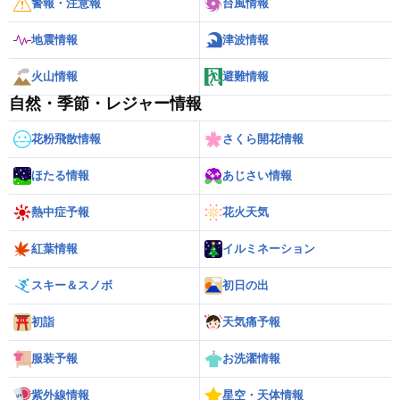
警報・注意報
台風情報
地震情報
津波情報
火山情報
避難情報
自然・季節・レジャー情報
花粉飛散情報
さくら開花情報
ほたる情報
あじさい情報
熱中症予報
花火天気
紅葉情報
イルミネーション
スキー＆スノボ
初日の出
初詣
天気痛予報
服装予報
お洗濯情報
紫外線情報
星空・天体情報