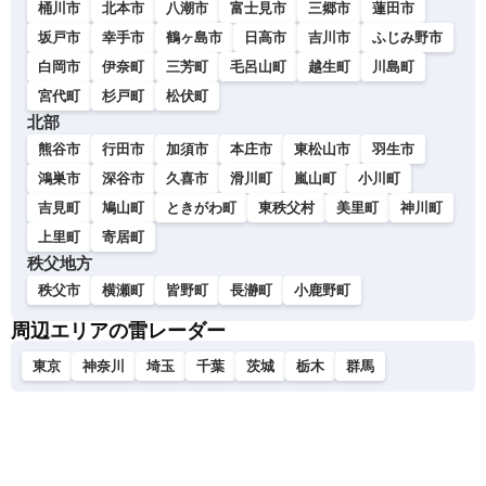
桶川市
北本市
八潮市
富士見市
三郷市
蓮田市
坂戸市
幸手市
鶴ヶ島市
日高市
吉川市
ふじみ野市
白岡市
伊奈町
三芳町
毛呂山町
越生町
川島町
宮代町
杉戸町
松伏町
北部
熊谷市
行田市
加須市
本庄市
東松山市
羽生市
鴻巣市
深谷市
久喜市
滑川町
嵐山町
小川町
吉見町
鳩山町
ときがわ町
東秩父村
美里町
神川町
上里町
寄居町
秩父地方
秩父市
横瀬町
皆野町
長瀞町
小鹿野町
周辺エリアの雷レーダー
東京
神奈川
埼玉
千葉
茨城
栃木
群馬