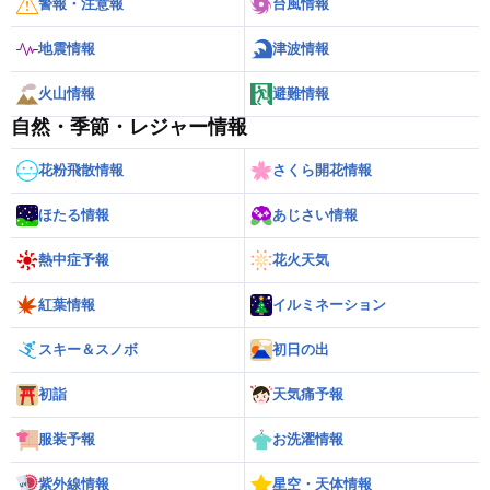
警報・注意報
台風情報
地震情報
津波情報
火山情報
避難情報
自然・季節・レジャー情報
花粉飛散情報
さくら開花情報
ほたる情報
あじさい情報
熱中症予報
花火天気
紅葉情報
イルミネーション
スキー＆スノボ
初日の出
初詣
天気痛予報
服装予報
お洗濯情報
紫外線情報
星空・天体情報