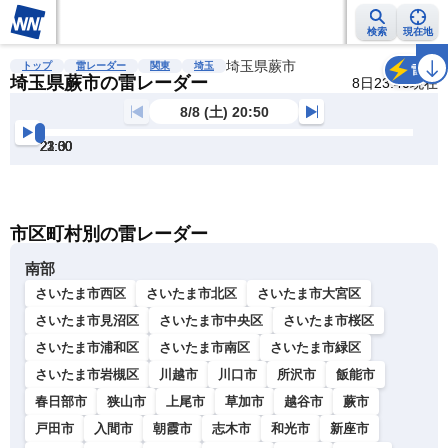
検索
現在地
雨雲レーダー
台風情報
地震情報
埼玉県蕨市
警報・注意報
2週間天気
ラ
トップ
雷レーダー
関東
埼玉
雷
埼玉県蕨市の雷レーダー
8日23:40現在
8/8 (土) 20:50
21:00
21:30
22:00
22:30
23:00
23:30
明
る
い
暗
市区町村別の雷レーダー
い
南部
さいたま市西区
さいたま市北区
さいたま市大宮区
さいたま市見沼区
さいたま市中央区
さいたま市桜区
さいたま市浦和区
さいたま市南区
さいたま市緑区
さいたま市岩槻区
川越市
川口市
所沢市
飯能市
春日部市
狭山市
上尾市
草加市
越谷市
蕨市
戸田市
入間市
朝霞市
志木市
和光市
新座市