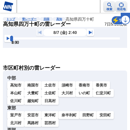
検索
現在地
雨雲レーダー
台風情報
地震情報
高知県四万十町
警報・注意報
2週間天気
ラ
トップ
雷レーダー
四国
高知
雷
高知県四万十町の雷レーダー
7日5:30現在
8/7 (金) 2:40
3:00
3:30
4:00
4:30
5:00
5:30
明
る
い
暗
市区町村別の雷レーダー
い
中部
高知市
南国市
土佐市
須崎市
香南市
香美市
本山町
大豊町
土佐町
大川村
いの町
仁淀川町
佐川町
越知町
日高村
東部
室戸市
安芸市
東洋町
奈半利町
田野町
安田町
北川村
馬路村
芸西村
西部