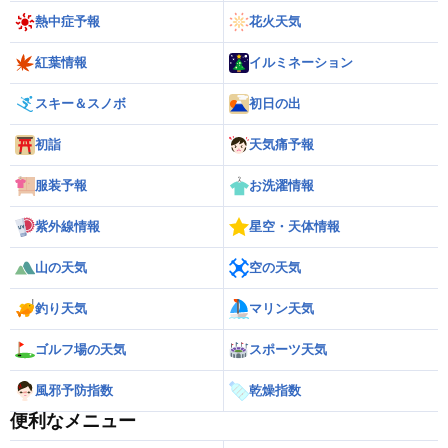
熱中症予報
花火天気
紅葉情報
イルミネーション
スキー＆スノボ
初日の出
初詣
天気痛予報
服装予報
お洗濯情報
紫外線情報
星空・天体情報
山の天気
空の天気
釣り天気
マリン天気
ゴルフ場の天気
スポーツ天気
風邪予防指数
乾燥指数
便利なメニュー