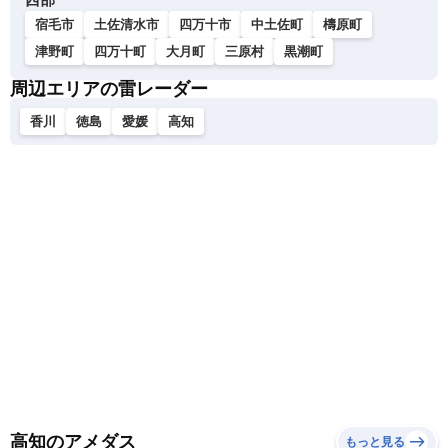
宿毛市
土佐清水市
四万十市
中土佐町
檮原町
津野町
四万十町
大月町
三原村
黒潮町
周辺エリアの雷レーダー
香川
徳島
愛媛
高知
高知のアメダス
もっと見る