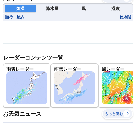
気温
降水量
風
湿度
順位
地点
観測値
レーダーコンテンツ一覧
雨雲レーダー
雨雪レーダー
風レーダー
お天気ニュース
もっと読む