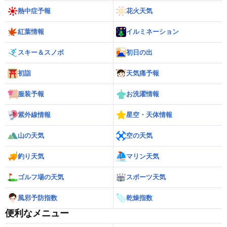
熱中症予報
花火天気
紅葉情報
イルミネーション
スキー＆スノボ
初日の出
初詣
天気痛予報
服装予報
お洗濯情報
紫外線情報
星空・天体情報
山の天気
空の天気
釣り天気
マリン天気
ゴルフ場の天気
スポーツ天気
風邪予防指数
乾燥指数
便利なメニュー