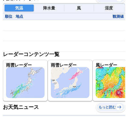
気温
降水量
風
湿度
順位
地点
観測値
レーダーコンテンツ一覧
雨雲レーダー
雨雪レーダー
風レーダー
お天気ニュース
もっと読む