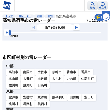
検索
現在地
雨雲レーダー
台風情報
地震情報
高知県宿毛市
警報・注意報
2週間天気
ラ
トップ
雷レーダー
四国
高知
雷
高知県宿毛市の雷レーダー
7日11:50現在
8/7 (金) 9:00
9:00
9:30
10:00
10:30
11:00
11:30
明
る
い
暗
市区町村別の雷レーダー
い
中部
高知市
南国市
土佐市
須崎市
香南市
香美市
本山町
大豊町
土佐町
大川村
いの町
仁淀川町
佐川町
越知町
日高村
東部
室戸市
安芸市
東洋町
奈半利町
田野町
安田町
北川村
馬路村
芸西村
西部