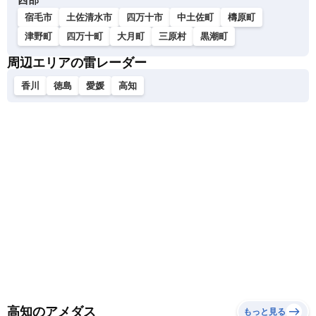
宿毛市
土佐清水市
四万十市
中土佐町
檮原町
津野町
四万十町
大月町
三原村
黒潮町
周辺エリアの雷レーダー
香川
徳島
愛媛
高知
高知のアメダス
もっと見る