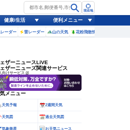
ゲリラ
風
現在地
健康/生活
便利メニュー
黄砂
風レーダー
雷レーダー
山の天気
花粉飛散情報
世界天気
天気
台風
ェザーニュースLiVE
ェザーニューズ関連サービス
人向けサービス
気メニュー
天気予報
2週間天気
天気図
過去天気図
気象衛星
お天気ニュース