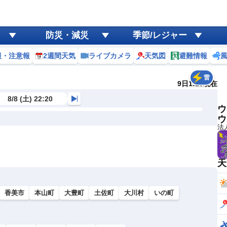
防災・減災
季節/レジャー
報・注意報
2週間天気
ライブカメラ
天気図
避難情報
雷
9日1:10現在
8/8 (土) 22:20
ウ
ウ
法
天
香美市
本山町
大豊町
土佐町
大川村
いの町