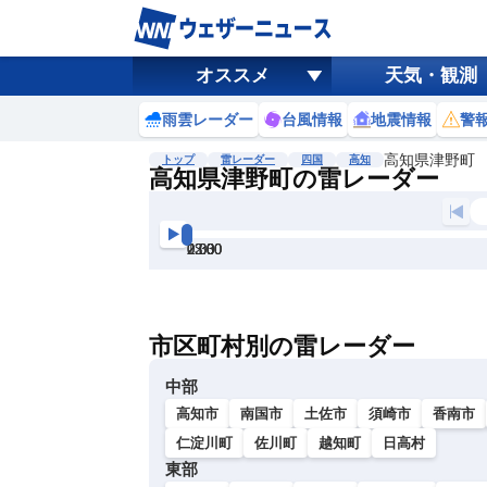
オススメ
天気・観測
雨雲レーダー
台風情報
地震情報
警
高知県津野町
トップ
雷レーダー
四国
高知
高知県津野町の雷レーダー
地図選択
背景色調整
22:30
23:00
23:30
0:00
0:30
1:00
明
る
い
市区町村別の雷レーダー
暗
い
中部
高知市
南国市
土佐市
須崎市
香南市
仁淀川町
佐川町
越知町
日高村
東部