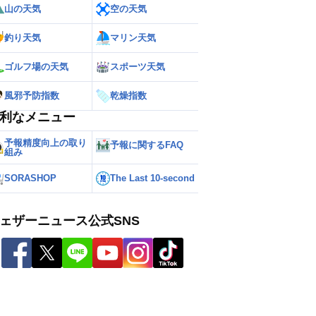
山の天気
空の天気
釣り天気
マリン天気
ゴルフ場の天気
スポーツ天気
風邪予防指数
乾燥指数
利なメニュー
予報精度向上の取り
予報に関するFAQ
組み
SORASHOP
The Last 10-second
ェザーニュース公式SNS