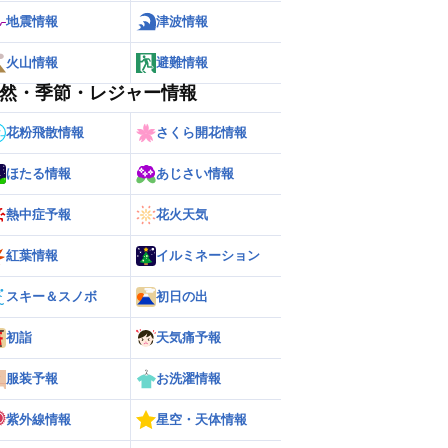
地震情報
津波情報
火山情報
避難情報
然・季節・レジャー情報
花粉飛散情報
さくら開花情報
ほたる情報
あじさい情報
熱中症予報
花火天気
ー
世界の雨雲レーダー
紅葉情報
イルミネーション
スキー＆スノボ
初日の出
初詣
天気痛予報
服装予報
お洗濯情報
紫外線情報
星空・天体情報