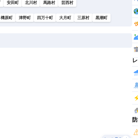
町
安田町
北川村
馬路村
芸西村
檮原町
津野町
四万十町
大月町
三原村
黒潮町
レ
防