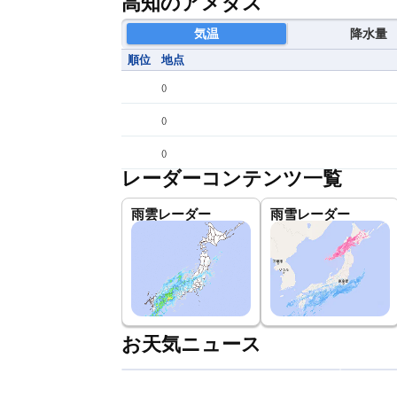
高知のアメダス
気温
降水量
順位
地点
(
)
(
)
(
)
レーダーコンテンツ一覧
雨雲レーダー
雨雪レーダー
お天気ニュース