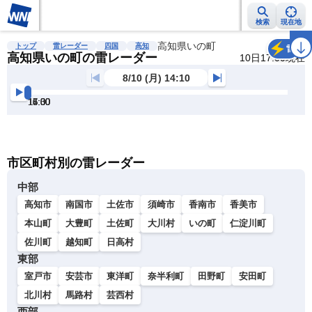
検索
現在地
雨雲レーダー
台風情報
地震情報
高知県いの町
警報・注意報
2週間天気
ラ
トップ
雷レーダー
四国
高知
雷
高知県いの町の雷レーダー
10日17:00現在
8/10 (月) 14:10
14:30
15:00
15:30
16:00
16:30
17:00
明
る
い
暗
市区町村別の雷レーダー
い
中部
高知市
南国市
土佐市
須崎市
香南市
香美市
本山町
大豊町
土佐町
大川村
いの町
仁淀川町
佐川町
越知町
日高村
東部
室戸市
安芸市
東洋町
奈半利町
田野町
安田町
北川村
馬路村
芸西村
西部