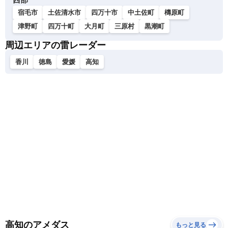
宿毛市
土佐清水市
四万十市
中土佐町
檮原町
津野町
四万十町
大月町
三原村
黒潮町
周辺エリアの雷レーダー
香川
徳島
愛媛
高知
高知のアメダス
もっと見る