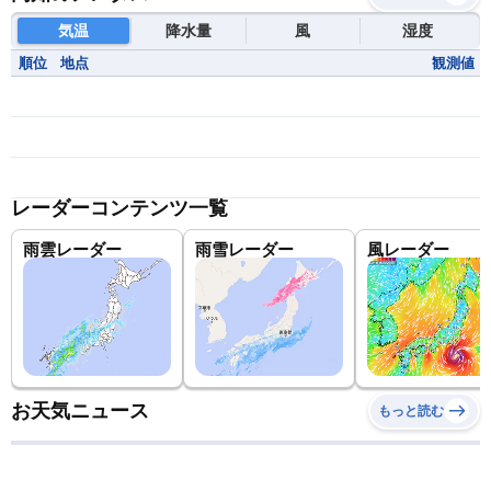
気温
降水量
風
湿度
順位
地点
観測値
レーダーコンテンツ一覧
雨雲レーダー
雨雪レーダー
風レーダー
お天気ニュース
もっと読む