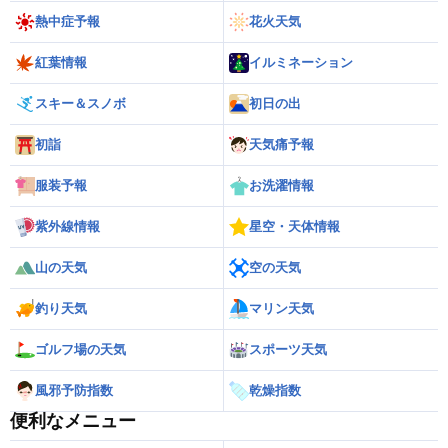
熱中症予報
花火天気
紅葉情報
イルミネーション
スキー＆スノボ
初日の出
初詣
天気痛予報
服装予報
お洗濯情報
紫外線情報
星空・天体情報
山の天気
空の天気
釣り天気
マリン天気
ゴルフ場の天気
スポーツ天気
風邪予防指数
乾燥指数
便利なメニュー