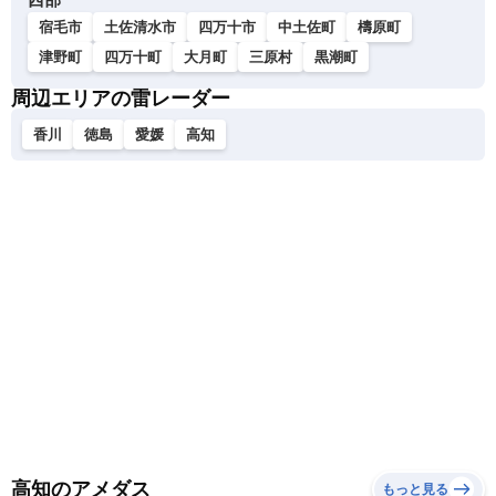
宿毛市
土佐清水市
四万十市
中土佐町
檮原町
津野町
四万十町
大月町
三原村
黒潮町
周辺エリアの雷レーダー
香川
徳島
愛媛
高知
高知のアメダス
もっと見る