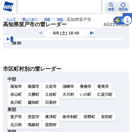
検索
現在地
雨雲レーダー
台風情報
地震情報
高知県室戸市
警報・注意報
2週間天気
ラ
トップ
雷レーダー
四国
高知
雷
高知県室戸市の雷レーダー
8日21:30現在
8/8 (土) 18:40
19:00
19:30
20:00
20:30
21:00
21:30
明
る
い
暗
市区町村別の雷レーダー
い
中部
高知市
南国市
土佐市
須崎市
香南市
香美市
本山町
大豊町
土佐町
大川村
いの町
仁淀川町
佐川町
越知町
日高村
東部
室戸市
安芸市
東洋町
奈半利町
田野町
安田町
北川村
馬路村
芸西村
西部