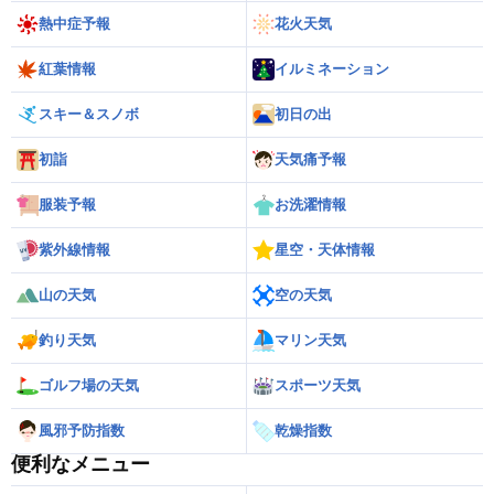
熱中症予報
花火天気
紅葉情報
イルミネーション
スキー＆スノボ
初日の出
初詣
天気痛予報
服装予報
お洗濯情報
紫外線情報
星空・天体情報
山の天気
空の天気
釣り天気
マリン天気
ゴルフ場の天気
スポーツ天気
風邪予防指数
乾燥指数
便利なメニュー