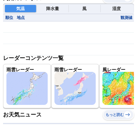
気温
降水量
風
湿度
順位
地点
観測値
レーダーコンテンツ一覧
雨雲レーダー
雨雪レーダー
風レーダー
お天気ニュース
もっと読む