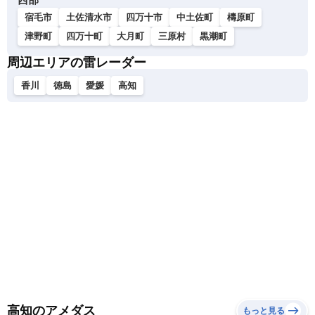
宿毛市
土佐清水市
四万十市
中土佐町
檮原町
津野町
四万十町
大月町
三原村
黒潮町
周辺エリアの雷レーダー
香川
徳島
愛媛
高知
高知のアメダス
もっと見る