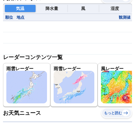
気温
降水量
風
湿度
順位
地点
観測値
レーダーコンテンツ一覧
雨雲レーダー
雨雪レーダー
風レーダー
お天気ニュース
もっと読む