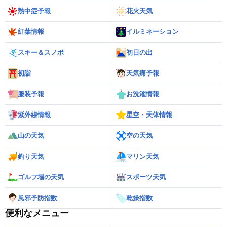
熱中症予報
花火天気
紅葉情報
イルミネーション
スキー＆スノボ
初日の出
初詣
天気痛予報
服装予報
お洗濯情報
紫外線情報
星空・天体情報
山の天気
空の天気
釣り天気
マリン天気
ゴルフ場の天気
スポーツ天気
風邪予防指数
乾燥指数
便利なメニュー