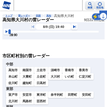
検索
現在地
雨雲レーダー
台風情報
地震情報
高知県大川村
警報・注意報
2週間天気
ラ
トップ
雷レーダー
四国
高知
雷
高知県大川村の雷レーダー
9日22:30現在
8/9 (日) 19:40
20:00
20:30
21:00
21:30
22:00
22:30
明
る
い
暗
市区町村別の雷レーダー
い
中部
高知市
南国市
土佐市
須崎市
香南市
香美市
本山町
大豊町
土佐町
大川村
いの町
仁淀川町
佐川町
越知町
日高村
東部
室戸市
安芸市
東洋町
奈半利町
田野町
安田町
北川村
馬路村
芸西村
西部