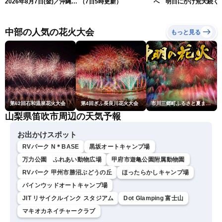
2026年8月7日(金)／沖縄・
（7日5時更新）
へ 明日にかけ荒天続く
奄美は台風による暴風雨に
（7日5時更新）
厳重警戒〈ウェザーニュー
スLiVEモーニング・松本真
中部の人気の花火大会
もっと見る
央／有賀哲夫〉
第62回石和温泉花火大会
第4回ぎふ長良川花火大会
市川三郷町ふるさと夏まつり第38回神明の花火大会
山梨県笛吹市周辺の天気予報
お出かけスポット
RVパーク N＊BASE
黒坂オートキャンプ場
万力公園 ふれあい動物広場
甲府市遊亀公園附属動物園
RVパーク 甲州市勝沼ぶどうの丘
ほったらかしキャンプ場
パインウッドオートキャンプ場
JIT リサイクルインク スタジアム
Dot Glamping 富士山
マキオカネイチャークラブ