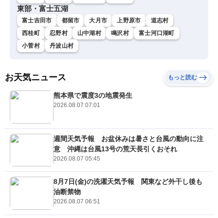
東部・富士五湖
富士吉田市
都留市
大月市
上野原市
道志村
西桂町
忍野村
山中湖村
鳴沢村
富士河口湖町
小菅村
丹波山村
お天気ニュース
もっと読む
熊本県で震度3の地震発生
2026.08.07 07:01
週間天気予報 お盆休みは暑さと台風の動向に注
意 沖縄は台風13号の荒天長引くおそれ
2026.08.07 05:45
8月7日(金)の洗濯天気予報 関東など外干し後も
油断禁物
2026.08.07 06:51