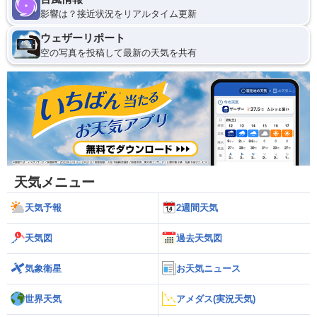
影響は？接近状況をリアルタイム更新
ウェザーリポート
空の写真を投稿して最新の天気を共有
天気メニュー
天気予報
2週間天気
天気図
過去天気図
気象衛星
お天気ニュース
世界天気
アメダス(実況天気)