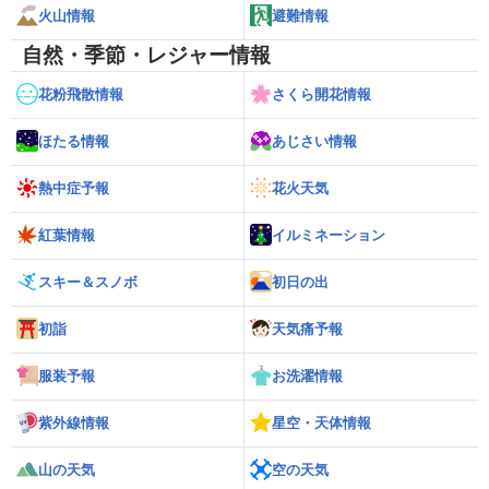
火山情報
避難情報
自然・季節・レジャー情報
花粉飛散情報
さくら開花情報
ほたる情報
あじさい情報
熱中症予報
花火天気
紅葉情報
イルミネーション
スキー＆スノボ
初日の出
初詣
天気痛予報
服装予報
お洗濯情報
紫外線情報
星空・天体情報
山の天気
空の天気