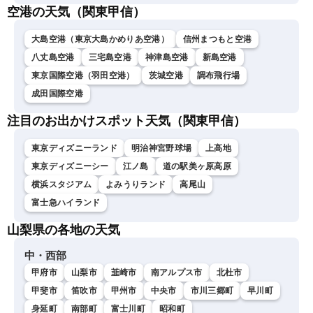
空港の天気（関東甲信）
大島空港（東京大島かめりあ空港）
信州まつもと空港
八丈島空港
三宅島空港
神津島空港
新島空港
東京国際空港（羽田空港）
茨城空港
調布飛行場
成田国際空港
注目のお出かけスポット天気（関東甲信）
東京ディズニーランド
明治神宮野球場
上高地
東京ディズニーシー
江ノ島
道の駅美ヶ原高原
横浜スタジアム
よみうりランド
高尾山
富士急ハイランド
山梨県の各地の天気
中・西部
甲府市
山梨市
韮崎市
南アルプス市
北杜市
甲斐市
笛吹市
甲州市
中央市
市川三郷町
早川町
身延町
南部町
富士川町
昭和町