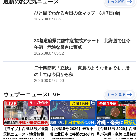
最新のお天気ニュース
もっと読む
ひと目でわかる今日の傘マップ 8月7日(金)
2026.08.07 06:21
33都道府県に熱中症警戒アラート 北海道では今
年初 危険な暑さに警戒
2026.08.07 05:12
二十四節気「立秋」 真夏のような暑さでも、暦
の上では今日から秋
2026.08.07 05:00
ウェザーニュースLiVE
もっと見る
ライブ放送中
【ライブ】台風13号／最新
【台風15号 2026】来週中
【台風13号 2026】台風1
天気ニュース・地震情報
頃に北日本に接近のおそれ
号が沖縄・奄美に最接近