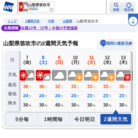
山梨県笛吹市
36
/
24
検索
現在地
雨雲レーダー
台風情報
地震情報
警報・注意報
2週間天気
ラ
山梨県笛吹市
トップ
2週間天気
中部
山梨県
台風情報
台風13号・15号｜今後の予想進路
山梨県笛吹市の2週間天気予報
週間の最新見解
6
7
8
9
10
11
12
13
日
(木)
(金)
(土)
(日)
(月)
(火)
(水)
(木)
(
天気
最高
36
36
36
32
33
33
33
35
3
℃
℃
℃
℃
℃
℃
℃
℃
最低
25
24
24
24
24
23
23
23
2
℃
℃
℃
℃
℃
℃
℃
℃
降水
0
30
30
40
30
30
30
30
3
ミリ
%
%
%
%
%
%
%
5分毎
1時間毎
今日明日
2週間天気