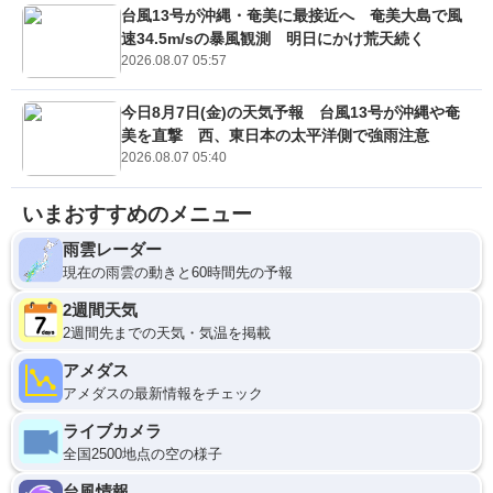
台風13号が沖縄・奄美に最接近へ 奄美大島で風
速34.5m/sの暴風観測 明日にかけ荒天続く
2026.08.07 05:57
今日8月7日(金)の天気予報 台風13号が沖縄や奄
美を直撃 西、東日本の太平洋側で強雨注意
2026.08.07 05:40
いまおすすめのメニュー
雨雲レーダー
現在の雨雲の動きと60時間先の予報
2週間天気
2週間先までの天気・気温を掲載
アメダス
アメダスの最新情報をチェック
ライブカメラ
全国2500地点の空の様子
台風情報