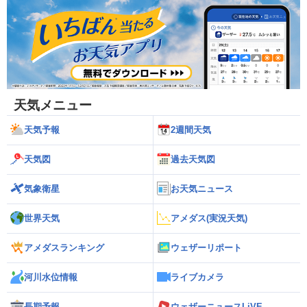
天気メニュー
天気予報
2週間天気
天気図
過去天気図
気象衛星
お天気ニュース
世界天気
アメダス(実況天気)
アメダスランキング
ウェザーリポート
河川水位情報
ライブカメラ
長期予報
ウェザーニュースLiVE