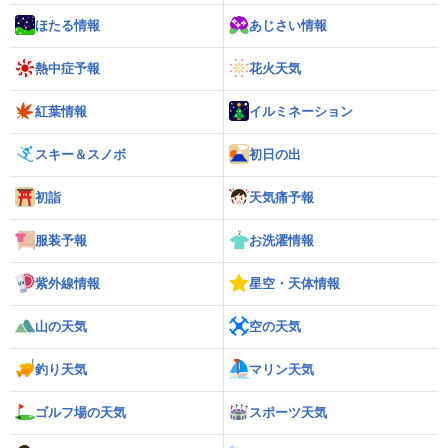
ほたる情報
あじさい情報
熱中症予報
花火天気
紅葉情報
イルミネーション
スキー＆スノボ
初日の出
初詣
天気痛予報
服装予報
お洗濯情報
紫外線情報
星空・天体情報
山の天気
空の天気
釣り天気
マリン天気
ゴルフ場の天気
スポーツ天気