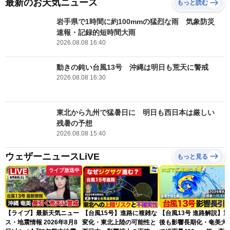
最新のお天気ニュース
もっと読む
岩手県で1時間に約100mmの猛烈な雨 気象防災
速報・記録的短時間大雨
2026.08.08 16:40
動きの鈍い台風13号 沖縄は明日も荒天に警戒
2026.08.08 16:30
東北から九州で猛暑日に 明日も西日本は厳しい
残暑の予想
2026.08.08 15:40
ウェザーニュースLiVE
もっと見る
ライブ放送中
【ライブ】最新天気ニュー
【台風15号】進路に複雑な
【台風13号 進路解説】
ス・地震情報 2026年8月8
変化・東北上陸の可能性と
後も影響長期化・奄美大