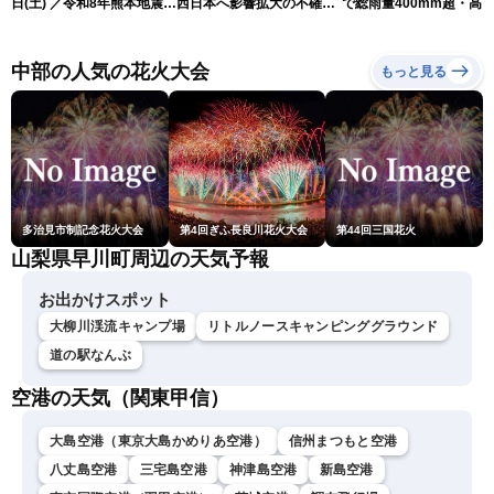
日(土) ／令和8年熊本地震情
西日本へ影響拡大の不確実
で総雨量400mm超・高
報〈ウェザーニュースLiVE
性
に要警戒（2026.08.08
ムーン・戸北美月／芳野達
16:00）
郎〉
中部の人気の花火大会
もっと見る
多治見市制記念花火大会
第4回ぎふ長良川花火大会
第44回三国花火
山梨県早川町周辺の天気予報
お出かけスポット
大柳川渓流キャンプ場
リトルノースキャンピンググラウンド
道の駅なんぶ
空港の天気（関東甲信）
大島空港（東京大島かめりあ空港）
信州まつもと空港
八丈島空港
三宅島空港
神津島空港
新島空港