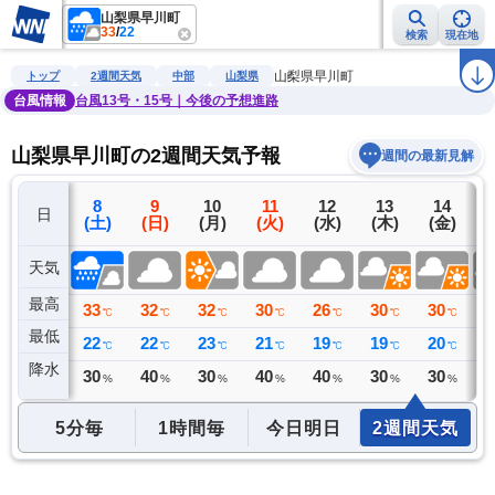
山梨県早川町
33
/
22
検索
現在地
雨雲レーダー
台風情報
地震情報
警報・注意報
2週間天気
ラ
山梨県早川町
トップ
2週間天気
中部
山梨県
台風情報
台風13号・15号｜今後の予想進路
山梨県早川町の2週間天気予報
週間の最新見解
7
8
9
10
11
12
13
14
日
(金)
(土)
(日)
(月)
(火)
(水)
(木)
(金)
(
天気
最高
33
33
32
32
30
26
30
30
2
℃
℃
℃
℃
℃
℃
℃
℃
最低
22
22
22
23
21
19
19
20
2
℃
℃
℃
℃
℃
℃
℃
℃
降水
0
30
40
30
40
40
30
30
3
ミリ
%
%
%
%
%
%
%
5分毎
1時間毎
今日明日
2週間天気