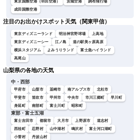
東京国際空港（羽田空港）
茨城空港
調布飛行場
成田国際空港
注目のお出かけスポット天気（関東甲信）
東京ディズニーランド
明治神宮野球場
上高地
東京ディズニーシー
江ノ島
道の駅美ヶ原高原
横浜スタジアム
よみうりランド
富士急ハイランド
高尾山
山梨県の各地の天気
中・西部
甲府市
山梨市
韮崎市
南アルプス市
北杜市
甲斐市
笛吹市
甲州市
中央市
市川三郷町
早川町
身延町
南部町
富士川町
昭和町
東部・富士五湖
富士吉田市
都留市
大月市
上野原市
道志村
西桂町
忍野村
山中湖村
鳴沢村
富士河口湖町
小菅村
丹波山村