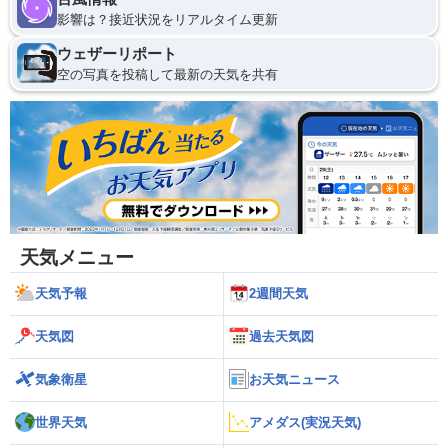
影響は？接近状況をリアルタイム更新
ウェザーリポート
空の写真を投稿して最新の天気を共有
天気メニュー
天気予報
2週間天気
天気図
過去天気図
気象衛星
お天気ニュース
世界天気
アメダス(実況天気)