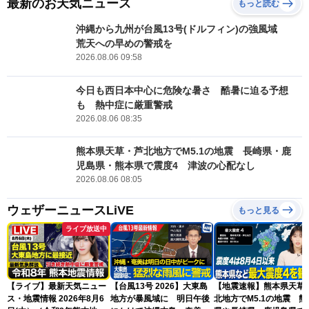
最新のお天気ニュース
もっと読む
沖縄から九州が台風13号(ドルフィン)の強風域
荒天への早めの警戒を
2026.08.06 09:58
今日も西日本中心に危険な暑さ 酷暑に迫る予想
も 熱中症に厳重警戒
2026.08.06 08:35
熊本県天草・芦北地方でM5.1の地震 長崎県・鹿
児島県・熊本県で震度4 津波の心配なし
2026.08.06 08:05
ウェザーニュースLiVE
もっと見る
ライブ放送中
【ライブ】最新天気ニュー
【台風13号 2026】大東島
【地震速報】熊本県天草
ス・地震情報 2026年8月6
地方が暴風域に 明日午後
北地方でM5.1の地震 熊