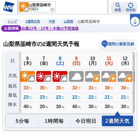
山梨県韮崎市
33
/
23
検索
現在地
雨雲レーダー
台風情報
地震情報
警報・注意報
2週間天気
ラ
山梨県韮崎市
トップ
2週間天気
中部
山梨県
台風情報
台風13号・15号｜今後の予想進路
山梨県韮崎市の2週間天気予報
週間の最新見解
5
6
7
8
9
10
11
12
日
(水)
(木)
(金)
(土)
(日)
(月)
(火)
(水)
(
天気
最高
34
33
35
35
32
31
30
30
3
℃
℃
℃
℃
℃
℃
℃
℃
最低
20
23
23
23
22
22
21
21
2
℃
℃
℃
℃
℃
℃
℃
℃
降水
0
40
20
30
40
30
30
30
3
ミリ
%
%
%
%
%
%
%
5分毎
1時間毎
今日明日
2週間天気