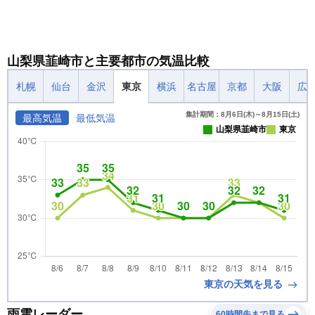
山梨県韮崎市と主要都市の気温比較
札幌
仙台
金沢
東京
横浜
名古屋
京都
大阪
広
集計期間：8月6日(木)～8月15日(土)
最高気温
最低気温
山梨県韮崎市
東京
東京の天気を見る
雨雲レーダー
60時間先まで見る