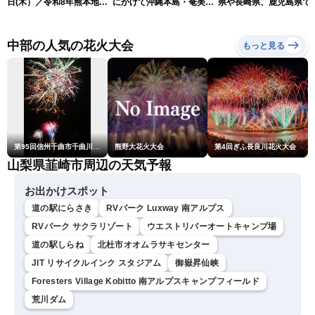
日(木）／令和8年熊本地震
にかけて沖縄本島・奄美通
県や長崎県、鹿児島県で
情報／台風13号が大東島地
過する見込み 早めの備え
度4を観測
方に最接近 沖縄は荒天警
を ※8月6日10時更新
戒 〈ウェザーニュースLiVE
中部の人気の花火大会
もっと見る
コーヒータイム・魚住茉由
／山口剛央〉
第95回信州千曲市千曲川納涼煙火大会
熊野大花火大会
第4回ぎふ長良川花火大会
山梨県韮崎市周辺の天気予報
お出かけスポット
道の駅にらさき
RVパーク Luxway 南アルプス
RVパーク サクラリゾート
ウエストリバーオートキャンプ場
道の駅しらね
北杜市オオムラサキセンター
JIT リサイクルインク スタジアム
御嶽昇仙峡
Foresters Village Kobitto 南アルプスキャンプフィールド
荒川ダム