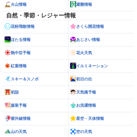
火山情報
避難情報
自然・季節・レジャー情報
花粉飛散情報
さくら開花情報
ほたる情報
あじさい情報
熱中症予報
花火天気
紅葉情報
イルミネーション
スキー＆スノボ
初日の出
初詣
天気痛予報
服装予報
お洗濯情報
紫外線情報
星空・天体情報
山の天気
空の天気