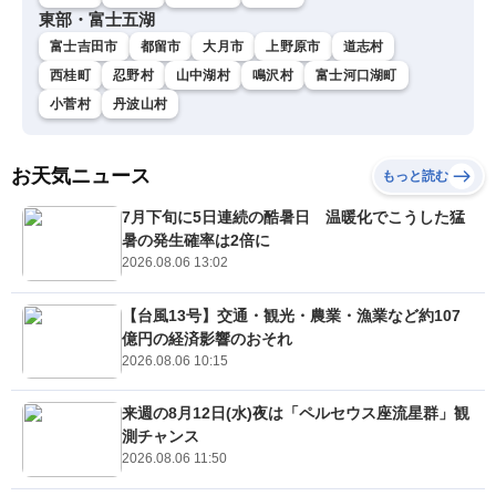
東部・富士五湖
富士吉田市
都留市
大月市
上野原市
道志村
西桂町
忍野村
山中湖村
鳴沢村
富士河口湖町
小菅村
丹波山村
お天気ニュース
もっと読む
7月下旬に5日連続の酷暑日 温暖化でこうした猛
暑の発生確率は2倍に
2026.08.06 13:02
【台風13号】交通・観光・農業・漁業など約107
億円の経済影響のおそれ
2026.08.06 10:15
来週の8月12日(水)夜は「ペルセウス座流星群」観
測チャンス
2026.08.06 11:50