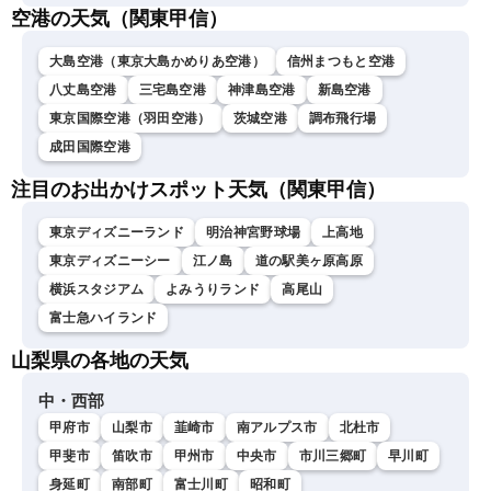
空港の天気（関東甲信）
大島空港（東京大島かめりあ空港）
信州まつもと空港
八丈島空港
三宅島空港
神津島空港
新島空港
東京国際空港（羽田空港）
茨城空港
調布飛行場
成田国際空港
注目のお出かけスポット天気（関東甲信）
東京ディズニーランド
明治神宮野球場
上高地
東京ディズニーシー
江ノ島
道の駅美ヶ原高原
横浜スタジアム
よみうりランド
高尾山
富士急ハイランド
山梨県の各地の天気
中・西部
甲府市
山梨市
韮崎市
南アルプス市
北杜市
甲斐市
笛吹市
甲州市
中央市
市川三郷町
早川町
身延町
南部町
富士川町
昭和町