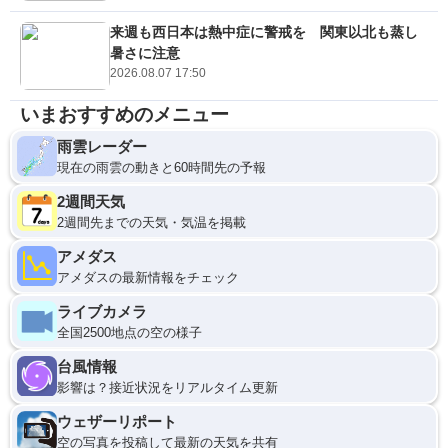
来週も西日本は熱中症に警戒を 関東以北も蒸し
暑さに注意
2026.08.07 17:50
いまおすすめのメニュー
雨雲レーダー
現在の雨雲の動きと60時間先の予報
2週間天気
2週間先までの天気・気温を掲載
アメダス
アメダスの最新情報をチェック
ライブカメラ
全国2500地点の空の様子
台風情報
影響は？接近状況をリアルタイム更新
ウェザーリポート
空の写真を投稿して最新の天気を共有