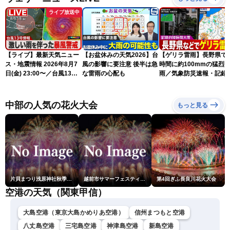
ライブ放送中
【ライブ】最新天気ニュー
【お盆休みの天気2026】台
【ゲリラ雷雨】長野県で
ス・地震情報 2026年8月7
風の影響に要注意 後半は急
時間に約100mmの猛烈
日(金) 23:00〜／台風13号
な雷雨の心配も
雨／気象防災速報・記録
の影響長引く 〈ウェザーニ
短時間大雨
ュースLiVE〉
中部の人気の花火大会
もっと見る
片貝まつり浅原神社秋季例大祭奉納大煙火
越前市サマーフェスティバル花火大会
第4回ぎふ長良川花火大会
空港の天気（関東甲信）
大島空港（東京大島かめりあ空港）
信州まつもと空港
八丈島空港
三宅島空港
神津島空港
新島空港