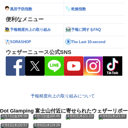
風邪予防指数
乾燥指数
便利なメニュー
予報精度向上の取り組み
予報に関するFAQ
SORASHOP
The Last 10-second
ウェザーニュース公式SNS
予報精度向上の取り組みについて
Dot Glamping 富士山付近に寄せられたウェザーリポ
8月7日(金)06:50
8月7日(金)00:45
8月6日(木)21:23
8月6日(木)21:07
8月6日(木)20:57
8月6日(木)19:26