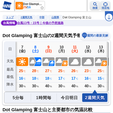
Dot Glamping 富士山
25
/
16
検索
現在地
雨雲レーダー
台風情報
地震情報
警報・注意報
2週間天気
ラ
Dot Glamping 富士山
トップ
2週間天気
中部
山梨県
台風情報
台風13号・15号｜今後の予想進路
Dot Glamping 富士山の2週間天気予報
週間の最新見解
6
7
8
9
10
11
12
13
日
(木)
(金)
(土)
(日)
(月)
(火)
(水)
(木)
(
天気
最高
27
25
28
27
25
26
23
25
2
℃
℃
℃
℃
℃
℃
℃
℃
最低
17
16
18
18
17
17
16
15
1
℃
℃
℃
℃
℃
℃
℃
℃
降水
0
30
30
40
30
40
40
30
4
ミリ
%
%
%
%
%
%
%
5分毎
1時間毎
今日明日
2週間天気
Dot Glamping 富士山と主要都市の気温比較