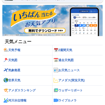
天気メニュー
天気予報
2週間天気
天気図
過去天気図
気象衛星
お天気ニュース
世界天気
アメダス(実況天気)
アメダスランキング
ウェザーリポート
河川水位情報
ライブカメラ