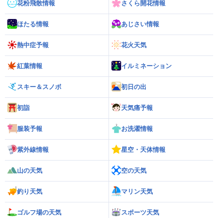
花粉飛散情報
さくら開花情報
ほたる情報
あじさい情報
熱中症予報
花火天気
紅葉情報
イルミネーション
スキー＆スノボ
初日の出
初詣
天気痛予報
服装予報
お洗濯情報
紫外線情報
星空・天体情報
山の天気
空の天気
釣り天気
マリン天気
ゴルフ場の天気
スポーツ天気