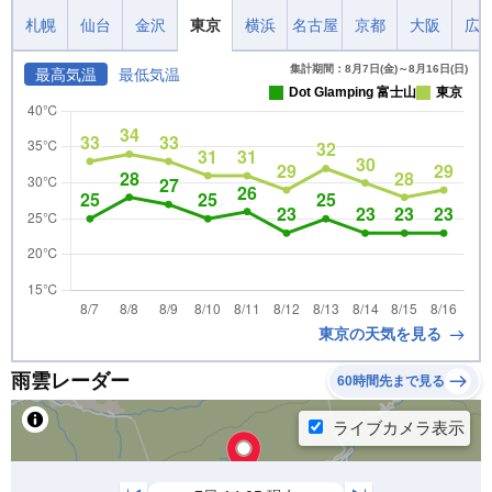
札幌
仙台
金沢
東京
横浜
名古屋
京都
大阪
広
集計期間：8月7日(金)～8月16日(日)
最高気温
最低気温
Dot Glamping 富士山
東京
東京の天気を見る
雨雲レーダー
60時間先まで見る