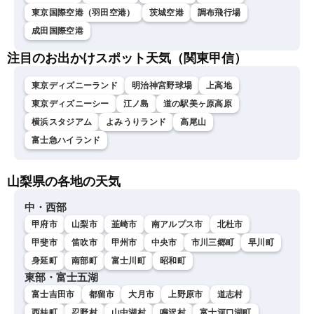
東京国際空港（羽田空港）
茨城空港
調布飛行場
成田国際空港
注目のお出かけスポット天気（関東甲信）
東京ディズニーランド
明治神宮野球場
上高地
東京ディズニーシー
江ノ島
道の駅美ヶ原高原
横浜スタジアム
よみうりランド
高尾山
富士急ハイランド
山梨県の各地の天気
中・西部
甲府市
山梨市
韮崎市
南アルプス市
北杜市
甲斐市
笛吹市
甲州市
中央市
市川三郷町
早川町
身延町
南部町
富士川町
昭和町
東部・富士五湖
富士吉田市
都留市
大月市
上野原市
道志村
西桂町
忍野村
山中湖村
鳴沢村
富士河口湖町