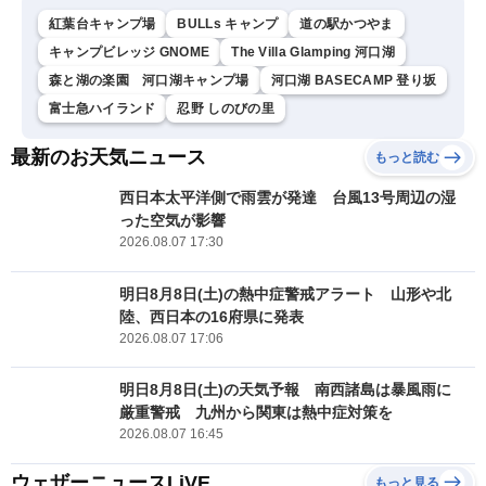
紅葉台キャンプ場
BULLs キャンプ
道の駅かつやま
キャンプビレッジ GNOME
The Villa Glamping 河口湖
森と湖の楽園 河口湖キャンプ場
河口湖 BASECAMP 登り坂
富士急ハイランド
忍野 しのびの里
最新のお天気ニュース
もっと読む
西日本太平洋側で雨雲が発達 台風13号周辺の湿
った空気が影響
2026.08.07 17:30
明日8月8日(土)の熱中症警戒アラート 山形や北
陸、西日本の16府県に発表
2026.08.07 17:06
明日8月8日(土)の天気予報 南西諸島は暴風雨に
厳重警戒 九州から関東は熱中症対策を
2026.08.07 16:45
ウェザーニュースLiVE
もっと見る