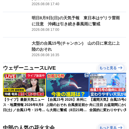
2026.08.08 17:40
明日8月9日(日)の天気予報 東日本はゲリラ雷雨
に注意 沖縄は引き続き暴風雨に警戒
2026.08.08 17:00
大型の台風15号(チャンホン) 山の日に東北に上
陸のおそれ
2026.08.08 16:35
ウェザーニュースLiVE
もっと見る
ライブ放送中
【ライブ】最新天気ニュー
【台風15号 2026】本州に
【週間天気】台風15号の
ス・地震情報 2026年8月8
上陸のおそれ 台風接近前か
向に注目 お盆期間にかけて
日(土) ／台風13号・15号
ら大雨に警戒（8日21時更
全国的に変わりやすい天
ゲリラ雷雨最新見解 令和
新）
が続く見込み
8年熊本地震情報〈ウェザ
ーニュースLiVEムーン・戸
中部の人気の花火大会
もっと見る