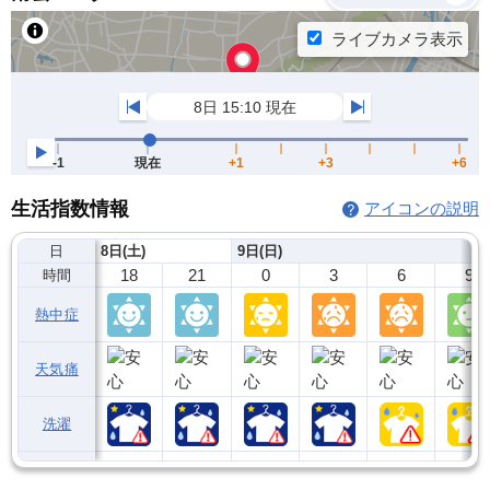
生活指数情報
アイコンの説明
日
8日(土)
9日(日)
18
21
0
3
6
9
時間
熱中症
天気痛
洗濯