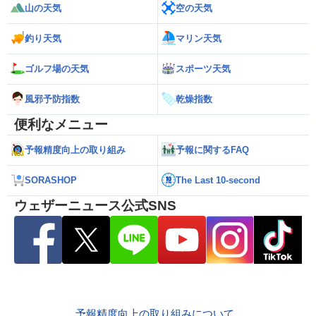
山の天気
空の天気
釣り天気
マリン天気
ゴルフ場の天気
スポーツ天気
風邪予防指数
乾燥指数
便利なメニュー
予報精度向上の取り組み
予報に関するFAQ
SORASHOP
The Last 10-second
ウェザーニュース公式SNS
予報精度向上の取り組みについて