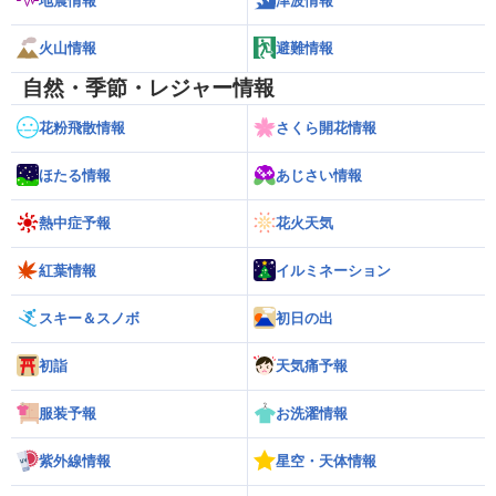
地震情報
津波情報
火山情報
避難情報
自然・季節・レジャー情報
花粉飛散情報
さくら開花情報
ほたる情報
あじさい情報
熱中症予報
花火天気
紅葉情報
イルミネーション
スキー＆スノボ
初日の出
初詣
天気痛予報
服装予報
お洗濯情報
紫外線情報
星空・天体情報