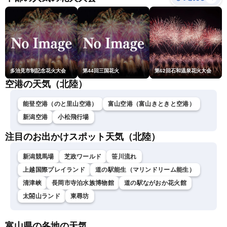
北美月／芳野達郎〉
多治見市制記念花火大会
第44回三国花火
第62回石和温泉花火大会
空港の天気（北陸）
能登空港（のと里山空港）
富山空港（富山きときと空港）
新潟空港
小松飛行場
注目のお出かけスポット天気（北陸）
新潟競馬場
芝政ワールド
笹川流れ
上越国際プレイランド
道の駅能生（マリンドリーム能生）
清津峡
長岡市寺泊水族博物館
道の駅ながおか花火館
太閤山ランド
東尋坊
富山県の各地の天気