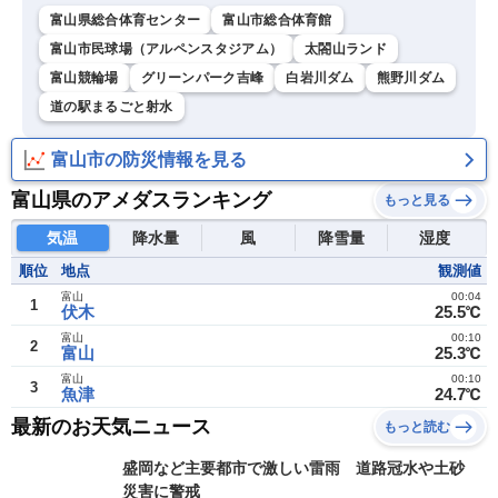
富山県総合体育センター
富山市総合体育館
富山市民球場（アルペンスタジアム）
太閤山ランド
富山競輪場
グリーンパーク吉峰
白岩川ダム
熊野川ダム
道の駅まるごと射水
富山市の防災情報を見る
富山県のアメダスランキング
もっと見る
気温
降水量
風
降雪量
湿度
順位
地点
観測値
富山
00:04
1
伏木
25.5℃
富山
00:10
2
富山
25.3℃
富山
00:10
3
魚津
24.7℃
最新のお天気ニュース
もっと読む
盛岡など主要都市で激しい雷雨 道路冠水や土砂
災害に警戒