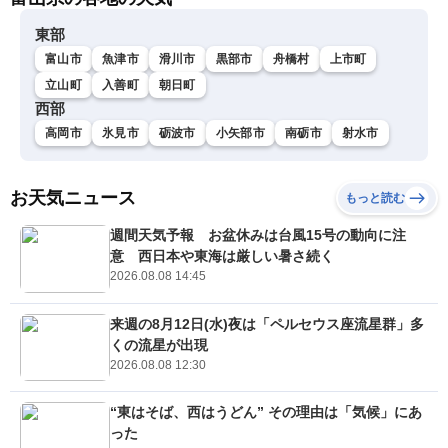
東部
富山市
魚津市
滑川市
黒部市
舟橋村
上市町
立山町
入善町
朝日町
西部
高岡市
氷見市
砺波市
小矢部市
南砺市
射水市
お天気ニュース
もっと読む
週間天気予報 お盆休みは台風15号の動向に注
意 西日本や東海は厳しい暑さ続く
2026.08.08 14:45
来週の8月12日(水)夜は「ペルセウス座流星群」多
くの流星が出現
2026.08.08 12:30
“東はそば、西はうどん” その理由は「気候」にあ
った