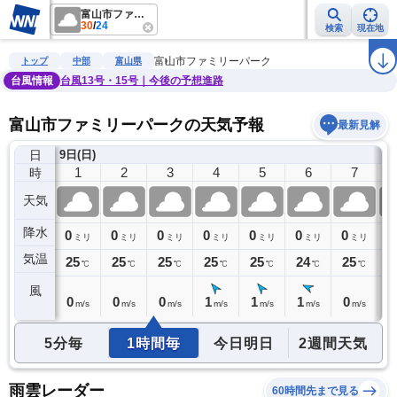
富山市ファミリーパーク
30
/
24
検索
現在地
雨雲レーダー
台風情報
地震情報
警報・注意報
2週間天気
ラ
富山市ファミリーパーク
トップ
中部
富山県
台風情報
台風13号・15号｜今後の予想進路
富山市ファミリーパークの天気予報
最新見解
日
)
9日(日)
0
1
2
3
4
5
6
7
時
天気
降水
0
0
0
0
0
0
0
0
0
ミリ
ミリ
ミリ
ミリ
ミリ
ミリ
ミリ
ミリ
気温
25
25
25
25
25
25
24
25
2
℃
℃
℃
℃
℃
℃
℃
℃
風
0
0
0
0
1
1
1
0
1
m/s
m/s
m/s
m/s
m/s
m/s
m/s
m/s
5分毎
1時間毎
今日明日
2週間天気
雨雲レーダー
60時間先まで見る