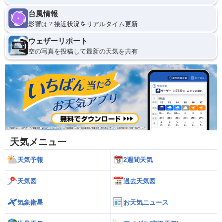
台風情報
影響は？接近状況をリアルタイム更新
ウェザーリポート
空の写真を投稿して最新の天気を共有
天気メニュー
天気予報
2週間天気
天気図
過去天気図
気象衛星
お天気ニュース