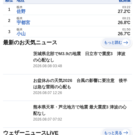
順位
地点
観測値
栃木
03:22
1
佐野
27.2℃
栃木
00:21
2
宇都宮
26.8℃
栃木
01:50
3
小山
26.7℃
最新のお天気ニュース
もっと読む
茨城県北部でM3.9の地震 日立市で震度3 津波
の心配なし
2026.08.08 03:48
お盆休みの天気2026 台風の影響に要注意 後半
は急な雷雨の心配も
2026.08.07 12:26
熊本県天草・芦北地方で地震 最大震度3 津波の心
配なし
2026.08.07 07:02
ウェザーニュースLiVE
もっと見る