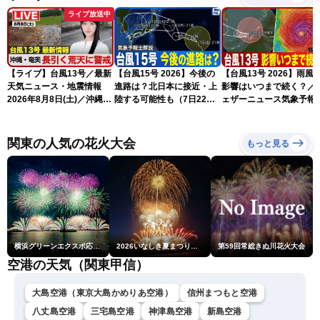
ライブ放送中
【ライブ】台風13号／最新
【台風15号 2026】今後の
【台風13号 2026】雨風
天気ニュース・地震情報
進路は？北日本に接近・上
影響はいつまで続く？／
2026年8月8日(土)／沖縄・
陸する可能性も（7日22時
ェザーニュース気象予報
奄美は大荒れの天気が続く
情報）
解説（7日22時情報）
／令和8年熊本地震情報 ／
〈ウェザーニュースLiVEモ
関東の人気の花火大会
もっと見る
ーニング・松本真央／山口
剛央〉
横浜グリーンエクスポ応援 みなとみらいフェスティバル「スカイシンフォニーinヨコハマ presented byコロワイド」
2026いなしき夏まつり花火大会
第59回常総きぬ川花火大会
空港の天気（関東甲信）
大島空港（東京大島かめりあ空港）
信州まつもと空港
八丈島空港
三宅島空港
神津島空港
新島空港