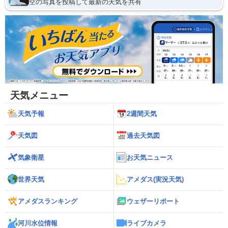
空の写真を投稿して最新の天気を共有
天気メニュー
天気予報
2週間天気
天気図
過去天気図
気象衛星
お天気ニュース
世界天気
アメダス(実況天気)
アメダスランキング
ウェザーリポート
河川水位情報
ライブカメラ