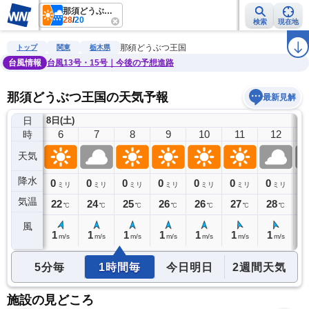
那須どうぶつ王国
28
/
20
検索
現在地
雨雲レーダー
台風情報
地震情報
警報・注意報
2週間天気
ラ
那須どうぶつ王国
トップ
関東
栃木県
台風情報
台風13号・15号｜今後の予想進路
那須どうぶつ王国の天気予報
最新見解
日
8日(土)
5
6
7
8
9
10
11
12
時
天気
降水
0
0
0
0
0
0
0
0
0
ミリ
ミリ
ミリ
ミリ
ミリ
ミリ
ミリ
ミリ
気温
20
22
24
25
26
26
27
28
2
℃
℃
℃
℃
℃
℃
℃
℃
風
1
1
1
1
1
1
1
1
1
m/s
m/s
m/s
m/s
m/s
m/s
m/s
m/s
5分毎
1時間毎
今日明日
2週間天気
施設の見どころ