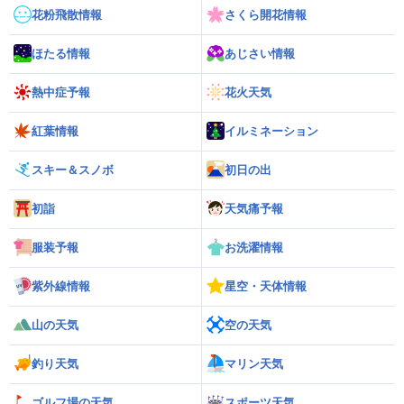
花粉飛散情報
さくら開花情報
ほたる情報
あじさい情報
熱中症予報
花火天気
紅葉情報
イルミネーション
スキー＆スノボ
初日の出
初詣
天気痛予報
服装予報
お洗濯情報
紫外線情報
星空・天体情報
山の天気
空の天気
釣り天気
マリン天気
ゴルフ場の天気
スポーツ天気