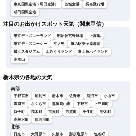
東京国際空港（羽田空港）
茨城空港
調布飛行場
成田国際空港
注目のお出かけスポット天気（関東甲信）
東京ディズニーランド
明治神宮野球場
上高地
東京ディズニーシー
江ノ島
道の駅美ヶ原高原
横浜スタジアム
よみうりランド
富士急ハイランド
高尾山
栃木県の各地の天気
南部
宇都宮市
足利市
栃木市
佐野市
鹿沼市
小山市
真岡市
さくら市
那須烏山市
下野市
上三川町
益子町
茂木町
市貝町
芳賀町
壬生町
野木町
高根沢町
那珂川町
北部
日光市
大田原市
矢板市
那須塩原市
塩谷町