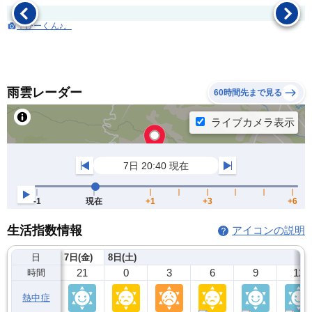
：ひーくん♪。
雨雲レーダー
60時間先まで見る
生活指数情報
アイコンの説明
日
7日(金)
8日(土)
21
0
3
6
9
12
時間
熱中症