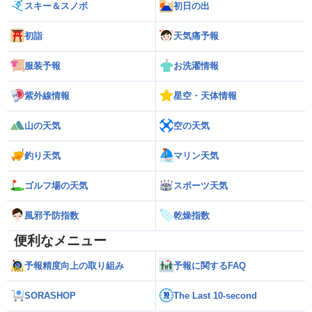
スキー＆スノボ
初日の出
初詣
天気痛予報
服装予報
お洗濯情報
紫外線情報
星空・天体情報
山の天気
空の天気
釣り天気
マリン天気
ゴルフ場の天気
スポーツ天気
風邪予防指数
乾燥指数
便利なメニュー
予報精度向上の取り組み
予報に関するFAQ
SORASHOP
The Last 10-second