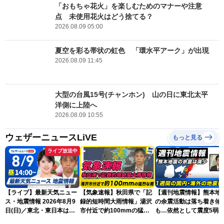
「おもちゃ花火」を楽しむためのマナーや注意
点 未使用花火はどう捨てる？
2026.08.09 05:00
夏空を彩る帯状の虹色 「環水平アーク」が出現
2026.08.09 11:45
大型の台風15号(チャンホン) 山の日に東北太平
洋側に上陸へ
2026.08.09 10:55
ウェザーニュースLiVE
もっと見る
ライブ放送中
【ライブ】最新天気ニュー
【気象速報】秋田県で「記
【週刊地震情報】熊本地
ス・地震情報 2026年8月9
録的短時間大雨情報」湯沢
の余震活動は落ち着き傾
日(日)／東北・東日本は急
市付近で約100mmの猛烈
も…依然として震度5弱
な雷雨に注意〈ウェザーニ
な雨
戒