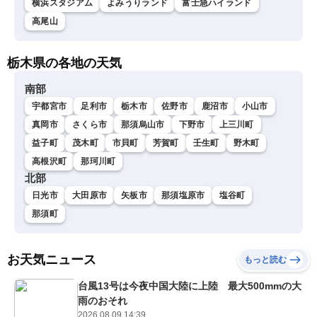
横浜スタジアム
よみうりランド
富士急ハイランド
高尾山
栃木県の各地の天気
南部
宇都宮市
足利市
栃木市
佐野市
鹿沼市
小山市
真岡市
さくら市
那須烏山市
下野市
上三川町
益子町
茂木町
市貝町
芳賀町
壬生町
野木町
高根沢町
那珂川町
北部
日光市
大田原市
矢板市
那須塩原市
塩谷町
那須町
お天気ニュース
もっと読む
台風13号は今夜中国大陸に上陸 最大500mmの大
雨のおそれ
2026.08.09 14:39