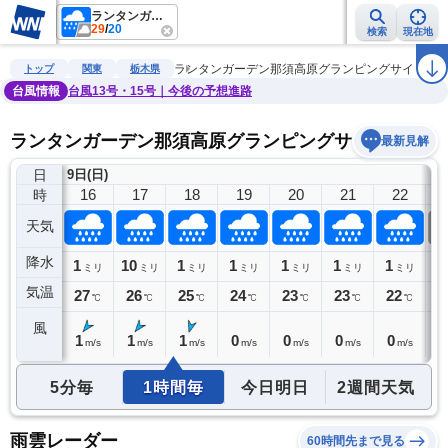
ランタンガーデン那須高原グランピングサイト
29
/
20
検索
現在地
雨雲レーダー
台風情報
地震情報
警報・注意報
2週間天気
ラ
ランタンガーデン那須高原グランピングサイト
トップ
関東
栃木県
台風情報
台風13号・15号｜今後の予想進路
ランタンガーデン那須高原グランピングサイトの天気
最新見解
日
9日(日)
15
16
17
18
19
20
21
22
時
天気
降水
1
1
10
1
1
1
1
1
0
ミリ
ミリ
ミリ
ミリ
ミリ
ミリ
ミリ
ミリ
気温
28
27
26
25
24
23
23
22
2
℃
℃
℃
℃
℃
℃
℃
℃
風
2
1
1
1
0
0
0
0
0
m/s
m/s
m/s
m/s
m/s
m/s
m/s
m/s
5分毎
1時間毎
今日明日
2週間天気
雨雲レーダー
60時間先まで見る