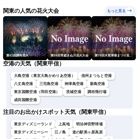
ュースLiVEアフタヌーン・
小川千奈／芳野達郎〉
関東の人気の花火大会
もっと見る
第41回調布花火
第59回常総きぬ川花火大会
第79回木更津港まつり花火大会
空港の天気（関東甲信）
大島空港（東京大島かめりあ空港）
信州まつもと空港
八丈島空港
三宅島空港
神津島空港
新島空港
東京国際空港（羽田空港）
茨城空港
調布飛行場
成田国際空港
注目のお出かけスポット天気（関東甲信）
東京ディズニーランド
上高地
明治神宮野球場
東京ディズニーシー
江ノ島
道の駅美ヶ原高原