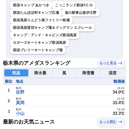
那須キャンプ あかつき
こっこランド那須F.C.G
那須たんぽぽ村キャンプ広場
道の駅東山道伊王野
那須高原りんどう湖ファミリー牧場
那須高原貸切キャンプ場＆ドッグラン エクレール
キャンプ・アンド・キャビンズ那須高原
ロガーズオートキャンプ那須高原
那須プレリーオートキャンプ場
栃木県のアメダスランキング
もっと見る
気温
降水量
風
降雪量
湿度
順位
地点
観測値
栃木
14:41
1
佐野
34.0℃
栃木
13:35
2
真岡
33.4℃
栃木
14:18
3
小山
33.3℃
最新のお天気ニュース
もっと読む