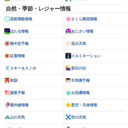
自然・季節・レジャー情報
花粉飛散情報
さくら開花情報
ほたる情報
あじさい情報
熱中症予報
花火天気
紅葉情報
イルミネーション
スキー＆スノボ
初日の出
初詣
天気痛予報
服装予報
お洗濯情報
紫外線情報
星空・天体情報
山の天気
空の天気