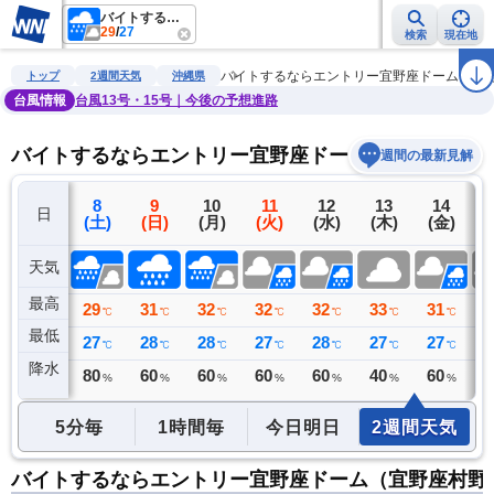
バイトするならエントリー宜野座ドーム（宜野座村野球場）
29
/
27
検索
現在地
雨雲レーダー
台風情報
地震情報
警報・注意報
2週間天気
ラ
バイトするならエントリー宜野座ドーム（宜
トップ
2週間天気
沖縄県
台風情報
台風13号・15号｜今後の予想進路
バイトするならエントリー宜野座ドーム（宜野座村野
週間の最新見解
7
8
9
10
11
12
13
14
日
(金)
(土)
(日)
(月)
(火)
(水)
(木)
(金)
(
天気
最高
28
29
31
32
32
32
33
31
3
℃
℃
℃
℃
℃
℃
℃
℃
最低
27
27
28
28
27
28
27
27
2
℃
℃
℃
℃
℃
℃
℃
℃
降水
74
80
60
60
60
60
40
60
6
リ
ミリ
%
%
%
%
%
%
%
5分毎
1時間毎
今日明日
2週間天気
バイトするならエントリー宜野座ドーム（宜野座村野