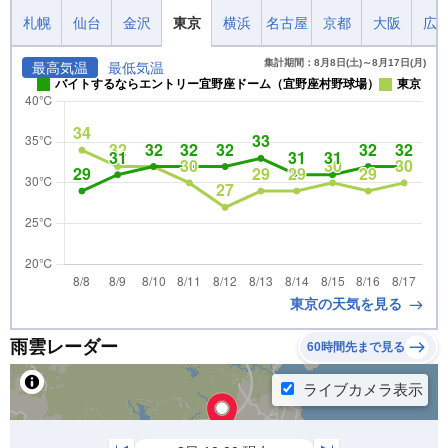
札幌
仙台
金沢
東京
横浜
名古屋
京都
大阪
広
集計期間：8月8日(土)～8月17日(月)
最高気温
最低気温
バイトするならエントリー宜野座ドーム（宜野座村野球場）
東京
東京の天気を見る
雨雲レーダー
60時間先まで見る