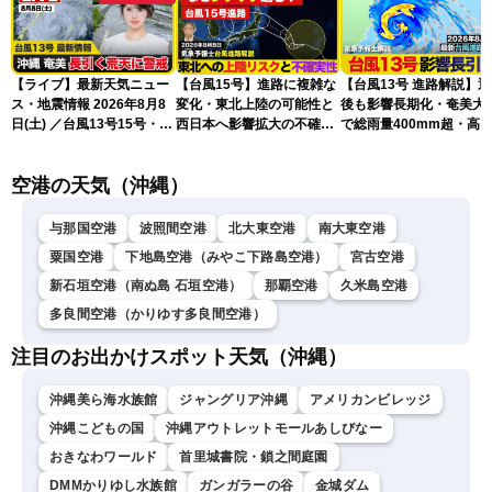
【ライブ】最新天気ニュー
【台風15号】進路に複雑な
【台風13号 進路解説】
ス・地震情報 2026年8月8
変化・東北上陸の可能性と
後も影響長期化・奄美大
日(土) ／台風13号15号・ゲ
西日本へ影響拡大の不確実
で総雨量400mm超・高
リラ雷雨最新見解・令和8
性
に要警戒（2026.08.08
年熊本地震情報〈ウェザー
16:00）
空港の天気（沖縄）
ニュースLiVEイブニング・
小川千奈／芳野達郎〉
与那国空港
波照間空港
北大東空港
南大東空港
粟国空港
下地島空港（みやこ下路島空港）
宮古空港
新石垣空港（南ぬ島 石垣空港）
那覇空港
久米島空港
多良間空港（かりゆす多良間空港）
注目のお出かけスポット天気（沖縄）
沖縄美ら海水族館
ジャングリア沖縄
アメリカンビレッジ
沖縄こどもの国
沖縄アウトレットモールあしびなー
おきなわワールド
首里城書院・鎖之間庭園
DMMかりゆし水族館
ガンガラーの谷
金城ダム