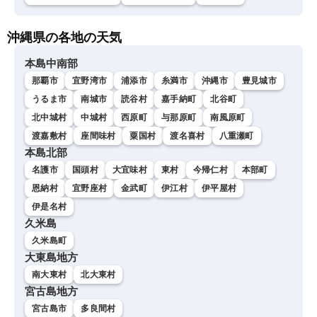
沖縄県の各地の天気
本島中南部
那覇市
宜野湾市
浦添市
糸満市
沖縄市
豊見城市
うるま市
南城市
読谷村
嘉手納町
北谷町
北中城村
中城村
西原町
与那原町
南風原町
渡嘉敷村
座間味村
粟国村
渡名喜村
八重瀬町
本島北部
名護市
国頭村
大宜味村
東村
今帰仁村
本部町
恩納村
宜野座村
金武町
伊江村
伊平屋村
伊是名村
久米島
久米島町
大東島地方
南大東村
北大東村
宮古島地方
宮古島市
多良間村