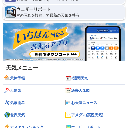
ウェザーリポート
空の写真を投稿して最新の天気を共有
天気メニュー
天気予報
2週間天気
天気図
過去天気図
気象衛星
お天気ニュース
世界天気
アメダス(実況天気)
アメダスランキング
ウェザーリポート