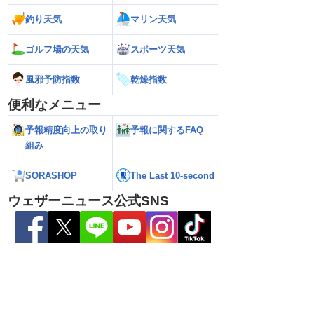
雷雨の心配も
100mmの猛烈な雨／気象防災速報・記
強い」勢力に再発
釣り天気
マリン天気
録的短時間大雨
（7日18時最新情報
ゴルフ場の天気
スポーツ天気
風邪予防指数
乾燥指数
便利なメニュー
予報精度向上の取り
予報に関するFAQ
組み
SORASHOP
The Last 10-second
ウェザーニュース公式SNS