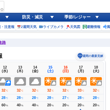
防災・減災
季節/レジャー
報・注意報
2週間天気
ライブカメラ
天気図
避難情報
進路
報
週間の最新見解
12
13
14
15
16
17
18
(水)
(木)
(金)
(土)
(日)
(月)
(火)
32
32
32
32
32
33
32
3
℃
℃
℃
℃
℃
℃
℃
28
28
28
28
27
28
28
2
℃
℃
℃
℃
℃
℃
℃
60
40
40
20
20
20
20
2
%
%
%
%
%
%
%