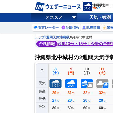
沖縄県北中城村
29
/
27
オススメ
天気・観測
雨雲レーダー
台風情報
地震情報
警
トップ
2週間天気
沖縄県
沖縄県北中城村
台風情報
台風13号・15号｜今後の予想
沖縄県北中城村の2週間天気予
5
6
7
8
9
10
11
日
(水)
(木)
(金)
(土)
(日)
(月)
(火)
天気
最高
32
31
28
29
31
32
32
℃
℃
℃
℃
℃
℃
℃
最低
28
26
26
27
28
28
28
℃
℃
℃
℃
℃
℃
℃
降水
0
10
63
80
60
60
60
ミリ
ミリ
ミリ
%
%
%
%