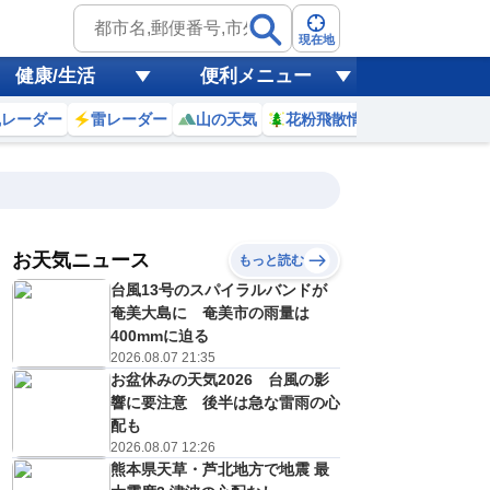
現在地
健康/生活
便利メニュー
風レーダー
雷レーダー
山の天気
花粉飛散情報
世界天気
お天気ニュース
もっと読む
19
20
21
22
台風13号のスパイラルバンドが
(水)
(木)
(金)
(土)
予報の
奄美大島に 奄美市の雨量は
E
E
E
E
信頼度
高
400mmに迫る
A
2026.08.07 21:35
B
お盆休みの天気2026 台風の影
C
2
32
32
33
D
響に要注意 後半は急な雷雨の心
℃
℃
℃
℃
E
配も
8
28
28
28
低
℃
℃
℃
℃
2026.08.07 12:26
？
0
20
40
20
熊本県天草・芦北地方で地震 最
%
%
%
%