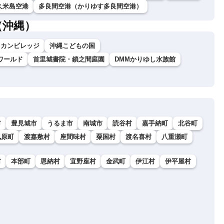
久米島空港
多良間空港（かりゆす多良間空港）
（沖縄）
リカンビレッジ
沖縄こどもの国
ワールド
首里城書院・鎖之間庭園
DMMかりゆし水族館
市
豊見城市
うるま市
南城市
読谷村
嘉手納町
北谷町
風原町
渡嘉敷村
座間味村
粟国村
渡名喜村
八重瀬町
村
本部町
恩納村
宜野座村
金武町
伊江村
伊平屋村