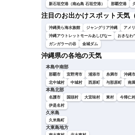
新石垣空港（南ぬ島 石垣空港）
那覇空港
注目のお出かけスポット天気
沖縄美ら海水族館
ジャングリア沖縄
アメ
沖縄アウトレットモールあしびなー
おきなわ
ガンガラーの谷
金城ダム
沖縄県の各地の天気
本島中南部
那覇市
宜野湾市
浦添市
糸満市
沖縄
北中城村
中城村
西原町
与那原町
南
本島北部
名護市
国頭村
大宜味村
東村
今帰仁
伊是名村
久米島
久米島町
大東島地方
南大東村
北大東村