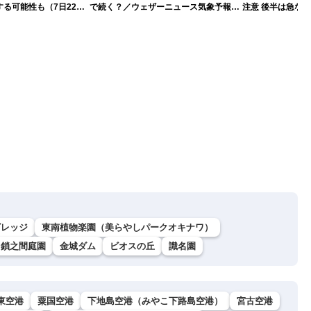
る可能性も（7日22時
で続く？／ウェザーニュース気象予報士
注意 後半は急な
解説（7日22時情報）
ビレッジ
東南植物楽園（美らやしパークオキナワ）
・鎖之間庭園
金城ダム
ビオスの丘
識名園
東空港
粟国空港
下地島空港（みやこ下路島空港）
宮古空港