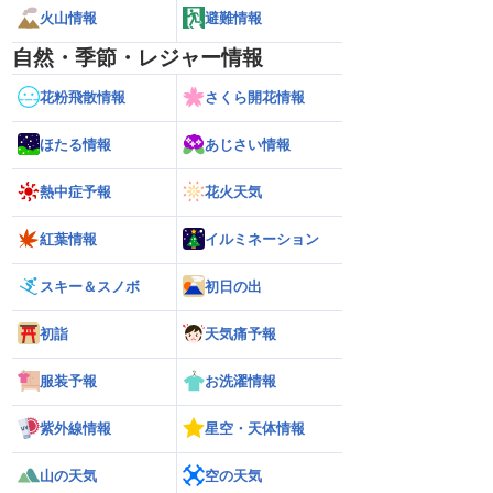
火山情報
避難情報
自然・季節・レジャー情報
花粉飛散情報
さくら開花情報
ほたる情報
あじさい情報
熱中症予報
花火天気
紅葉情報
イルミネーション
スキー＆スノボ
初日の出
初詣
天気痛予報
服装予報
お洗濯情報
紫外線情報
星空・天体情報
山の天気
空の天気
026】台風の影響に要
【ゲリラ雷雨】長野県で1時間に約
【台風13号 202