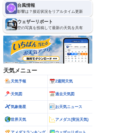
台風情報
影響は？接近状況をリアルタイム更新
ウェザーリポート
空の写真を投稿して最新の天気を共有
天気メニュー
天気予報
2週間天気
天気図
過去天気図
気象衛星
お天気ニュース
世界天気
アメダス(実況天気)
アメダスランキング
ウェザーリポート