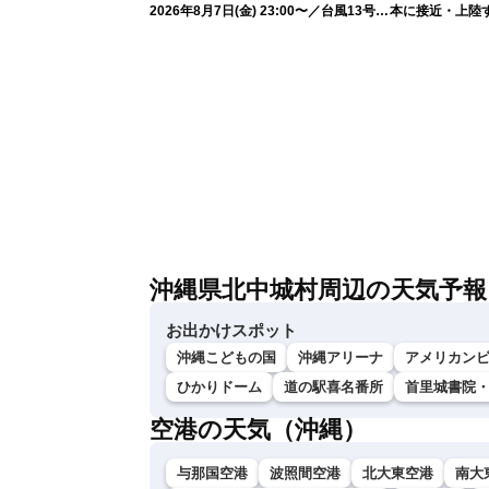
2026年8月7日(金) 23:00〜／台風13号の
本に接近・上陸す
影響長引く 〈ウェザーニュースLiVE・
情報）
川畑玲〉
沖縄県北中城村周辺の天気予報
お出かけスポット
沖縄こどもの国
沖縄アリーナ
アメリカン
ひかりドーム
道の駅喜名番所
首里城書院
空港の天気（沖縄）
与那国空港
波照間空港
北大東空港
南大