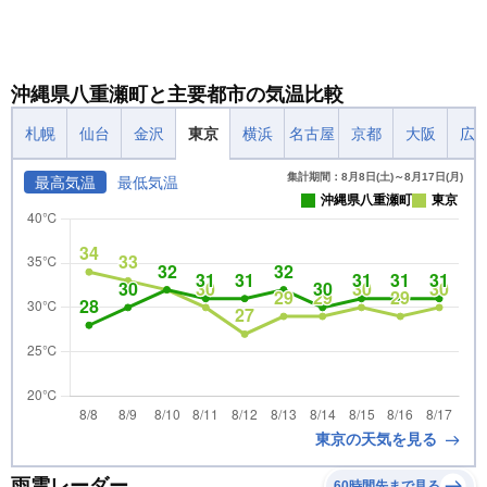
沖縄県八重瀬町と主要都市の気温比較
札幌
仙台
金沢
東京
横浜
名古屋
京都
大阪
広
集計期間：8月8日(土)～8月17日(月)
最高気温
最低気温
沖縄県八重瀬町
東京
東京の天気を見る
雨雲レーダー
60時間先まで見る