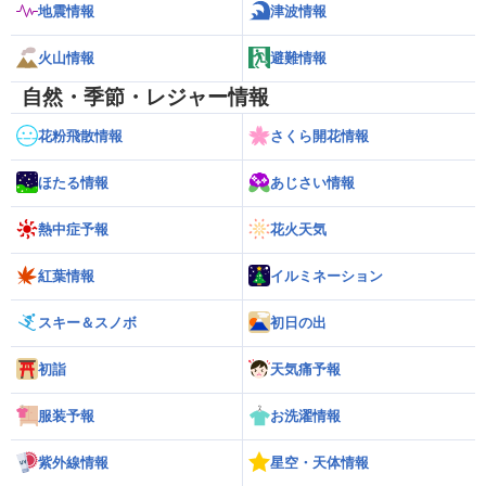
地震情報
津波情報
火山情報
避難情報
自然・季節・レジャー情報
花粉飛散情報
さくら開花情報
ほたる情報
あじさい情報
熱中症予報
花火天気
紅葉情報
イルミネーション
スキー＆スノボ
初日の出
初詣
天気痛予報
服装予報
お洗濯情報
紫外線情報
星空・天体情報