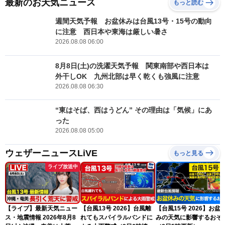
最新のお天気ニュース
もっと読む
週間天気予報 お盆休みは台風13号・15号の動向
に注意 西日本や東海は厳しい暑さ
2026.08.08 06:00
8月8日(土)の洗濯天気予報 関東南部や西日本は
外干しOK 九州北部は早く乾くも強風に注意
2026.08.08 06:30
“東はそば、西はうどん” その理由は「気候」にあ
った
2026.08.08 05:00
ウェザーニュースLiVE
もっと見る
ライブ放送中
【ライブ】最新天気ニュー
【台風13号 2026】台風離
【台風15号 2026】お盆
ス・地震情報 2026年8月8
れてもスパイラルバンドに
みの天気に影響するおそ