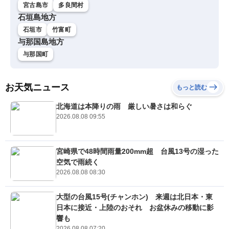
宮古島市
多良間村
石垣島地方
石垣市
竹富町
与那国島地方
与那国町
お天気ニュース
もっと読む
北海道は本降りの雨 厳しい暑さは和らぐ
2026.08.08 09:55
宮崎県で48時間雨量200mm超 台風13号の湿った
空気で雨続く
2026.08.08 08:30
大型の台風15号(チャンホン) 来週は北日本・東
日本に接近・上陸のおそれ お盆休みの移動に影
響も
2026.08.08 07:20