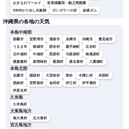
おきなわワールド
首里城書院・鎖之間庭園
DMMかりゆし水族館
ガンガラーの谷
金城ダム
沖縄県の各地の天気
本島中南部
那覇市
宜野湾市
浦添市
糸満市
沖縄市
豊見城市
うるま市
南城市
読谷村
嘉手納町
北谷町
北中城村
中城村
西原町
与那原町
南風原町
渡嘉敷村
座間味村
粟国村
渡名喜村
八重瀬町
本島北部
名護市
国頭村
大宜味村
東村
今帰仁村
本部町
恩納村
宜野座村
金武町
伊江村
伊平屋村
伊是名村
久米島
久米島町
大東島地方
南大東村
北大東村
宮古島地方