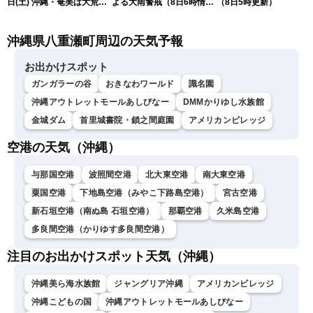
日(土) 沖縄・奄美は大荒れ
よる大雨警戒（8日6時情
（8日5時更新）
の天気が続く／令和8年熊
報）
本地震情報〈ウェザーニュ
沖縄県八重瀬町周辺の天気予報
ースLiVEサンシャイン・魚
住茉由／山口剛央〉
お出かけスポット
ガンガラーの谷
おきなわワールド
識名園
沖縄アウトレットモールあしびなー
DMMかりゆし水族館
金城ダム
首里城書院・鎖之間庭園
アメリカンビレッジ
空港の天気（沖縄）
与那国空港
波照間空港
北大東空港
南大東空港
粟国空港
下地島空港（みやこ下路島空港）
宮古空港
新石垣空港（南ぬ島 石垣空港）
那覇空港
久米島空港
多良間空港（かりゆす多良間空港）
注目のお出かけスポット天気（沖縄）
沖縄美ら海水族館
ジャングリア沖縄
アメリカンビレッジ
沖縄こどもの国
沖縄アウトレットモールあしびなー