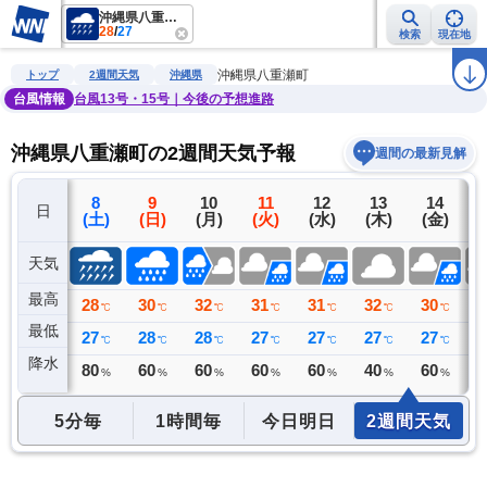
沖縄県八重瀬町
28
/
27
検索
現在地
雨雲レーダー
台風情報
地震情報
警報・注意報
2週間天気
ラ
沖縄県八重瀬町
トップ
2週間天気
沖縄県
台風情報
台風13号・15号｜今後の予想進路
沖縄県八重瀬町の2週間天気予報
週間の最新見解
7
8
9
10
11
12
13
14
日
(金)
(土)
(日)
(月)
(火)
(水)
(木)
(金)
(
天気
最高
28
28
30
32
31
31
32
30
3
℃
℃
℃
℃
℃
℃
℃
℃
最低
26
27
28
28
27
27
27
27
2
℃
℃
℃
℃
℃
℃
℃
℃
降水
48
80
60
60
60
60
40
60
6
ミリ
%
%
%
%
%
%
%
5分毎
1時間毎
今日明日
2週間天気