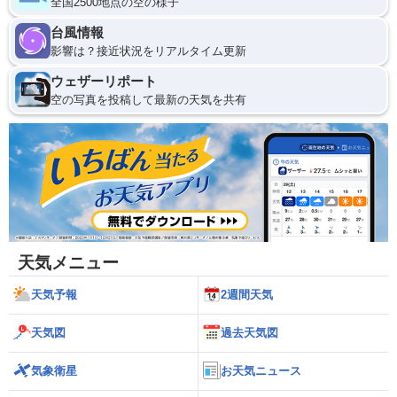
全国2500地点の空の様子
台風情報
影響は？接近状況をリアルタイム更新
ウェザーリポート
空の写真を投稿して最新の天気を共有
天気メニュー
天気予報
2週間天気
天気図
過去天気図
気象衛星
お天気ニュース