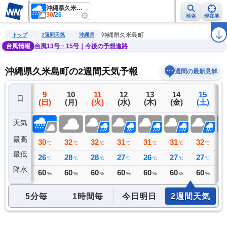
沖縄県久米島町
30
/
26
検索
現在地
雨雲レーダー
台風情報
地震情報
警報・注意報
2週間天気
ラ
沖縄県久米島町
トップ
2週間天気
沖縄県
台風情報
台風13号・15号｜今後の予想進路
沖縄県久米島町の2週間天気予報
週間の最新見解
8
9
10
11
12
13
14
15
日
(土)
(日)
(月)
(火)
(水)
(木)
(金)
(土)
(
天気
最高
28
30
32
32
31
31
31
32
3
℃
℃
℃
℃
℃
℃
℃
℃
最低
26
26
28
28
27
26
27
27
2
℃
℃
℃
℃
℃
℃
℃
℃
降水
96
60
60
60
60
60
60
60
4
リ
ミリ
%
%
%
%
%
%
%
5分毎
1時間毎
今日明日
2週間天気