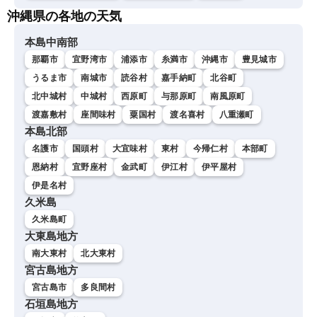
沖縄県の各地の天気
本島中南部
那覇市
宜野湾市
浦添市
糸満市
沖縄市
豊見城市
うるま市
南城市
読谷村
嘉手納町
北谷町
北中城村
中城村
西原町
与那原町
南風原町
渡嘉敷村
座間味村
粟国村
渡名喜村
八重瀬町
本島北部
名護市
国頭村
大宜味村
東村
今帰仁村
本部町
恩納村
宜野座村
金武町
伊江村
伊平屋村
伊是名村
久米島
久米島町
大東島地方
南大東村
北大東村
宮古島地方
宮古島市
多良間村
石垣島地方