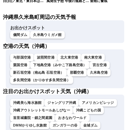
日(日)／東北・東日本は急
風発生予想 今後の進路と日
雷雨に警戒
な雷雨に注意〈ウェザーニ
本への影響は？(9日 12時更
ュースLiVEコーヒータイ
新)
沖縄県久米島町周辺の天気予報
ム・青原桃香／山口剛央〉
お出かけスポット
儀間ダム
久米島ウミガメ館
空港の天気（沖縄）
与那国空港
波照間空港
北大東空港
南大東空港
粟国空港
下地島空港（みやこ下路島空港）
宮古空港
新石垣空港（南ぬ島 石垣空港）
那覇空港
久米島空港
多良間空港（かりゆす多良間空港）
注目のお出かけスポット天気（沖縄）
沖縄美ら海水族館
ジャングリア沖縄
アメリカンビレッジ
沖縄アウトレットモールあしびなー
沖縄こどもの国
首里城書院・鎖之間庭園
おきなわワールド
DMMかりゆし水族館
ガンガラーの谷
金城ダム