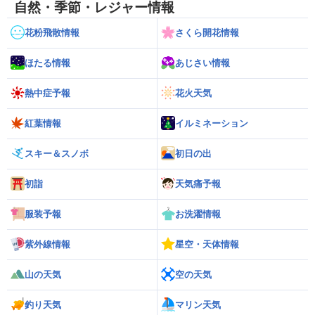
自然・季節・レジャー情報
花粉飛散情報
さくら開花情報
ほたる情報
あじさい情報
熱中症予報
花火天気
紅葉情報
イルミネーション
スキー＆スノボ
初日の出
初詣
天気痛予報
服装予報
お洗濯情報
紫外線情報
星空・天体情報
山の天気
空の天気
釣り天気
マリン天気