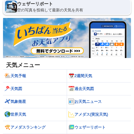
ウェザーリポート
空の写真を投稿して最新の天気を共有
天気メニュー
天気予報
2週間天気
天気図
過去天気図
気象衛星
お天気ニュース
世界天気
アメダス(実況天気)
アメダスランキング
ウェザーリポート