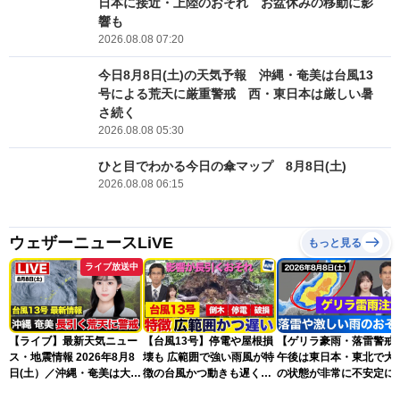
日本に接近・上陸のおそれ お盆休みの移動に影
響も
2026.08.08 07:20
今日8月8日(土)の天気予報 沖縄・奄美は台風13
号による荒天に厳重警戒 西・東日本は厳しい暑
さ続く
2026.08.08 05:30
ひと目でわかる今日の傘マップ 8月8日(土)
2026.08.08 06:15
ウェザーニュースLiVE
もっと見る
ライブ放送中
【ライブ】最新天気ニュー
【台風13号】停電や屋根損
【ゲリラ豪雨・落雷警戒
ス・地震情報 2026年8月8
壊も 広範囲で強い雨風が特
午後は東日本・東北で大
日(土）／沖縄・奄美は大荒
徴の台風かつ動きも遅く影
の状態が非常に不安定に
れの天気が続く／令和8年
響が長引くおそれ
2026.08.08