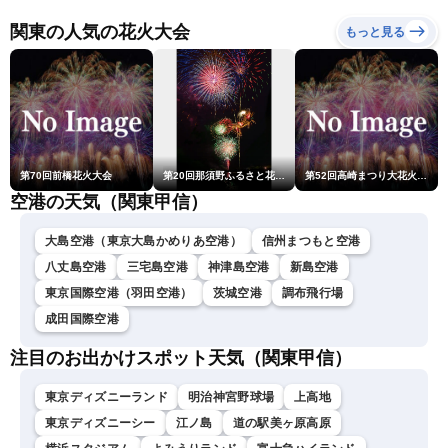
熊本地震情報〈ウェザーニ
ュースLiVEコーヒータイ
関東の人気の花火大会
もっと見る
ム・青原桃香／山口剛央〉
第70回前橋花火大会
第20回那須野ふるさと花火大会
第52回高崎まつり大花火大会
空港の天気（関東甲信）
大島空港（東京大島かめりあ空港）
信州まつもと空港
八丈島空港
三宅島空港
神津島空港
新島空港
東京国際空港（羽田空港）
茨城空港
調布飛行場
成田国際空港
注目のお出かけスポット天気（関東甲信）
東京ディズニーランド
明治神宮野球場
上高地
東京ディズニーシー
江ノ島
道の駅美ヶ原高原