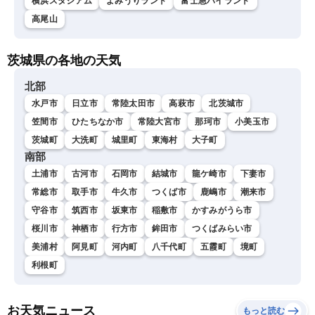
横浜スタジアム
よみうりランド
富士急ハイランド
高尾山
茨城県の各地の天気
北部
水戸市
日立市
常陸太田市
高萩市
北茨城市
笠間市
ひたちなか市
常陸大宮市
那珂市
小美玉市
茨城町
大洗町
城里町
東海村
大子町
南部
土浦市
古河市
石岡市
結城市
龍ケ崎市
下妻市
常総市
取手市
牛久市
つくば市
鹿嶋市
潮来市
守谷市
筑西市
坂東市
稲敷市
かすみがうら市
桜川市
神栖市
行方市
鉾田市
つくばみらい市
美浦村
阿見町
河内町
八千代町
五霞町
境町
利根町
お天気ニュース
もっと読む