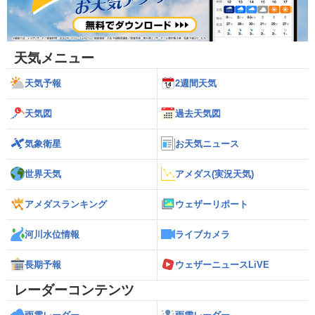
天気メニュー
天気予報
2週間天気
天気図
過去天気図
気象衛星
お天気ニュース
世界天気
アメダス(実況天気)
アメダスランキング
ウェザーリポート
河川水位情報
ライブカメラ
長期予報
ウェザーニュースLiVE
レーダーコンテンツ