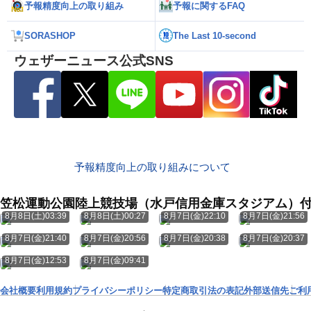
予報精度向上の取り組み
予報に関するFAQ
SORASHOP
The Last 10-second
ウェザーニュース公式SNS
予報精度向上の取り組みについて
笠松運動公園陸上競技場（水戸信用金庫スタジアム）
8月8日(土)03:39
8月8日(土)00:27
8月7日(金)22:10
8月7日(金)21:56
8月7日(金)21:40
8月7日(金)20:56
8月7日(金)20:38
8月7日(金)20:37
8月7日(金)12:53
8月7日(金)09:41
会社概要
利用規約
プライバシーポリシー
特定商取引法の表記
外部送信先
ご利