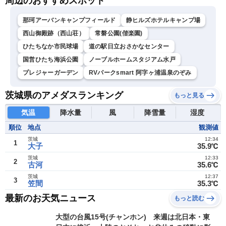
周辺のおすすめスポット
那珂アーバンキャンプフィールド
静ヒルズホテルキャンプ場
西山御殿跡（西山荘）
常磐公園(偕楽園)
ひたちなか市民球場
道の駅日立おさかなセンター
国営ひたち海浜公園
ノーブルホームスタジアム水戸
プレジャーガーデン
RVパークsmart 阿字ヶ浦温泉のぞみ
茨城県のアメダスランキング
もっと見る
気温
降水量
風
降雪量
湿度
順位
地点
観測値
茨城
12:34
1
大子
35.9℃
茨城
12:33
2
古河
35.6℃
茨城
12:37
3
笠間
35.3℃
最新のお天気ニュース
もっと読む
大型の台風15号(チャンホン) 来週は北日本・東