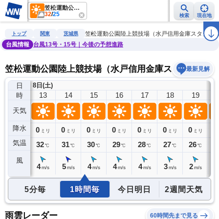
笠松運動公園陸上競技場（水戸信用金庫スタジアム）
32
/
25
検索
現在地
雨雲レーダー
台風情報
地震情報
警報・注意報
2週間天気
ラ
笠松運動公園陸上競技場（水戸信用金庫スタジア
トップ
関東
茨城県
台風情報
台風13号・15号｜今後の予想進路
笠松運動公園陸上競技場（水戸信用金庫スタジアム）
最新見解
日
8日(土)
12
13
14
15
16
17
18
19
時
天気
降水
0
0
0
0
0
0
0
0
0
ミリ
ミリ
ミリ
ミリ
ミリ
ミリ
ミリ
ミリ
気温
32
32
31
30
29
28
27
26
2
℃
℃
℃
℃
℃
℃
℃
℃
風
4
4
5
4
4
4
3
2
1
m/s
m/s
m/s
m/s
m/s
m/s
m/s
m/s
5分毎
1時間毎
今日明日
2週間天気
雨雲レーダー
60時間先まで見る