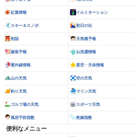
紅葉情報
イルミネーション
スキー＆スノボ
初日の出
初詣
天気痛予報
服装予報
お洗濯情報
紫外線情報
星空・天体情報
山の天気
空の天気
釣り天気
マリン天気
ゴルフ場の天気
スポーツ天気
風邪予防指数
乾燥指数
便利なメニュー