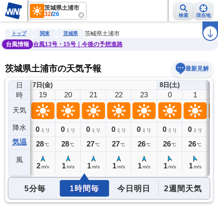
茨城県土浦市
32
/
26
検索
現在地
雨雲レーダー
台風情報
地震情報
警報・注意報
2週間天気
ラ
茨城県土浦市
トップ
関東
茨城県
台風情報
台風13号・15号｜今後の予想進路
茨城県土浦市の天気予報
最新見解
日
7日(金)
8日(土)
18
19
20
21
22
23
0
1
時
天気
降水
0
0
0
0
0
0
0
0
0
ミリ
ミリ
ミリ
ミリ
ミリ
ミリ
ミリ
ミリ
気温
29
28
28
27
27
26
26
26
2
℃
℃
℃
℃
℃
℃
℃
℃
風
2
2
1
1
1
1
1
1
0
m/s
m/s
m/s
m/s
m/s
m/s
m/s
m/s
5分毎
1時間毎
今日明日
2週間天気