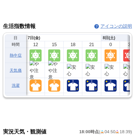
生活指数情報
アイコンの説明
日
7日(金)
8日(土)
12
15
18
21
0
3
時間
熱中症
天気痛
洗濯
実況天気・観測値
18:00時点
(
04:50
18:39
)