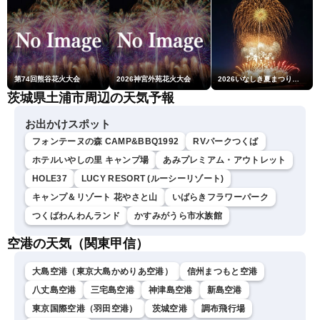
第74回熊谷花火大会
2026神宮外苑花火大会
2026いなしき夏まつり花火大会
茨城県土浦市周辺の天気予報
お出かけスポット
フォンテーヌの森 CAMP&BBQ1992
RVパークつくば
ホテルいやしの里 キャンプ場
あみプレミアム・アウトレット
HOLE37
LUCY RESORT (ルーシーリゾート)
キャンプ＆リゾート 花やさと山
いばらきフラワーパーク
つくばわんわんランド
かすみがうら市水族館
空港の天気（関東甲信）
大島空港（東京大島かめりあ空港）
信州まつもと空港
八丈島空港
三宅島空港
神津島空港
新島空港
東京国際空港（羽田空港）
茨城空港
調布飛行場