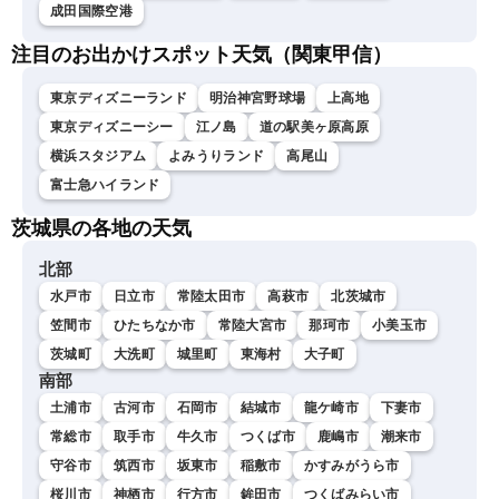
成田国際空港
注目のお出かけスポット天気（関東甲信）
東京ディズニーランド
明治神宮野球場
上高地
東京ディズニーシー
江ノ島
道の駅美ヶ原高原
横浜スタジアム
よみうりランド
高尾山
富士急ハイランド
茨城県の各地の天気
北部
水戸市
日立市
常陸太田市
高萩市
北茨城市
笠間市
ひたちなか市
常陸大宮市
那珂市
小美玉市
茨城町
大洗町
城里町
東海村
大子町
南部
土浦市
古河市
石岡市
結城市
龍ケ崎市
下妻市
常総市
取手市
牛久市
つくば市
鹿嶋市
潮来市
守谷市
筑西市
坂東市
稲敷市
かすみがうら市
桜川市
神栖市
行方市
鉾田市
つくばみらい市