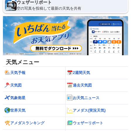
ウェザーリポート
空の写真を投稿して最新の天気を共有
天気メニュー
天気予報
2週間天気
天気図
過去天気図
気象衛星
お天気ニュース
世界天気
アメダス(実況天気)
アメダスランキング
ウェザーリポート