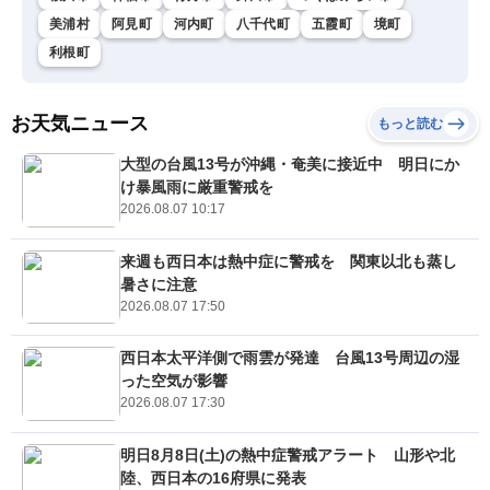
美浦村
阿見町
河内町
八千代町
五霞町
境町
利根町
お天気ニュース
もっと読む
大型の台風13号が沖縄・奄美に接近中 明日にか
け暴風雨に厳重警戒を
2026.08.07 10:17
来週も西日本は熱中症に警戒を 関東以北も蒸し
暑さに注意
2026.08.07 17:50
西日本太平洋側で雨雲が発達 台風13号周辺の湿
った空気が影響
2026.08.07 17:30
明日8月8日(土)の熱中症警戒アラート 山形や北
陸、西日本の16府県に発表