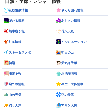
自然・季節・レジャー情報
花粉飛散情報
さくら開花情報
ほたる情報
あじさい情報
熱中症予報
花火天気
紅葉情報
イルミネーション
スキー＆スノボ
初日の出
初詣
天気痛予報
服装予報
お洗濯情報
紫外線情報
星空・天体情報
山の天気
空の天気
釣り天気
マリン天気