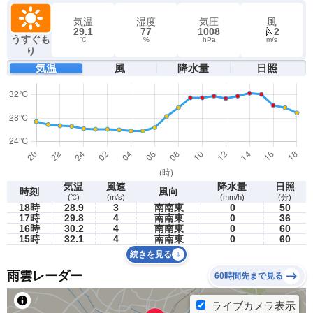
気温
湿度
気圧
風
29.1
77
1008
2
うすぐも
℃
%
hPa
m/s
り
気温
風
降水量
日照
気温
風速
降水量
日照
時刻
風向
(℃)
(m/s)
(mm/h)
(分)
18時
28.9
3
南南東
0
50
17時
29.8
4
南南東
0
36
16時
30.2
4
南南東
0
60
15時
32.1
4
南南東
0
60
続きを見る
雨雲レーダー
60時間先まで見る