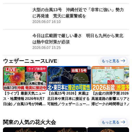
大型の台風13号 沖縄付近で「非常に強い」勢力
に再発達 荒天に厳重警戒を
2026.08.07 16:10
今日は広範囲で厳しい暑さ 明日も九州から東北
は熱中症対策が必須
2026.08.07 15:25
ウェザーニュースLiVE
もっと見る
ライブ放送中
【ライブ】最新天気ニュー
【台風15号 2026】来週は
【お盆の渋滞予測 2026
ス・地震情報 2026年8月7
北日本や東日本に接近する
高速道路の影響エリアと
日(金) ／台風13号が沖縄・
可能性／ウェザーニュース
滞ピークの時間帯は？／
奄美に最接近へ 令和8年
気象予報士解説（7日16時
NEXCO中日本情報
熊本地震情報〈ウェザーニ
更新）
ュースLiVEイブニング・小
関東の人気の花火大会
もっと見る
川千奈／内藤邦裕〉