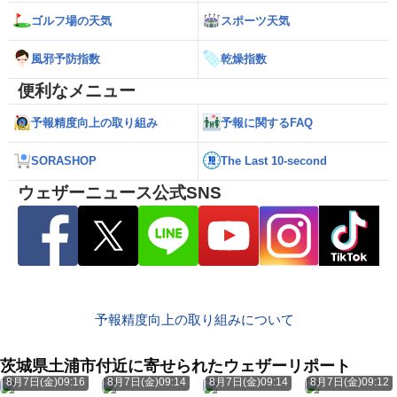
ゴルフ場の天気
スポーツ天気
風邪予防指数
乾燥指数
便利なメニュー
予報精度向上の取り組み
予報に関するFAQ
SORASHOP
The Last 10-second
ウェザーニュース公式SNS
予報精度向上の取り組みについて
茨城県土浦市付近に寄せられたウェザーリポート
8月7日(金)09:16
8月7日(金)09:14
8月7日(金)09:14
8月7日(金)09:12