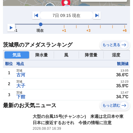
茨城県のアメダスランキング
もっと見る
気温
降水量
風
降雪量
湿度
順位
地点
観測値
茨城
13:05
1
古河
36.6℃
茨城
12:23
2
大子
35.9℃
茨城
12:47
3
下館
34.7℃
最新のお天気ニュース
もっと読む
大型の台風15号(チャンホン) 来週は北日本や東
日本に接近するおそれ 今後の情報に注意
2026.08.07 16:39