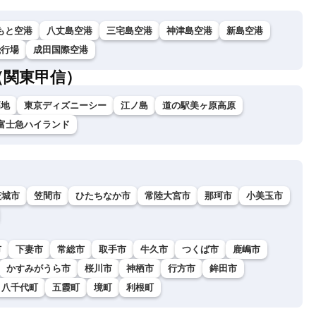
もと空港
八丈島空港
三宅島空港
神津島空港
新島空港
飛行場
成田国際空港
（関東甲信）
高地
東京ディズニーシー
江ノ島
道の駅美ヶ原高原
富士急ハイランド
茨城市
笠間市
ひたちなか市
常陸大宮市
那珂市
小美玉市
市
下妻市
常総市
取手市
牛久市
つくば市
鹿嶋市
かすみがうら市
桜川市
神栖市
行方市
鉾田市
八千代町
五霞町
境町
利根町