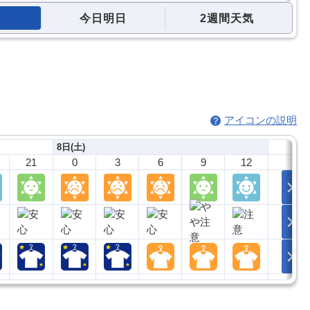
今日明日
2週間天気
アイコンの説明
8日(土)
21
0
3
6
9
12