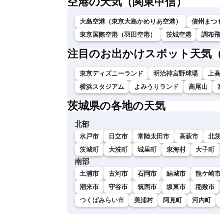
空港の天気（関東甲信）
大島空港（東京大島かめりあ空港）
信州まつ
東京国際空港（羽田空港）
茨城空港
調布
注目のお出かけスポット天気
東京ディズニーランド
明治神宮野球場
上
横浜スタジアム
よみうりランド
高尾山
茨城県の各地の天気
北部
水戸市
日立市
常陸太田市
高萩市
北
茨城町
大洗町
城里町
東海村
大子町
南部
土浦市
古河市
石岡市
結城市
龍ケ崎
潮来市
守谷市
筑西市
坂東市
稲敷市
つくばみらい市
美浦村
阿見町
河内町