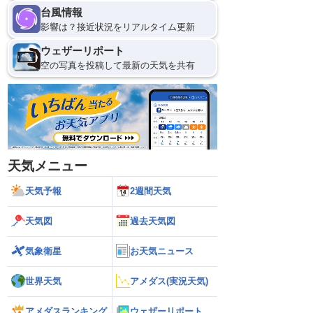
台風情報
影響は？接近状況をリアルタイム更新
ウェザーリポート
空の写真を投稿して最新の天気を共有
天気メニュー
天気予報
2週間天気
天気図
過去天気図
気象衛星
お天気ニュース
世界天気
アメダス(実況天気)
アメダスランキング
ウェザーリポート