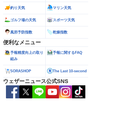
釣り天気
マリン天気
ゴルフ場の天気
スポーツ天気
風邪予防指数
乾燥指数
便利なメニュー
予報精度向上の取り
予報に関するFAQ
26年】台風の目に入る直
【台風13号 2026】大型で強い台風13号
【台風13号 202
組み
瞬間風速42.2m/s観
が沖縄・奄美に最接近 暴風や大雨警戒
県への影響は？（7
烈な暴風になるおそれ
（7日10時現在）
SORASHOP
The Last 10-second
ウェザーニュース公式SNS