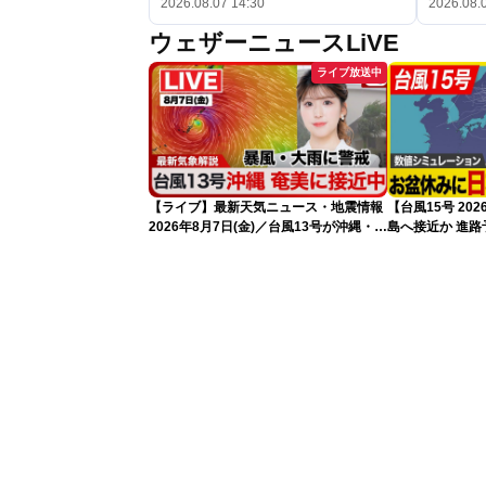
2026.08.07 14:30
2026.08.
ウェザーニュースLiVE
ライブ放送中
【ライブ】最新天気ニュース・地震情報
【台風15号 2
2026年8月7日(金)／台風13号が沖縄・奄
島へ接近か 進
美に最接近へ 令和8年熊本地震情報
（7日13時更新
〈ウェザーニュースLiVEアフタヌーン・
小林李衣奈／内藤邦裕〉