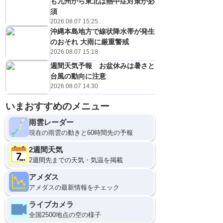
も九州から東北は熱中症対策が必
須
2026.08.07 15:25
沖縄本島地方で線状降水帯が発生
のおそれ 大雨に厳重警戒
2026.08.07 15:18
週間天気予報 お盆休みは暑さと
台風の動向に注意
2026.08.07 14:30
いまおすすめのメニュー
雨雲レーダー
現在の雨雲の動きと60時間先の予報
2週間天気
2週間先までの天気・気温を掲載
アメダス
アメダスの最新情報をチェック
ライブカメラ
全国2500地点の空の様子