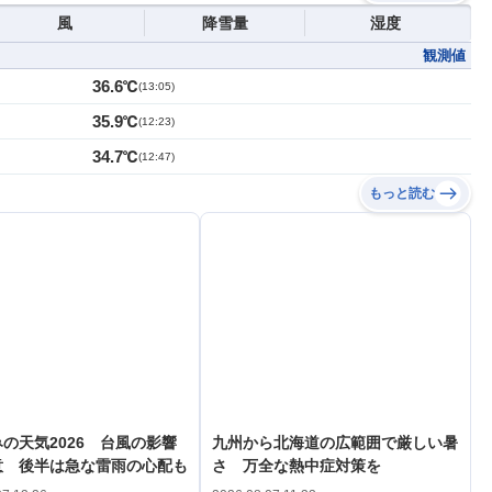
風
降雪量
湿度
観測値
36.6℃
(
13:05
)
35.9℃
(
12:23
)
34.7℃
(
12:47
)
もっと読む
の天気2026 台風の影響
九州から北海道の広範囲で厳しい暑
意 後半は急な雷雨の心配も
さ 万全な熱中症対策を