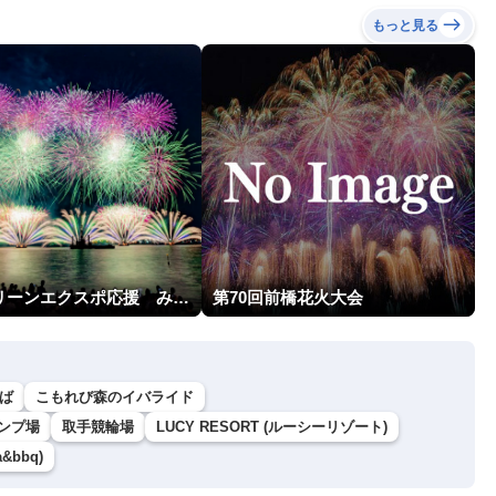
もっと見る
横浜グリーンエクスポ応援 みなとみらいフェスティバル「スカイシンフォニーinヨコハマ presented byコロワイド」
第70回前橋花火大会
ば
こもれび森のイバライド
ンプ場
取手競輪場
LUCY RESORT (ルーシーリゾート)
&bbq)