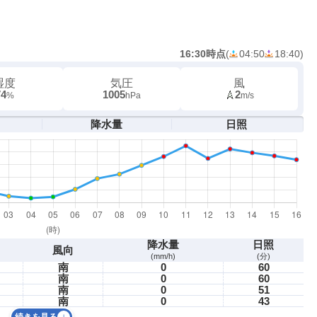
16:30時点
(
04:50
18:40
)
湿度
気圧
風
74
1005
2
%
hPa
m/s
降水量
日照
降水量
日照
風向
(mm/h)
(分)
南
0
60
南
0
60
南
0
51
南
0
43