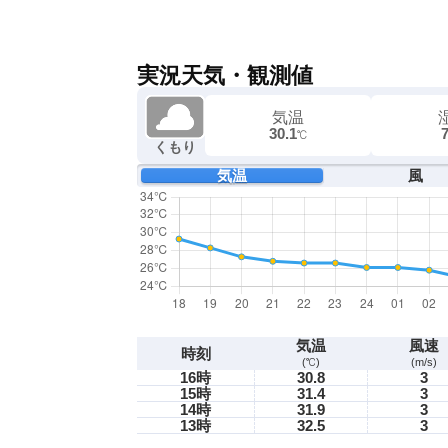
実況天気・観測値
気温
30.1
℃
くもり
気温
風
気温
風速
時刻
(℃)
(m/s)
16時
30.8
3
15時
31.4
3
14時
31.9
3
13時
32.5
3