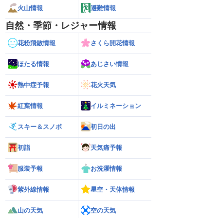
火山情報
避難情報
自然・季節・レジャー情報
花粉飛散情報
さくら開花情報
ほたる情報
あじさい情報
熱中症予報
花火天気
紅葉情報
イルミネーション
スキー＆スノボ
初日の出
初詣
天気痛予報
服装予報
お洗濯情報
紫外線情報
星空・天体情報
山の天気
空の天気