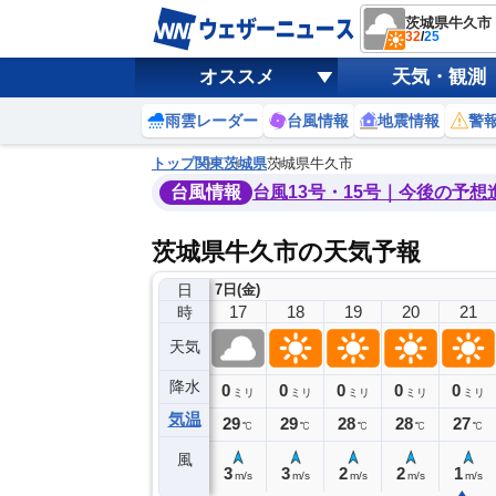
茨城県牛久市
32
/
25
オススメ
天気・観測
雨雲レーダー
台風情報
地震情報
警
トップ
関東
茨城県
茨城県牛久市
台風情報
台風13号・15号｜今後の予想
茨城県牛久市の天気予報
日
7日(金)
13
14
15
16
17
18
19
20
21
時
天気
降水
0
0
0
0
0
0
0
0
ミリ
ミリ
ミリ
ミリ
ミリ
ミリ
ミリ
ミリ
ミリ
気温
31
31
31
30
29
29
28
28
27
℃
℃
℃
℃
℃
℃
℃
℃
℃
風
3
3
2
4
3
3
2
2
1
m/s
m/s
m/s
m/s
m/s
m/s
m/s
m/s
m/s