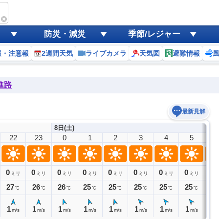
防災・減災
季節/レジャー
報・注意報
2週間天気
ライブカメラ
天気図
避難情報
進路
最新見解
8日(土)
22
23
0
1
2
3
4
5
6
0
0
0
0
0
0
0
0
0
ミリ
ミリ
ミリ
ミリ
ミリ
ミリ
ミリ
ミリ
27
26
26
25
25
25
25
25
25
℃
℃
℃
℃
℃
℃
℃
℃
1
1
1
1
1
1
1
1
1
m/s
m/s
m/s
m/s
m/s
m/s
m/s
m/s
m