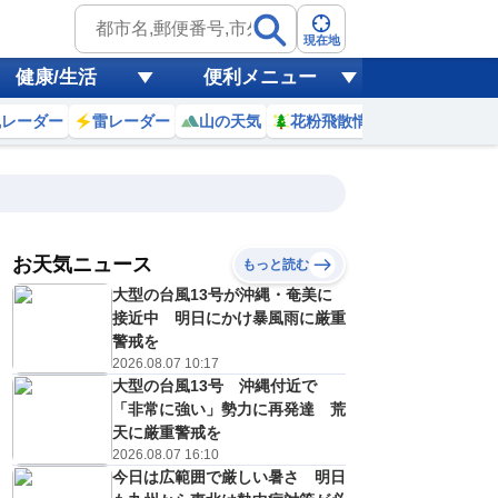
現在地
健康/生活
便利メニュー
風レーダー
雷レーダー
山の天気
花粉飛散情報
世界天気
お天気ニュース
もっと読む
大型の台風13号が沖縄・奄美に
7
8
9
10
11
12
13
14
接近中 明日にかけ暴風雨に厳重
警戒を
2026.08.07 10:17
大型の台風13号 沖縄付近で
0
0
0
0
0
0
0
0
ミリ
ミリ
ミリ
ミリ
ミリ
ミリ
ミリ
ミリ
ミリ
「非常に強い」勢力に再発達 荒
26
29
30
31
32
33
34
34
℃
℃
℃
℃
℃
℃
℃
℃
℃
天に厳重警戒を
2026.08.07 16:10
1
1
1
2
2
2
2
3
今日は広範囲で厳しい暑さ 明日
/s
m/s
m/s
m/s
m/s
m/s
m/s
m/s
m/s