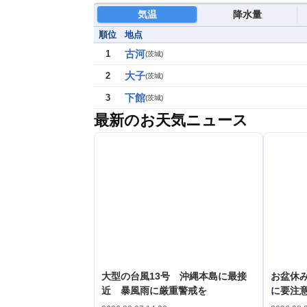
気温
降水量
順位
地点
古河
1
(
茨城
)
大子
2
(
茨城
)
下館
3
(
茨城
)
最新のお天気ニュース
大型の台風13号 沖縄本島に最接
お盆休み
近 暴風雨に厳重警戒を
に要注