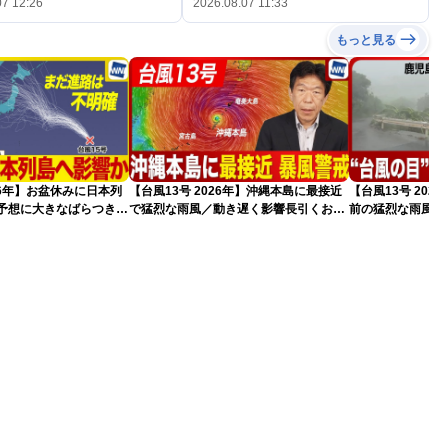
07 12:26
2026.08.07 11:33
もっと見る
026年】お盆休みに日本列
【台風13号 2026年】沖縄本島に最接近
【台風13号 20
路予想に大きなばらつき
で猛烈な雨風／動き遅く影響長引くおそ
前の猛烈な雨風 最大
）
れ（7日13時更新）
測 吹き返しも猛
（7日11時更新）