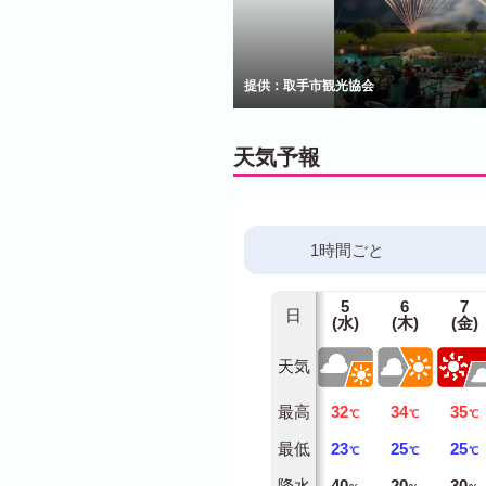
提供：取手市観光協会
天気予報
1時間ごと
5
6
7
日
(水)
(木)
(金)
天気
最高
32
34
35
℃
℃
℃
最低
23
25
25
℃
℃
℃
降水
40
20
30