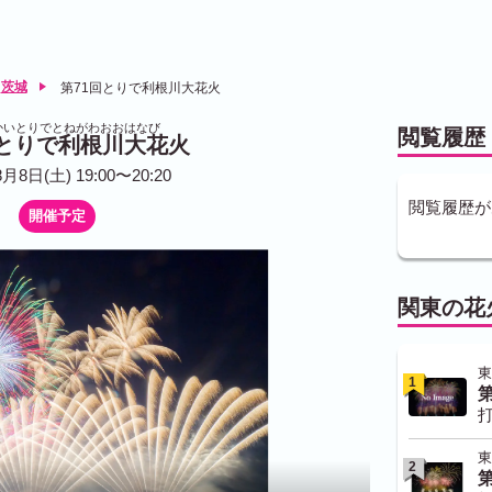
茨城
第71回とりで利根川大花火
かいとりでとねがわおおはなび
閲覧履歴
回とりで利根川大花火
月8日(土) 19:00〜20:20
閲覧履歴が
開催予定
関東の花
東
1
打
東
2