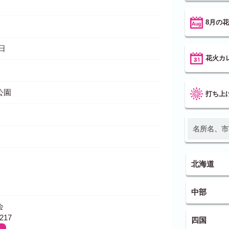
8月の
9日
花火カ
公園
打ち上
北海道
中部
会
217
四国