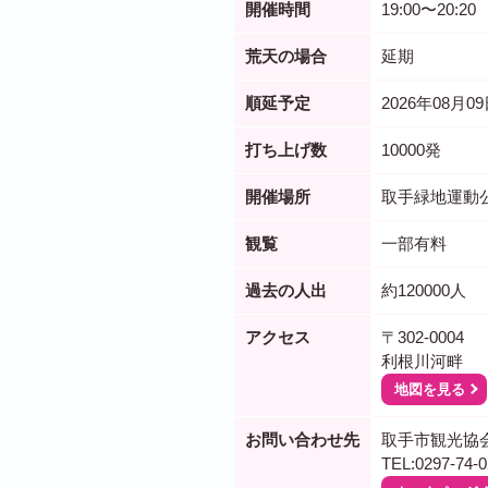
開催時間
19:00〜20:20
荒天の場合
延期
順延予定
2026年08月0
打ち上げ数
10000発
開催場所
取手緑地運動
観覧
一部有料
過去の人出
約120000人
アクセス
〒302-0004
利根川河畔
地図を見る
お問い合わせ先
取手市観光協
TEL:0297-74-0