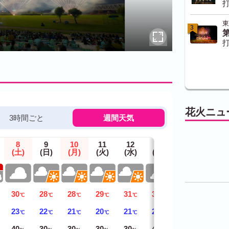
打
東
3
打
花火ニュ
3時間ごと
週間天気
8
9
10
11
12
13
14
(土)
(日)
(月)
(火)
(水)
(木)
(金)
30
28
28
29
31
30
29
℃
℃
℃
℃
℃
℃
℃
23
22
21
20
21
21
22
℃
℃
℃
℃
℃
℃
℃
40
30
30
30
30
40
40