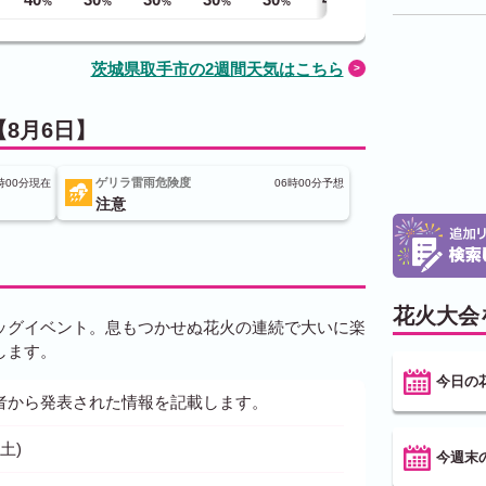
%
%
%
%
%
%
%
茨城県取手市の2週間天気はこちら
8月6日】
ゲリラ雷雨危険度
時00分現在
06時00分予想
注意
花火大会
ッグイベント。息もつかせぬ花火の連続で大いに楽
します。
今日の
者から発表された情報を記載します。
土)
今週末