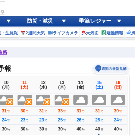
防災・減災
季節/レジャー
報・注意報
2週間天気
ライブカメラ
天気図
避難情報
進路
予報
週間の最新見解
10
11
12
13
14
15
16
(月)
(火)
(水)
(木)
(金)
(土)
(日)
31
30
31
33
31
31
30
3
℃
℃
℃
℃
℃
℃
℃
24
23
23
25
26
25
24
2
℃
℃
℃
℃
℃
℃
℃
30
30
30
30
40
40
40
3
%
%
%
%
%
%
%