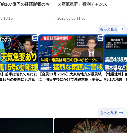
約107億円の経済影響のお
ス座流星群」観測チャンス
06 10:15
2026.08.06 11:50
もっと見る
気】前半は晴れてもにわ
【台風13号 2026】大東島地方が暴風域
【地震速報】熊本
風15号の動向にも注意
に 明日午後にかけて沖縄本島・奄美通
M5.1の地震 熊
過する見込み 早めの備えを ※8月6日
で震度4を観測
10時更新
もっと見る