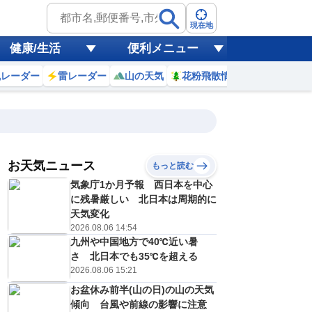
現在地
健康/生活
便利メニュー
風レーダー
雷レーダー
山の天気
花粉飛散情報
世界天気
お天気ニュース
もっと読む
17
18
19
20
気象庁1か月予報 西日本を中心
(月)
(火)
(水)
(木)
予報の
に残暑厳しい 北日本は周期的に
E
E
E
E
信頼度
高
天気変化
A
2026.08.06 14:54
B
九州や中国地方で40℃近い暑
C
1
31
31
30
D
さ 北日本でも35℃を超える
℃
℃
℃
℃
E
2026.08.06 15:21
4
24
24
24
低
℃
℃
℃
℃
？
お盆休み前半(山の日)の山の天気
0
40
40
40
%
%
%
%
傾向 台風や前線の影響に注意