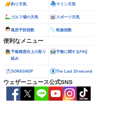
釣り天気
マリン天気
ゴルフ場の天気
スポーツ天気
風邪予防指数
乾燥指数
便利なメニュー
予報精度向上の取り
予報に関するFAQ
組み
SORASHOP
The Last 10-second
県天草･芦北地方で
【雨情報】関東は通勤通学時も弱い雨
【台風15号 202
本県や長崎県、鹿児島県
日中は再び雨降りやすい
近づいてくる可能
ウェザーニュース公式SNS
（6日3時更新）