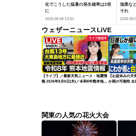
化でこうした猛暑の発生確率は2倍
漁業など
に
それ
2026.08.06 13:02
2026.08.
ウェザーニュースLiVE
ライブ放送中
【ライブ】／最新天気ニュース・地震情
【お盆休みの天
報 2026年8月6日(木)／令和8年熊本地震
か雨の可能性 台
情報／台風13号が大東島地方に最接近
〈ウェザーニュースLiVEアフタヌーン・
青原桃香／本田竜也〉
関東の人気の花火大会