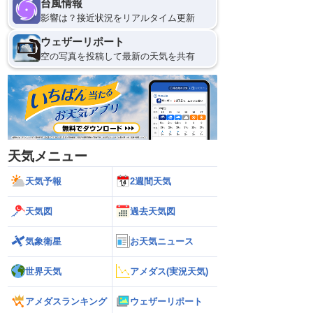
台風情報
影響は？接近状況をリアルタイム更新
ウェザーリポート
空の写真を投稿して最新の天気を共有
天気メニュー
天気予報
2週間天気
天気図
過去天気図
気象衛星
お天気ニュース
世界天気
アメダス(実況天気)
アメダスランキング
ウェザーリポート