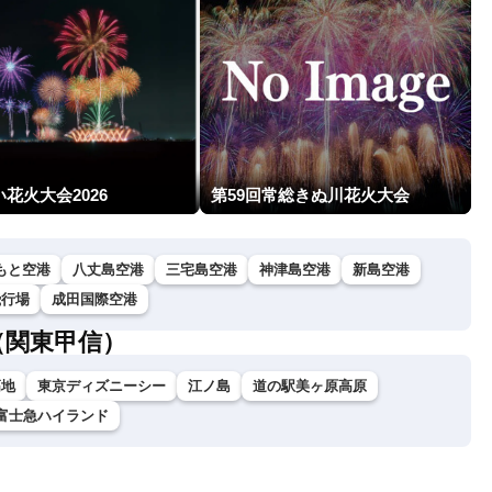
花火大会2026
第59回常総きぬ川花火大会
もと空港
八丈島空港
三宅島空港
神津島空港
新島空港
飛行場
成田国際空港
（関東甲信）
高地
東京ディズニーシー
江ノ島
道の駅美ヶ原高原
富士急ハイランド