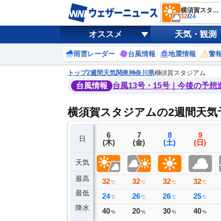
横須賀スタジアム
32
/
24
オススメ
天気・観測
雨雲レーダー
台風情報
地震情報
警
トップ
2週間天気
関東
神奈川県
横須賀スタジアム
台風情報
台風13号・15号｜今後の予想
横須賀スタジアムの2週間天気
3
4
5
6
7
8
9
日
(月)
(火)
(水)
(木)
(金)
(土)
(日)
天気
最高
27
31
32
32
32
32
32
℃
℃
℃
℃
℃
℃
℃
最低
24
23
24
24
26
26
25
℃
℃
℃
℃
℃
℃
℃
降水
0
0
2
40
20
30
40
ミリ
ミリ
ミリ
%
%
%
%