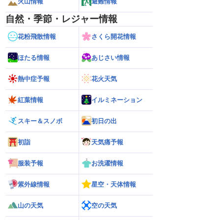
火山情報
避難情報
自然・季節・レジャー情報
花粉飛散情報
さくら開花情報
ほたる情報
あじさい情報
熱中症予報
花火天気
紅葉情報
イルミネーション
スキー＆スノボ
初日の出
初詣
天気痛予報
服装予報
お洗濯情報
紫外線情報
星空・天体情報
山の天気
空の天気