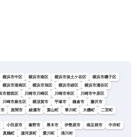
横浜市中区
横浜市南区
横浜市保土ケ谷区
横浜市磯子区
横浜市港南区
横浜市旭区
横浜市緑区
横浜市瀬谷区
浜市都筑区
川崎市川崎区
川崎市幸区
川崎市中原区
川崎市麻生区
横須賀市
平塚市
鎌倉市
藤沢市
名市
座間市
綾瀬市
葉山町
寒川町
大磯町
二宮町
区
小田原市
秦野市
厚木市
伊勢原市
南足柄市
中井町
真鶴町
湯河原町
愛川町
清川村