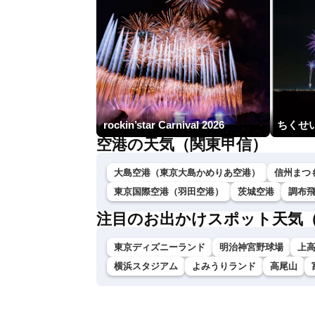
rockin’star Carnival 2026
ちくせい
空港の天気（関東甲信）
大島空港（東京大島かめりあ空港）
信州まつ
東京国際空港（羽田空港）
茨城空港
調布
注目のお出かけスポット天気
東京ディズニーランド
明治神宮野球場
上
横浜スタジアム
よみうりランド
高尾山