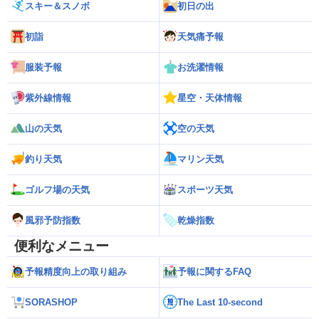
スキー＆スノボ
初日の出
初詣
天気痛予報
服装予報
お洗濯情報
紫外線情報
星空・天体情報
山の天気
空の天気
釣り天気
マリン天気
ゴルフ場の天気
スポーツ天気
風邪予防指数
乾燥指数
便利なメニュー
予報精度向上の取り組み
予報に関するFAQ
SORASHOP
The Last 10-second