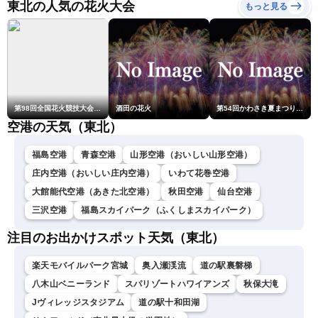
ーニュースLiVEムーン・戸
東北の人気の花火大会
もっと見る
北美月／芳野達郎〉
第98回全国花火競技大会「大曲の花火」
酒田の花火
第54回かわさき夏まつり花火大会「おらが自慢のでっかい花火」
空港の天気（東北）
福島空港
青森空港
山形空港（おいしい山形空港）
庄内空港（おいしい庄内空港）
いわて花巻空港
大館能代空港（あきた北空港）
秋田空港
仙台空港
三沢空港
福島スカイパーク（ふくしまスカイパーク）
注目のお出かけスポット天気（東北）
楽天モバイルパーク宮城
奥入瀬渓流
道の駅裏磐梯
八木山ベニーランド
スパリゾートハワイアンズ
秋保大滝
Jヴィレッジスタジアム
道の駅十和田湖