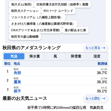
旭川ダム(秋田)
旧秋田藩主佐竹氏別邸（如斯亭）庭園
秋田犬ステーション
RVパーク ユーランド
ソユースタジアム（八橋陸上競技場）
さきがけ八橋球場（八橋運動公園硬式野球場）
CNAアリーナ★あきた(市立体育館)
道の駅あきた港
秋田市大森山動物園
秋田県のアメダスランキング
もっと見る
気温
降水量
風
降雪量
湿度
順位
地点
観測値
秋田
12:30
1
角館
36.7℃
秋田
12:58
2
鷹巣
35.3℃
秋田
14:11
3
横手
35.1℃
最新のお天気ニュース
もっと読む
岩手県で1時間に約100mmの猛烈な雨 気象防災