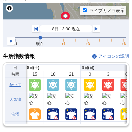
生活指数情報
アイコンの説明
日
8日(土)
9日(日)
15
18
21
0
3
6
時間
熱中症
天気痛
洗濯