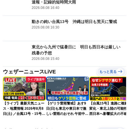
速報・記録的短時間大雨
2026.08.08 16:40
動きの鈍い台風13号 沖縄は明日も荒天に警戒
2026.08.08 16:30
東北から九州で猛暑日に 明日も西日本は厳しい
残暑の予想
2026.08.08 15:40
ウェザーニュースLiVE
もっと見る
ライブ放送中
【ライブ】最新天気ニュー
【ゲリラ雷雨警戒】あす9
【台風15号】進路に複雑
ス・地震情報 2026年8月8
日(日)も東北や東日本で激
変化・東北上陸の可能性
日(土) ／台風13号・15号
しい雷雨のおそれ 午前中か
西日本へ影響拡大の不確
ゲリラ雷雨最新見解 令和
ら雨雲急発達の危険も
性
8年熊本地震情報〈ウェザ