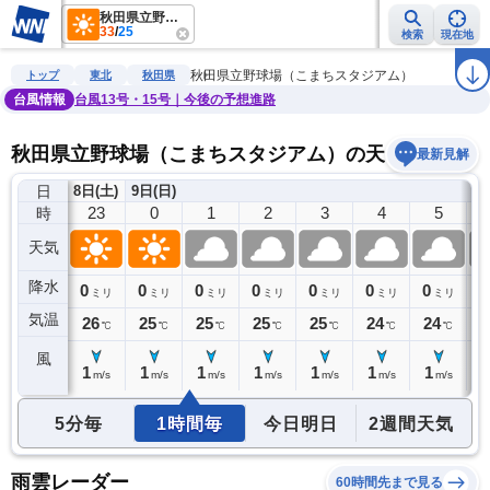
秋田県立野球場（こまちスタジアム）
33
/
25
検索
現在地
雨雲レーダー
台風情報
地震情報
警報・注意報
2週間天気
ラ
秋田県立野球場（こまちスタジアム）
トップ
東北
秋田県
台風情報
台風13号・15号｜今後の予想進路
秋田県立野球場（こまちスタジアム）の天気予報
最新見解
日
8日(土)
9日(日)
22
23
0
1
2
3
4
5
時
天気
降水
0
0
0
0
0
0
0
0
0
ミリ
ミリ
ミリ
ミリ
ミリ
ミリ
ミリ
ミリ
気温
26
26
25
25
25
25
24
24
2
℃
℃
℃
℃
℃
℃
℃
℃
風
1
1
1
1
1
1
1
1
1
m/s
m/s
m/s
m/s
m/s
m/s
m/s
m/s
5分毎
1時間毎
今日明日
2週間天気
雨雲レーダー
60時間先まで見る