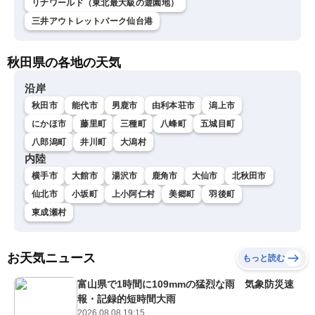
リナワールド（東北最大級の遊園地）
三井アウトレットパーク仙台港
秋田県の各地の天気
沿岸
秋田市
能代市
男鹿市
由利本荘市
潟上市
にかほ市
藤里町
三種町
八峰町
五城目町
八郎潟町
井川町
大潟村
内陸
横手市
大館市
湯沢市
鹿角市
大仙市
北秋田市
仙北市
小坂町
上小阿仁村
美郷町
羽後町
東成瀬村
お天気ニュース
もっと読む
富山県で1時間に109mmの猛烈な雨 気象防災速
報・記録的短時間大雨
2026.08.08 19:15