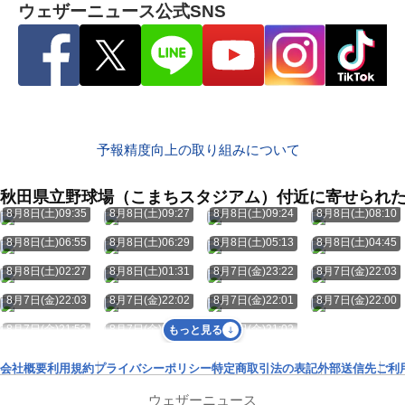
ウェザーニュース公式SNS
予報精度向上の取り組みについて
秋田県立野球場（こまちスタジアム）付近に寄せられ
8月8日(土)09:35
8月8日(土)09:27
8月8日(土)09:24
8月8日(土)08:10
8月8日(土)06:55
8月8日(土)06:29
8月8日(土)05:13
8月8日(土)04:45
8月8日(土)02:27
8月8日(土)01:31
8月7日(金)23:22
8月7日(金)22:03
8月7日(金)22:03
8月7日(金)22:02
8月7日(金)22:01
8月7日(金)22:00
8月7日(金)21:53
8月7日(金)21:21
8月7日(金)21:02
もっと見る
会社概要
利用規約
プライバシーポリシー
特定商取引法の表記
外部送信先
ご利
ウェザーニュース