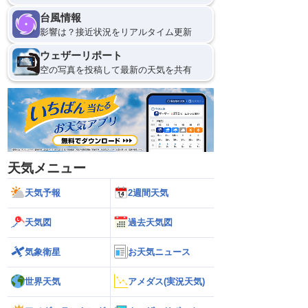
台風情報
影響は？接近状況をリアルタイム更新
ウェザーリポート
空の写真を投稿して最新の天気を共有
天気メニュー
天気予報
2週間天気
天気図
過去天気図
気象衛星
お天気ニュース
世界天気
アメダス(実況天気)