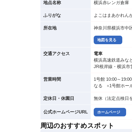
地点名称
横浜赤レンガ倉庫
ふりがな
よこはまあかれん
所在地
神奈川県横浜市中区
地図を見る
交通アクセス
電車
横浜高速鉄道みな
JR根岸線・横浜市
営業時間
1号館 10:00～1
なる ※1号館ホー
定休日・休園日
無休（法定点検日
公式ホームページURL
ホームページ
周辺のおすすめスポット