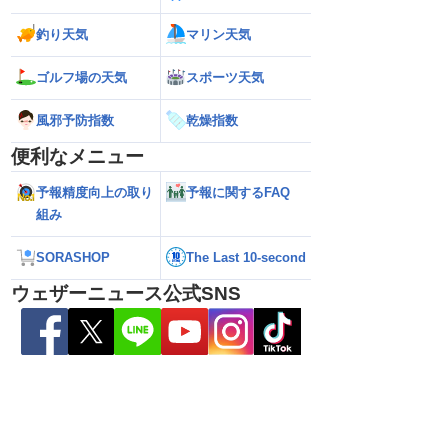
釣り天気
マリン天気
ゴルフ場の天気
スポーツ天気
風邪予防指数
乾燥指数
便利なメニュー
予報精度向上の取り
予報に関するFAQ
組み
SORASHOP
The Last 10-second
ウェザーニュース公式SNS