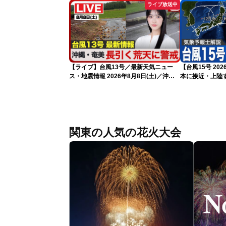
ライブ放送中
【ライブ】台風13号／最新天気ニュー
【台風15号 2
ス・地震情報 2026年8月8日(土)／沖
本に接近・上陸す
縄・奄美は大荒れの天気が続く／令和8
情報）
年熊本地震情報 ／〈ウェザーニュース
LiVEモーニング・松本真央／山口剛央〉
関東の人気の花火大会