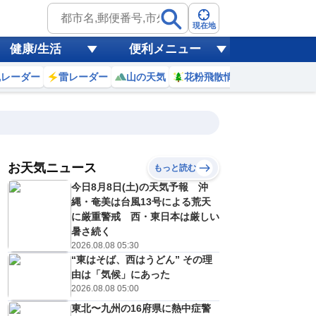
現在地
健康/生活
便利メニュー
風レーダー
雷レーダー
山の天気
花粉飛散情報
世界天気
お天気ニュース
もっと読む
19
20
21
22
今日8月8日(土)の天気予報 沖
(水)
(木)
(金)
(土)
予報の
縄・奄美は台風13号による荒天
D
D
E
E
信頼度
高
に厳重警戒 西・東日本は厳しい
A
暑さ続く
B
2026.08.08 05:30
C
2
32
32
31
D
“東はそば、西はうどん” その理
℃
℃
℃
℃
E
由は「気候」にあった
5
25
25
25
低
℃
℃
℃
℃
2026.08.08 05:00
？
0
30
30
30
%
%
%
%
東北〜九州の16府県に熱中症警