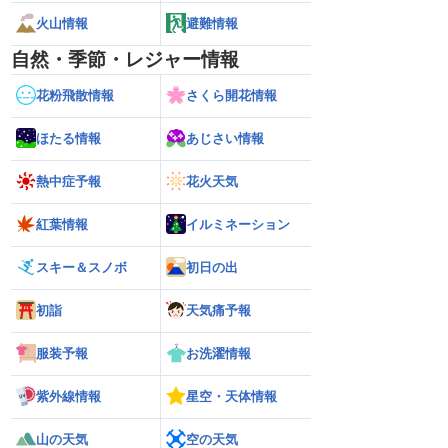
火山情報
避難情報
自然・季節・レジャー情報
花粉飛散情報
さくら開花情報
ほたる情報
あじさい情報
熱中症予報
花火天気
紅葉情報
イルミネーション
スキー＆スノボ
初日の出
初詣
天気痛予報
服装予報
お洗濯情報
紫外線情報
星空・天体情報
山の天気
空の天気