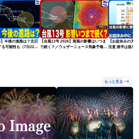
026】今後の進路は？北日
【台風13号 2026】雨風の影響はいつま
【お盆休みの天気2
る可能性も（7日22時
で続く？／ウェザーニュース気象予報士
注意 後半は急な
解説（7日22時情報）
もっと見る