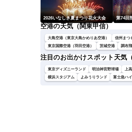
2026いなしき夏まつり花火大会
第74
空港の天気（関東甲信）
大島空港（東京大島かめりあ空港）
信州まつ
東京国際空港（羽田空港）
茨城空港
調布
注目のお出かけスポット天気
東京ディズニーランド
明治神宮野球場
上
横浜スタジアム
よみうりランド
富士急ハ