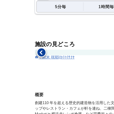
5分毎
1時間毎
施設の見どころ
：開米 咲耶(ｶｲﾏｲｻｸﾔ
概要
創建110 年を超える歴史的建造物を活用し
ップやレストラン・カフェが軒を連ね、二棟間の
Market in 横浜赤レンガ倉庫」など四季折