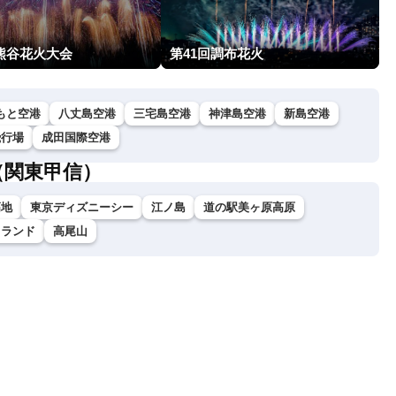
回熊谷花火大会
第41回調布花火
もと空港
八丈島空港
三宅島空港
神津島空港
新島空港
飛行場
成田国際空港
（関東甲信）
高地
東京ディズニーシー
江ノ島
道の駅美ヶ原高原
イランド
高尾山