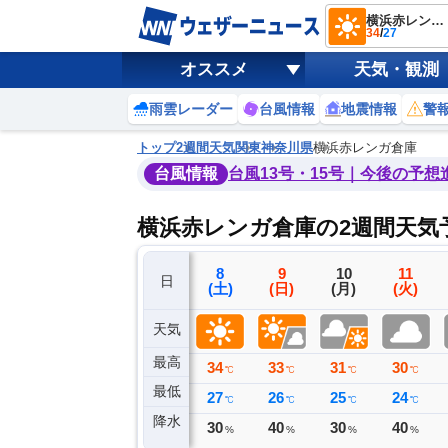
横浜赤レンガ倉庫
34
/
27
オススメ
天気・観測
雨雲レーダー
台風情報
地震情報
警
トップ
2週間天気
関東
神奈川県
横浜赤レンガ倉庫
台風情報
台風13号・15号｜今後の予想
横浜赤レンガ倉庫の2週間天気
5
6
7
8
9
10
11
日
(水)
(木)
(金)
(土)
(日)
(月)
(火)
天気
最高
31
31
32
34
33
31
30
℃
℃
℃
℃
℃
℃
℃
最低
24
24
27
27
26
25
24
℃
℃
℃
℃
℃
℃
℃
降水
1
12
3
30
40
30
40
ミリ
ミリ
ミリ
%
%
%
%