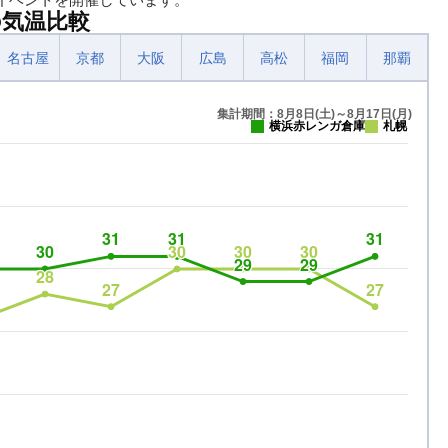
の気温比較
名古屋
京都
大阪
広島
高松
福岡
那覇
集計期間：8月8日(土)～8月17日(月)
横浜赤レンガ倉庫
札幌