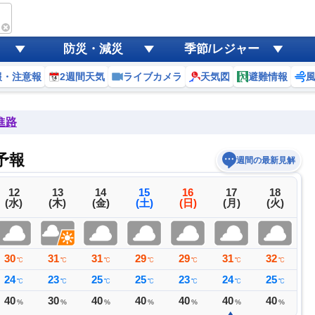
防災・減災
季節/レジャー
報・注意報
2週間天気
ライブカメラ
天気図
避難情報
進路
予報
週間の最新見解
12
13
14
15
16
17
18
(水)
(木)
(金)
(土)
(日)
(月)
(火)
30
31
31
29
29
31
32
3
℃
℃
℃
℃
℃
℃
℃
24
23
25
25
23
24
25
2
℃
℃
℃
℃
℃
℃
℃
40
30
40
40
40
40
40
3
%
%
%
%
%
%
%