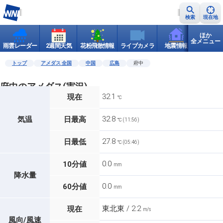
検索
現在地
ほか
全メニュー
雨雲レーダー
2週間天気
花粉飛散情報
ライブカメラ
地震情報
世界天
トップ
アメダス 全国
中国
広島
府中
府中のアメダス(実況)
32.1
現在
℃
32.8
気温
日最高
℃ (11:56)
27.8
日最低
℃ (05:46)
0.0
10分値
mm
降水量
0.0
60分値
mm
東北東 / 2.2
現在
m/s
風向/風速