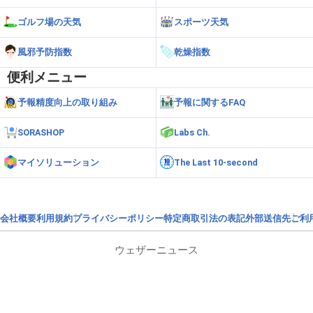
ゴルフ場の天気
スポーツ天気
風邪予防指数
乾燥指数
便利メニュー
予報精度向上の取り組み
予報に関するFAQ
SORASHOP
Labs Ch.
マイソリューション
The Last 10-second
会社概要
利用規約
プライバシーポリシー
特定商取引法の表記
外部送信先
ご利
ウェザーニュース