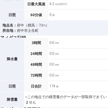
4.2
日最大風速
m/s (08:57)
0
日照
60分値
分
地点名：
府中（標高：70m）
所在地：
府中市土生町
アメダス記録
0.0
3時間
mm
0.0
24時間
mm
降水量
0.0
48時間
mm
0.0
72時間
mm
174
日照
日合計
分
※この地点での積雪量のデータが一部取得できてい
降雪量
ません