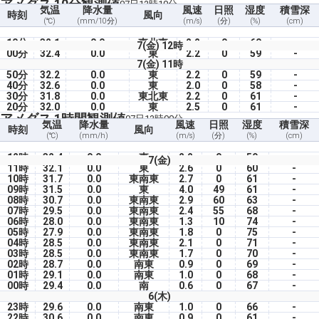
アメダス 10分観測値
07日12時10分
気温
降水量
風速
日照
湿度
積雪深
時刻
風向
(℃)
(mm/10分)
(m/s)
(分)
(%)
(cm)
10分
32.1
0.0
東北東
2.2
0
60
-
7(金) 12時
00分
32.4
0.0
東
2.2
0
59
-
7(金) 11時
50分
32.2
0.0
東
2.2
0
59
-
40分
32.6
0.0
東
2.0
0
58
-
30分
31.8
0.0
東北東
2.2
0
61
-
20分
32.0
0.0
東
2.5
0
61
-
アメダス 1時間観測値
07日12時00分
気温
降水量
風速
日照
湿度
積雪深
時刻
風向
(℃)
(mm/h)
(m/s)
(分)
(%)
(cm)
12時
32.4
0.0
東
2.2
0
59
-
7(金)
11時
32.1
0.0
東
2.6
0
60
-
10時
31.7
0.0
東南東
2.7
0
61
-
09時
31.5
0.0
東
4.0
49
61
-
08時
30.7
0.0
東南東
2.9
60
63
-
07時
29.5
0.0
東南東
2.4
55
68
-
06時
28.0
0.0
東南東
1.3
10
74
-
05時
27.9
0.0
東南東
1.8
0
75
-
04時
28.5
0.0
東南東
2.1
0
71
-
03時
28.5
0.0
東南東
1.7
0
70
-
02時
28.7
0.0
南東
0.9
0
69
-
01時
29.1
0.0
南東
1.0
0
68
-
00時
29.4
0.0
南
0.6
0
67
-
6(木)
23時
29.6
0.0
南東
1.0
0
66
-
22時
30.6
0.0
南東
0.9
0
61
-