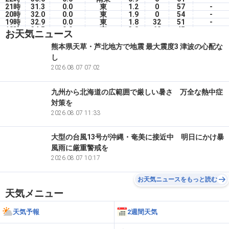
21時
31.3
0.0
東
1.2
0
57
-
20時
32.0
0.0
東
1.9
0
54
-
19時
32.9
0.0
東
1.8
32
51
-
18時
34.5
0.0
東
3.8
60
45
-
お天気ニュース
17時
35.1
0.0
東南東
2.5
60
44
-
16時
35.8
0.0
東
3.1
60
43
-
熊本県天草・芦北地方で地震 最大震度3 津波の心配な
15時
36.1
0.0
東北東
2.4
60
42
-
し
14時
36.5
0.0
東
2.5
57
40
-
13時
35.4
2026.08.07 07:02
0.0
東
3.0
60
44
-
九州から北海道の広範囲で厳しい暑さ 万全な熱中症
対策を
2026.08.07 11:33
大型の台風13号が沖縄・奄美に接近中 明日にかけ暴
風雨に厳重警戒を
2026.08.07 10:17
お天気ニュースをもっと読む
天気メニュー
天気予報
2週間天気