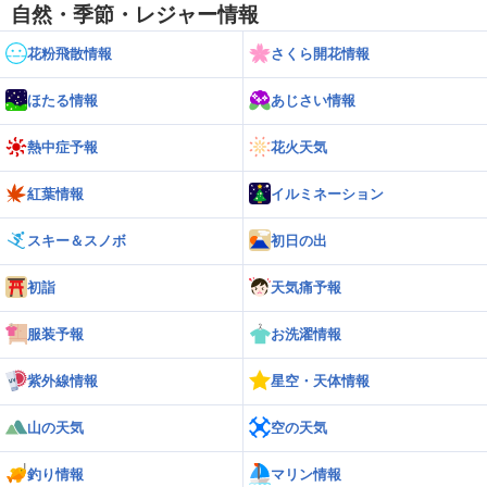
自然・季節・レジャー情報
花粉飛散情報
さくら開花情報
ほたる情報
あじさい情報
熱中症予報
花火天気
紅葉情報
イルミネーション
スキー＆スノボ
初日の出
初詣
天気痛予報
服装予報
お洗濯情報
紫外線情報
星空・天体情報
山の天気
空の天気
釣り情報
マリン情報