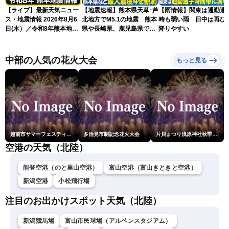
【ライブ】最新天気ニュー
【地震速報】熊本県天草･芦
【雨情報】関東は通勤通
ス・地震情報 2026年8月6
北地方でM5.1の地震 熊本
時も弱い雨 日中は再び
日(木）／令和8年熊本地震
県や長崎県、鹿児島県で震
降りやすい
情報／台風13号が大東島地
度4を観測
方に最接近 沖縄は荒天警
戒 〈ウェザーニュースLiVE
中部の人気の花火大会
もっと見る
コーヒータイム・魚住茉由
／山口剛央〉
越前市サマーフェスティバル花火大会
多治見市制記念花火大会
片貝まつり浅原神社秋季例大祭奉納大煙火
空港の天気（北陸）
能登空港（のと里山空港）
富山空港（富山きときと空港）
新潟空港
小松飛行場
注目のお出かけスポット天気（北陸）
新潟競馬場
富山市民球場（アルペンスタジアム）