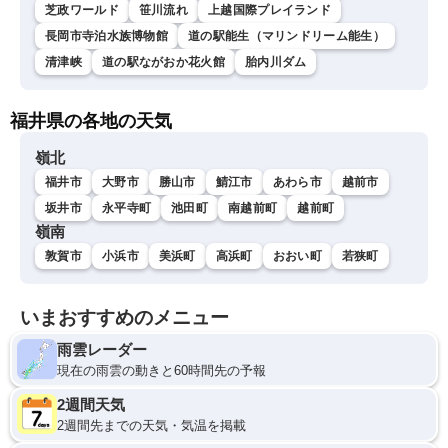
芝政ワールド
笹川流れ
上越国際プレイランド
長岡市寺泊水族博物館
道の駅能生（マリンドリーム能生）
清津峡
道の駅ながおか花火館
胎内川ダム
福井県の各地の天気
嶺北
福井市
大野市
勝山市
鯖江市
あわら市
越前市
坂井市
永平寺町
池田町
南越前町
越前町
嶺南
敦賀市
小浜市
美浜町
高浜町
おおい町
若狭町
いまおすすめのメニュー
雨雲レーダー
現在の雨雲の動きと60時間先の予報
2週間天気
2週間先までの天気・気温を掲載