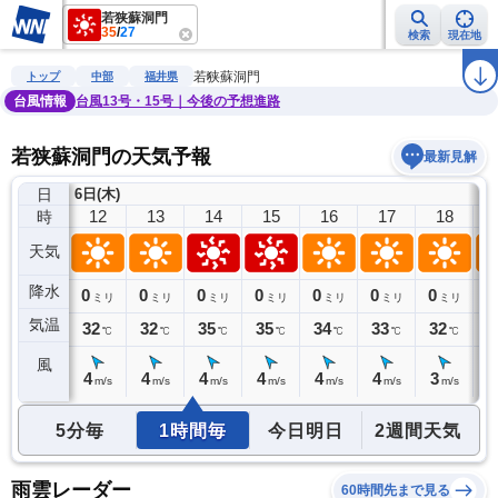
若狭蘇洞門
35
/
27
検索
現在地
雨雲レーダー
台風情報
地震情報
警報・注意報
2週間天気
ラ
若狭蘇洞門
トップ
中部
福井県
台風情報
台風13号・15号｜今後の予想進路
若狭蘇洞門の天気予報
最新見解
日
6日(木)
11
12
13
14
15
16
17
18
時
天気
降水
0
0
0
0
0
0
0
0
0
ミリ
ミリ
ミリ
ミリ
ミリ
ミリ
ミリ
ミリ
気温
31
32
32
35
35
34
33
32
3
℃
℃
℃
℃
℃
℃
℃
℃
風
4
4
4
4
4
4
4
3
3
m/s
m/s
m/s
m/s
m/s
m/s
m/s
m/s
5分毎
1時間毎
今日明日
2週間天気
雨雲レーダー
60時間先まで見る