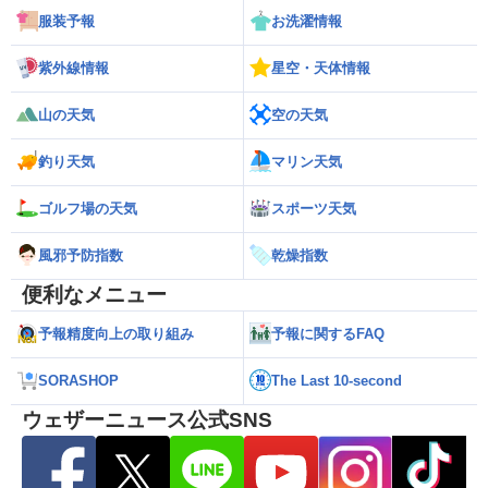
服装予報
お洗濯情報
紫外線情報
星空・天体情報
山の天気
空の天気
釣り天気
マリン天気
ゴルフ場の天気
スポーツ天気
風邪予防指数
乾燥指数
便利なメニュー
予報精度向上の取り組み
予報に関するFAQ
SORASHOP
The Last 10-second
ウェザーニュース公式SNS