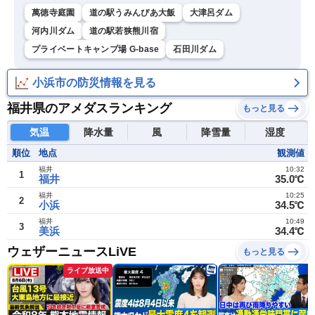
萬徳寺庭園
道の駅うみんぴあ大飯
大津呂ダム
河内川ダム
道の駅若狭熊川宿
プライベートキャンプ場 G-base
石田川ダム
小浜市の防災情報を見る
福井県のアメダスランキング
もっと見る
気温
降水量
風
降雪量
湿度
順位
地点
観測値
福井
10:32
1
福井
35.0℃
福井
10:25
2
小浜
34.5℃
福井
10:49
3
美浜
34.4℃
ウェザーニュースLiVE
もっと見る
ライブ放送中