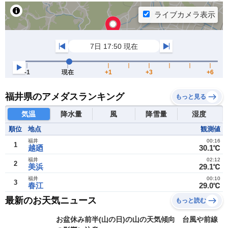
福井県のアメダスランキング
もっと見る
気温
降水量
風
降雪量
湿度
順位
地点
観測値
福井
00:16
1
越廼
30.1℃
福井
02:12
2
美浜
29.1℃
福井
00:10
3
春江
29.0℃
最新のお天気ニュース
もっと読む
お盆休み前半(山の日)の山の天気傾向 台風や前線