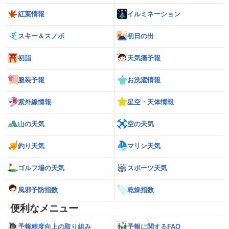
紅葉情報
イルミネーション
スキー＆スノボ
初日の出
初詣
天気痛予報
服装予報
お洗濯情報
紫外線情報
星空・天体情報
山の天気
空の天気
釣り天気
マリン天気
ゴルフ場の天気
スポーツ天気
風邪予防指数
乾燥指数
便利なメニュー
予報精度向上の取り組み
予報に関するFAQ