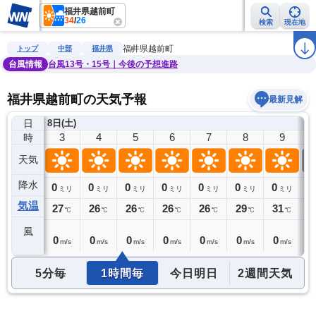
福井県越前町
34
/
26
検索
現在地
雨雲レーダー
台風情報
地震情報
警報・注意報
2週間天気
ラ
福井県越前町
トップ
中部
福井県
台風情報
台風13号・15号｜今後の予想進路
福井県越前町の天気予報
最新見解
日
8日(土)
2
3
4
5
6
7
8
9
時
天気
降水
0
0
0
0
0
0
0
0
0
ミリ
ミリ
ミリ
ミリ
ミリ
ミリ
ミリ
ミリ
気温
28
27
26
26
26
26
29
31
3
℃
℃
℃
℃
℃
℃
℃
℃
風
0
0
0
0
0
0
0
0
0
m/s
m/s
m/s
m/s
m/s
m/s
m/s
m/s
5分毎
1時間毎
今日明日
2週間天気