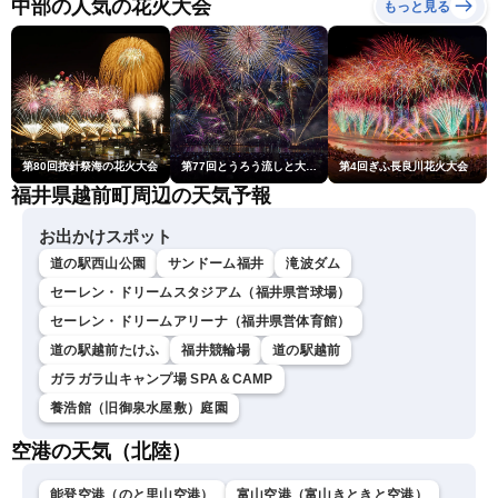
中部の人気の花火大会
もっと見る
第80回按針祭海の花火大会
第77回とうろう流しと大花火大会
第4回ぎふ長良川花火大会
福井県越前町周辺の天気予報
お出かけスポット
道の駅西山公園
サンドーム福井
滝波ダム
セーレン・ドリームスタジアム（福井県営球場）
セーレン・ドリームアリーナ（福井県営体育館）
道の駅越前たけふ
福井競輪場
道の駅越前
ガラガラ山キャンプ場 SPA＆CAMP
養浩館（旧御泉水屋敷）庭園
空港の天気（北陸）
能登空港（のと里山空港）
富山空港（富山きときと空港）