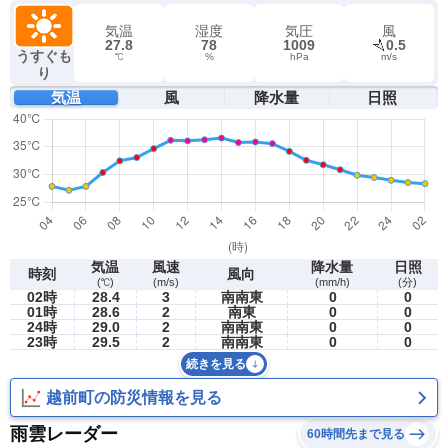
気温
湿度
気圧
風
27.8
78
1009
0.5
うすぐも
℃
%
hPa
m/s
り
気温
風
降水量
日照
気温
風速
降水量
日照
時刻
風向
(℃)
(m/s)
(mm/h)
(分)
02時
28.4
3
南南東
0
0
01時
28.6
2
南東
0
0
24時
29.0
2
南南東
0
0
23時
29.5
2
南南東
0
0
続きを見る
越前町の防災情報を見る
雨雲レーダー
60時間先まで見る