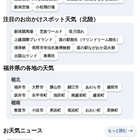
新潟空港
小松飛行場
注目のお出かけスポット天気（北陸）
新潟競馬場
芝政ワールド
笹川流れ
上越国際プレイランド
道の駅能生（マリンドリーム能生）
清津峡
長岡市寺泊水族博物館
道の駅ながおか花火館
太閤山ランド
東尋坊
福井県の各地の天気
嶺北
福井市
大野市
勝山市
鯖江市
あわら市
越前市
坂井市
永平寺町
池田町
南越前町
越前町
嶺南
敦賀市
小浜市
美浜町
高浜町
おおい町
若狭町
お天気ニュース
もっと読む