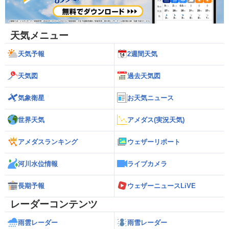
天気メニュー
天気予報
2週間天気
天気図
過去天気図
気象衛星
お天気ニュース
世界天気
アメダス(実況天気)
アメダスランキング
ウェザーリポート
河川水位情報
ライブカメラ
長期予報
ウェザーニュースLiVE
レーダーコンテンツ
雨雲レーダー
雨雪レーダー