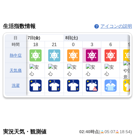
生活指数情報
アイコンの説明
日
7日(金)
8日(土)
18
21
0
3
6
9
時間
熱中症
天気痛
洗濯
実況天気・観測値
02:40時点
(
05:07
18:54
)