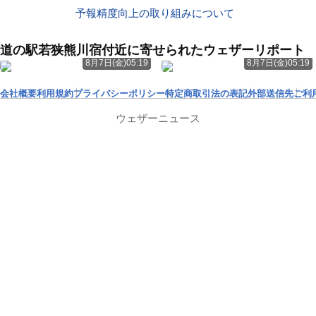
予報精度向上の取り組みについて
道の駅若狭熊川宿付近に寄せられたウェザーリポート
8月7日(金)05:19
8月7日(金)05:19
会社概要
利用規約
プライバシーポリシー
特定商取引法の表記
外部送信先
ご利
ウェザーニュース