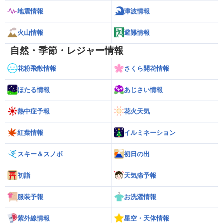
地震情報
津波情報
火山情報
避難情報
自然・季節・レジャー情報
花粉飛散情報
さくら開花情報
ほたる情報
あじさい情報
熱中症予報
花火天気
紅葉情報
イルミネーション
スキー＆スノボ
初日の出
初詣
天気痛予報
服装予報
お洗濯情報
紫外線情報
星空・天体情報