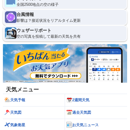
全国2500地点の空の様子
台風情報
影響は？接近状況をリアルタイム更新
ウェザーリポート
空の写真を投稿して最新の天気を共有
天気メニュー
天気予報
2週間天気
天気図
過去天気図
気象衛星
お天気ニュース