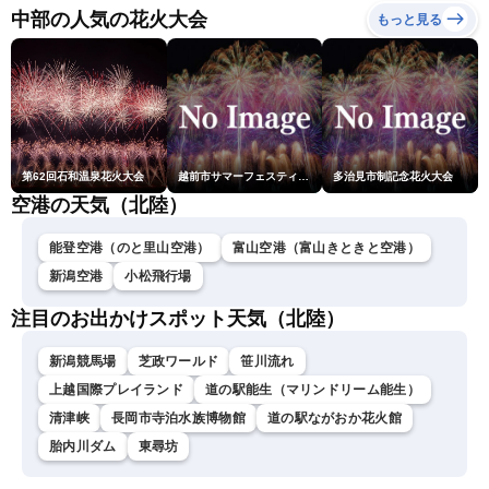
ーン・駒木結衣／内藤邦
中部の人気の花火大会
もっと見る
裕〉
第62回石和温泉花火大会
越前市サマーフェスティバル花火大会
多治見市制記念花火大会
空港の天気（北陸）
能登空港（のと里山空港）
富山空港（富山きときと空港）
新潟空港
小松飛行場
注目のお出かけスポット天気（北陸）
新潟競馬場
芝政ワールド
笹川流れ
上越国際プレイランド
道の駅能生（マリンドリーム能生）
清津峡
長岡市寺泊水族博物館
道の駅ながおか花火館
胎内川ダム
東尋坊