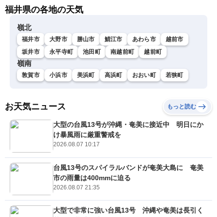
福井県の各地の天気
嶺北
福井市
大野市
勝山市
鯖江市
あわら市
越前市
坂井市
永平寺町
池田町
南越前町
越前町
嶺南
敦賀市
小浜市
美浜町
高浜町
おおい町
若狭町
お天気ニュース
もっと読む
大型の台風13号が沖縄・奄美に接近中 明日にか
け暴風雨に厳重警戒を
2026.08.07 10:17
台風13号のスパイラルバンドが奄美大島に 奄美
市の雨量は400mmに迫る
2026.08.07 21:35
大型で非常に強い台風13号 沖縄や奄美は長引く