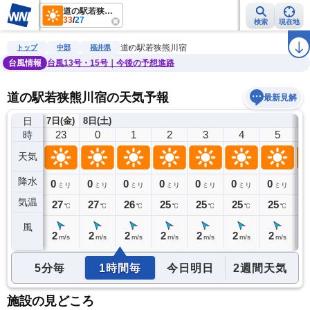
道の駅若狭熊川宿
33
/
27
検索
現在地
雨雲レーダー
台風情報
地震情報
警報・注意報
2週間天気
ラ
道の駅若狭熊川宿
トップ
中部
福井県
台風情報
台風13号・15号｜今後の予想進路
道の駅若狭熊川宿の天気予報
最新見解
日
7日(金)
8日(土)
22
23
0
1
2
3
4
5
時
天気
降水
0
0
0
0
0
0
0
0
0
ミリ
ミリ
ミリ
ミリ
ミリ
ミリ
ミリ
ミリ
気温
28
27
27
26
25
25
25
25
2
℃
℃
℃
℃
℃
℃
℃
℃
風
3
2
2
2
2
2
2
2
2
m/s
m/s
m/s
m/s
m/s
m/s
m/s
m/s
5分毎
1時間毎
今日明日
2週間天気
施設の見どころ