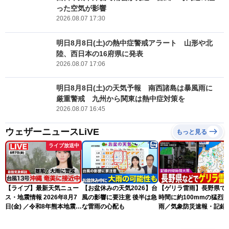
った空気が影響
2026.08.07 17:30
明日8月8日(土)の熱中症警戒アラート 山形や北
陸、西日本の16府県に発表
2026.08.07 17:06
明日8月8日(土)の天気予報 南西諸島は暴風雨に
厳重警戒 九州から関東は熱中症対策を
2026.08.07 16:45
ウェザーニュースLiVE
もっと見る
ライブ放送中
【ライブ】最新天気ニュー
【お盆休みの天気2026】台
【ゲリラ雷雨】長野県で
ス・地震情報 2026年8月7
風の影響に要注意 後半は急
時間に約100mmの猛烈
日(金) ／令和8年熊本地震情
な雷雨の心配も
雨／気象防災速報・記録
報 台風13号の影響に警戒
短時間大雨
〈ウェザーニュースLiVEム