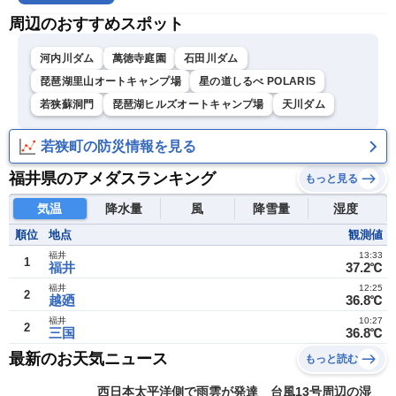
周辺のおすすめスポット
河内川ダム
萬徳寺庭園
石田川ダム
琵琶湖里山オートキャンプ場
星の道しるべ POLARIS
若狭蘇洞門
琵琶湖ヒルズオートキャンプ場
天川ダム
若狭町の防災情報を見る
福井県のアメダスランキング
もっと見る
気温
降水量
風
降雪量
湿度
順位
地点
観測値
福井
13:33
1
福井
37.2℃
福井
12:25
2
越廼
36.8℃
福井
10:27
2
三国
36.8℃
最新のお天気ニュース
もっと読む
西日本太平洋側で雨雲が発達 台風13号周辺の湿