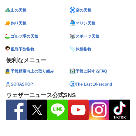
山の天気
空の天気
釣り天気
マリン天気
ゴルフ場の天気
スポーツ天気
風邪予防指数
乾燥指数
便利なメニュー
予報精度向上の取り組み
予報に関するFAQ
SORASHOP
The Last 10-second
ウェザーニュース公式SNS