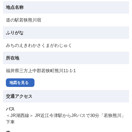
地点名称
道の駅若狭熊川宿
ふりがな
みちのえきわかさくまがわじゅく
所在地
福井県三方上中郡若狭町熊川11-1-1
地図を見る
交通アクセス
バス
＜JR湖西線＞ JR近江今津駅からJRバスで30分「若狭熊川」
下車