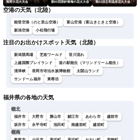
熊野大花火大会
第80回按針祭海の花火大会
第62回石和温泉花火大会
空港の天気（北陸）
能登空港（のと里山空港）
富山空港（富山きときと空港）
新潟空港
小松飛行場
注目のお出かけスポット天気（北陸）
新潟競馬場
芝政ワールド
笹川流れ
上越国際プレイランド
道の駅能生（マリンドリーム能生）
清津峡
長岡市寺泊水族博物館
太閤山ランド
サンドーム福井
東尋坊
福井県の各地の天気
嶺北
福井市
大野市
勝山市
鯖江市
あわら市
越前市
坂井市
永平寺町
池田町
南越前町
越前町
嶺南
敦賀市
小浜市
美浜町
高浜町
おおい町
若狭町