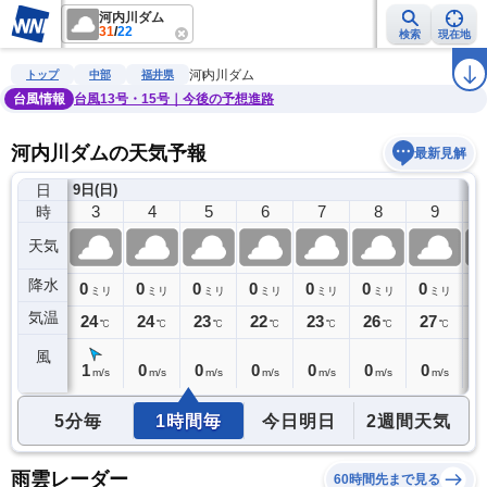
河内川ダム
31
/
22
検索
現在地
雨雲レーダー
台風情報
地震情報
警報・注意報
2週間天気
ラ
河内川ダム
トップ
中部
福井県
台風情報
台風13号・15号｜今後の予想進路
河内川ダムの天気予報
最新見解
日
9日(日)
2
3
4
5
6
7
8
9
時
天気
降水
0
0
0
0
0
0
0
0
0
ミリ
ミリ
ミリ
ミリ
ミリ
ミリ
ミリ
ミリ
気温
25
24
24
23
22
23
26
27
2
℃
℃
℃
℃
℃
℃
℃
℃
風
1
1
0
0
0
0
0
0
0
m/s
m/s
m/s
m/s
m/s
m/s
m/s
m/s
5分毎
1時間毎
今日明日
2週間天気
雨雲レーダー
60時間先まで見る