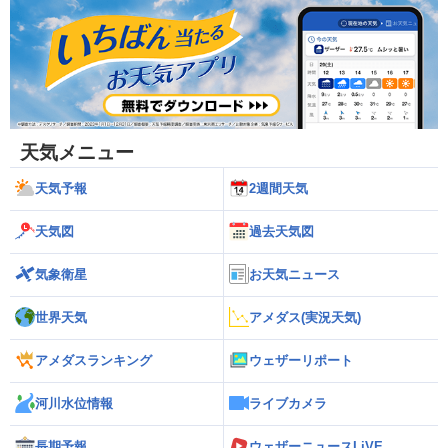
天気メニュー
天気予報
2週間天気
天気図
過去天気図
気象衛星
お天気ニュース
世界天気
アメダス(実況天気)
アメダスランキング
ウェザーリポート
河川水位情報
ライブカメラ
長期予報
ウェザーニュースLiVE