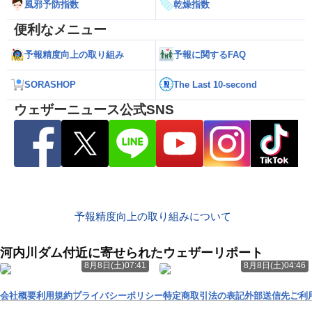
風邪予防指数
乾燥指数
便利なメニュー
予報精度向上の取り組み
予報に関するFAQ
SORASHOP
The Last 10-second
ウェザーニュース公式SNS
予報精度向上の取り組みについて
河内川ダム付近に寄せられたウェザーリポート
8月8日(土)07:41
8月8日(土)04:46
会社概要
利用規約
プライバシーポリシー
特定商取引法の表記
外部送信先
ご利