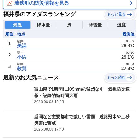
若狭町の防災情報を見る
福井県のアメダスランキング
もっと見る
気温
降水量
風
降雪量
湿度
順位
地点
観測値
福井
00:09
1
美浜
29.8℃
福井
00:10
2
小浜
29.1℃
福井
01:04
3
敦賀
27.8℃
最新のお天気ニュース
もっと読む
富山県で1時間に109mmの猛烈な雨 気象防災速
報・記録的短時間大雨
2026.08.08 19:15
盛岡など主要都市で激しい雷雨 道路冠水や土砂
災害に警戒
2026.08.08 17:40