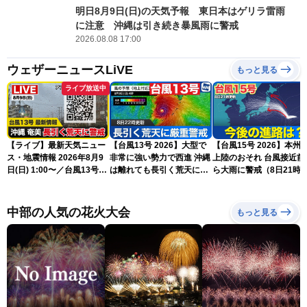
明日8月9日(日)の天気予報 東日本はゲリラ雷雨
に注意 沖縄は引き続き暴風雨に警戒
2026.08.08 17:00
ウェザーニュースLiVE
もっと見る
ライブ放送中
【ライブ】最新天気ニュー
【台風13号 2026】大型で
【台風15号 2026】本州
ス・地震情報 2026年8月9
非常に強い勢力で西進 沖縄
上陸のおそれ 台風接近前
日(日) 1:00〜／台風13号・
は離れても長引く荒天に厳
ら大雨に警戒（8日21時
15号情報 令和8年熊本地
重警戒(8日22時更新)
新）
震情報〈ウェザーニュース
LiVE〉
中部の人気の花火大会
もっと見る