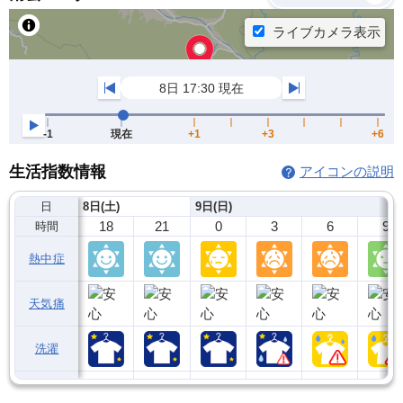
生活指数情報
アイコンの説明
日
8日(土)
9日(日)
18
21
0
3
6
9
時間
熱中症
天気痛
洗濯