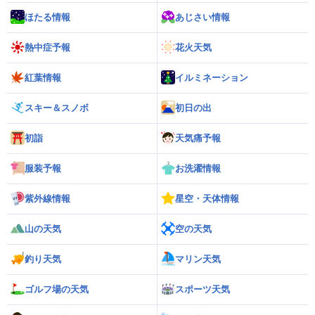
ほたる情報
あじさい情報
熱中症予報
花火天気
紅葉情報
イルミネーション
スキー＆スノボ
初日の出
初詣
天気痛予報
服装予報
お洗濯情報
紫外線情報
星空・天体情報
山の天気
空の天気
釣り天気
マリン天気
ゴルフ場の天気
スポーツ天気