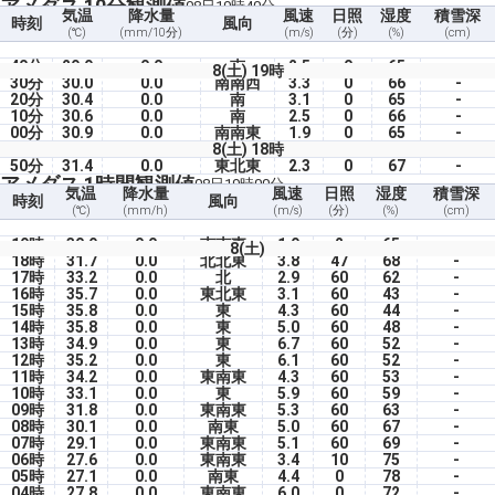
アメダス 10分観測値
08日19時40分
気温
降水量
風速
日照
湿度
積雪深
時刻
風向
(℃)
(mm/10分)
(m/s)
(分)
(%)
(cm)
40分
29.9
0.0
南
2.5
0
65
-
8(土) 19時
30分
30.0
0.0
南南西
3.3
0
66
-
20分
30.4
0.0
南
3.1
0
65
-
10分
30.6
0.0
南
2.5
0
66
-
00分
30.9
0.0
南南東
1.9
0
65
-
8(土) 18時
50分
31.4
0.0
東北東
2.3
0
67
-
アメダス 1時間観測値
08日19時00分
気温
降水量
風速
日照
湿度
積雪深
時刻
風向
(℃)
(mm/h)
(m/s)
(分)
(%)
(cm)
19時
30.9
0.0
南南東
1.9
2
65
-
8(土)
18時
31.7
0.0
北北東
3.8
47
68
-
17時
33.2
0.0
北
2.9
60
62
-
16時
35.7
0.0
東北東
3.1
60
43
-
15時
35.8
0.0
東
4.3
60
44
-
14時
35.8
0.0
東
5.0
60
48
-
13時
34.9
0.0
東
6.7
60
52
-
12時
35.2
0.0
東
6.1
60
52
-
11時
34.2
0.0
東南東
4.3
60
53
-
10時
33.1
0.0
東
5.9
60
59
-
09時
31.8
0.0
東南東
5.3
60
63
-
08時
30.1
0.0
南東
5.0
60
67
-
07時
29.1
0.0
東南東
5.1
60
69
-
06時
27.6
0.0
東南東
3.4
10
75
-
05時
27.1
0.0
南東
4.4
0
78
-
04時
27.8
0.0
東南東
6.0
0
72
-