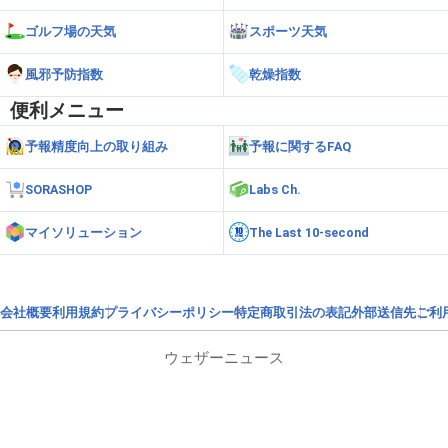
ゴルフ場の天気
スポーツ天気
風邪予防指数
乾燥指数
便利メニュー
予報精度向上の取り組み
予報に関するFAQ
SORASHOP
Labs Ch.
マイソリューション
The Last 10-second
会社概要
利用規約
プライバシーポリシー
特定商取引法の表記
外部送信先
ご利
ウェザーニュース