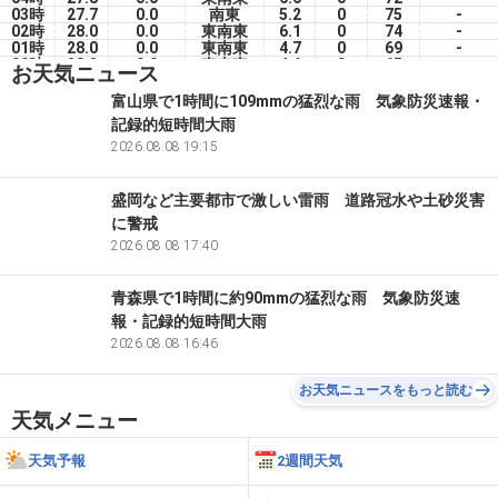
03時
27.7
0.0
南東
5.2
0
75
-
02時
28.0
0.0
東南東
6.1
0
74
-
01時
28.0
0.0
東南東
4.7
0
69
-
00時
28.2
0.0
東南東
4.6
0
65
-
お天気ニュース
7(金)
23時
29.0
0.0
南東
3.0
0
63
-
富山県で1時間に109mmの猛烈な雨 気象防災速報・
22時
29.1
0.0
南南東
2.5
0
64
-
記録的短時間大雨
21時
29.2
0.0
東南東
4.0
0
67
-
20時
30.2
2026.08.08 19:15
0.0
東南東
4.2
0
61
-
盛岡など主要都市で激しい雷雨 道路冠水や土砂災害
に警戒
2026.08.08 17:40
青森県で1時間に約90mmの猛烈な雨 気象防災速
報・記録的短時間大雨
2026.08.08 16:46
お天気ニュースをもっと読む
天気メニュー
天気予報
2週間天気