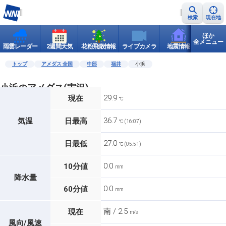
検索
現在地
ほか
全メニュー
雨雲レーダー
2週間天気
花粉飛散情報
ライブカメラ
地震情報
世界天
トップ
アメダス 全国
中部
福井
小浜
小浜のアメダス(実況)
29.9
現在
℃
36.7
気温
日最高
℃ (16:07)
27.0
日最低
℃ (05:51)
0.0
10分値
mm
降水量
0.0
60分値
mm
南 / 2.5
現在
m/s
風向/風速