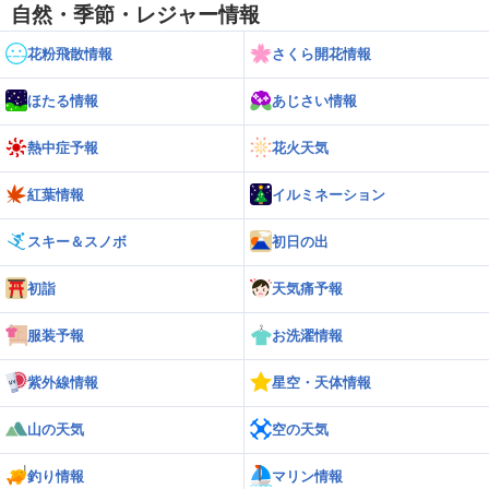
自然・季節・レジャー情報
花粉飛散情報
さくら開花情報
ほたる情報
あじさい情報
熱中症予報
花火天気
紅葉情報
イルミネーション
スキー＆スノボ
初日の出
初詣
天気痛予報
服装予報
お洗濯情報
紫外線情報
星空・天体情報
山の天気
空の天気
釣り情報
マリン情報