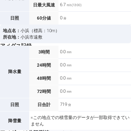
6.7
日最大風速
m/s (13:00)
0
日照
60分値
分
地点名：
小浜（標高：10m）
所在地：
小浜市遠敷
アメダス記録
0.0
3時間
mm
0.0
24時間
mm
降水量
0.0
48時間
mm
0.0
72時間
mm
719
日照
日合計
分
※この地点での積雪量のデータが一部取得できてい
降雪量
ません