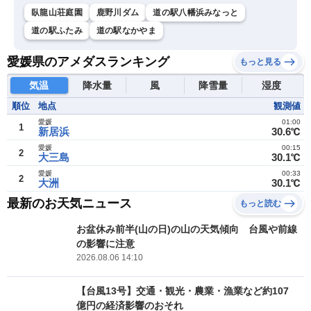
臥龍山荘庭園
鹿野川ダム
道の駅八幡浜みなっと
道の駅ふたみ
道の駅なかやま
愛媛県のアメダスランキング
もっと見る
気温
降水量
風
降雪量
湿度
順位
地点
観測値
愛媛
01:00
1
新居浜
30.6℃
愛媛
00:15
2
大三島
30.1℃
愛媛
00:33
2
大洲
30.1℃
最新のお天気ニュース
もっと読む
お盆休み前半(山の日)の山の天気傾向 台風や前線
の影響に注意
2026.08.06 14:10
【台風13号】交通・観光・農業・漁業など約107
億円の経済影響のおそれ