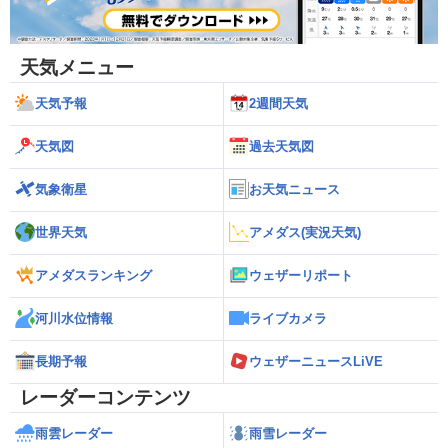
天気メニュー
天気予報
2週間天気
天気図
過去天気図
気象衛星
お天気ニュース
世界天気
アメダス(実況天気)
アメダスランキング
ウェザーリポート
河川水位情報
ライブカメラ
長期予報
ウェザーニュースLiVE
レーダーコンテンツ
雨雲レーダー
雨雪レーダー