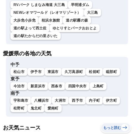
RVパーク しまなみ海道 大三島
早明浦ダム
NEWレオマワールド（レオマリゾート）
大三島
大歩危小歩危
桂浜水族館
道の駅霧の森
道の駅よって西土佐
ゆとりすとパークおおとよ
道の駅たからだの里さいた
愛媛県の各地の天気
中予
松山市
伊予市
東温市
久万高原町
松前町
砥部町
東予
今治市
新居浜市
西条市
四国中央市
上島町
南予
宇和島市
八幡浜市
大洲市
西予市
内子町
伊方町
松野町
鬼北町
愛南町
お天気ニュース
もっと読む