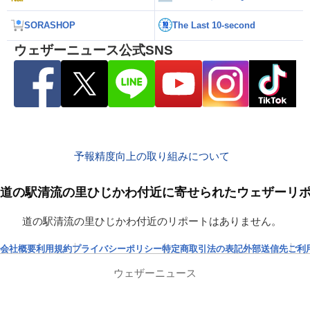
SORASHOP
The Last 10-second
ウェザーニュース公式SNS
予報精度向上の取り組みについて
道の駅清流の里ひじかわ付近に寄せられたウェザーリ
道の駅清流の里ひじかわ付近のリポートはありません。
会社概要
利用規約
プライバシーポリシー
特定商取引法の表記
外部送信先
ご利
ウェザーニュース