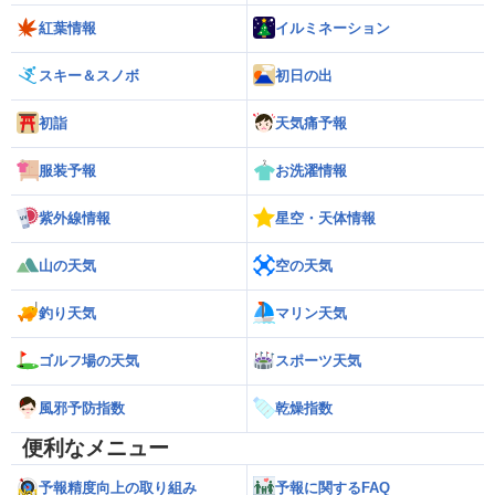
紅葉情報
イルミネーション
スキー＆スノボ
初日の出
初詣
天気痛予報
服装予報
お洗濯情報
紫外線情報
星空・天体情報
山の天気
空の天気
釣り天気
マリン天気
ゴルフ場の天気
スポーツ天気
風邪予防指数
乾燥指数
便利なメニュー
予報精度向上の取り組み
予報に関するFAQ