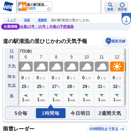
道の駅清流の里ひじかわ
33
/
25
検索
現在地
雨雲レーダー
台風情報
地震情報
警報・注意報
2週間天気
ラ
道の駅清流の里ひじかわ
トップ
四国
愛媛県
台風情報
台風13号・15号｜今後の予想進路
道の駅清流の里ひじかわの天気予報
最新見解
日
7日(金)
5
6
7
8
9
10
11
12
時
天気
降水
0
0
0
0
0
0
0
0
0
ミリ
ミリ
ミリ
ミリ
ミリ
ミリ
ミリ
ミリ
気温
27
25
25
27
28
29
31
32
3
℃
℃
℃
℃
℃
℃
℃
℃
風
1
1
1
1
1
1
1
1
1
m/s
m/s
m/s
m/s
m/s
m/s
m/s
m/s
5分毎
1時間毎
今日明日
2週間天気
雨雲レーダー
60時間先まで見る