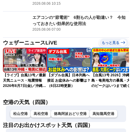
2026.08.06 10:15
エアコンの“節電術” 6割もの人が勘違い？ 今知
っておきたい効果的な使用法
2026.08.06 07:00
ウェザーニュースLiVE
もっと見る
ライブ放送中
【ライブ】台風13号／最新
【ダブル台風】日本列島へ
【台風13号 2026】沖縄
天気ニュース・地震情報
接近 お盆休みへの影響は？
島・奄美地方の暴風・大
2026年8月7日(金)／沖縄・
（6日22時更新）
のピークはいつまで続く
奄美は台風による暴風雨に
（6日18時更新）
厳重警戒〈ウェザーニュー
空港の天気（四国）
スLiVEモーニング・松本真
央／有賀哲夫〉
松山空港
高松空港
徳島阿波おどり空港
高知龍馬空港
注目のお出かけスポット天気（四国）