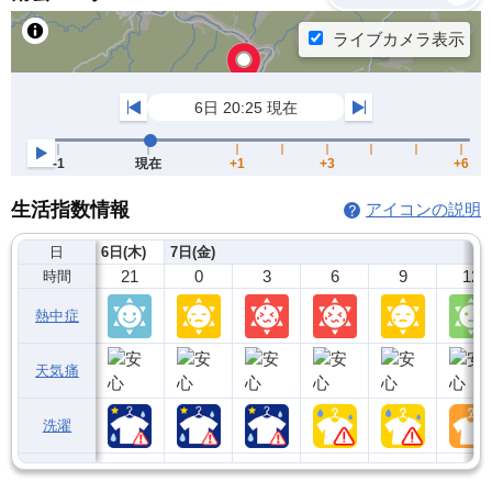
生活指数情報
アイコンの説明
日
6日(木)
7日(金)
21
0
3
6
9
12
時間
熱中症
天気痛
洗濯